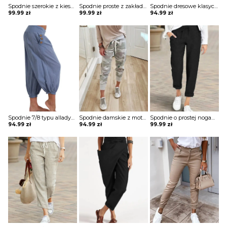
Spodnie szerokie z kieszeniami
Spodnie proste z zakładką i wiązaniem w pasie
Spodnie dresowe klasyczne sportowe
99.99
zł
99.99
zł
94.99
zł
Spodnie 7/8 typu alladynki z kieszeniami i ściągaczami przy nogawkach
Spodnie damskie z motywem moro
Spodnie o prostej nogawce wiązane w pasie
94.99
zł
94.99
zł
99.99
zł