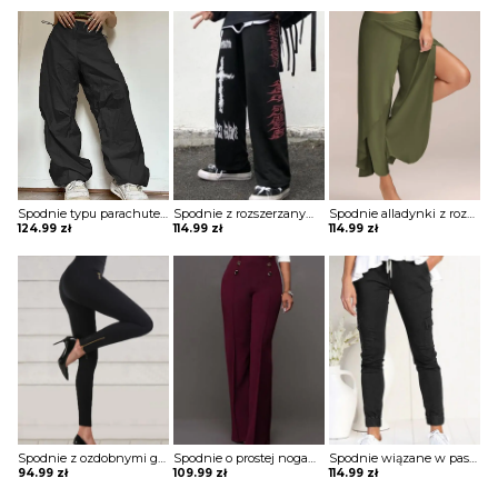
Spodnie typu parachute z troczkami
Spodnie z rozszerzanymi nogawkami z nadrukiem
Spodnie alladynki z rozcięciami
124.99
zł
114.99
zł
114.99
zł
Spodnie z ozdobnymi guzikami w pasie
Spodnie o prostej nogawce z ozdobnymi guzikami
Spodnie wiązane w pasie z kieszeniami
94.99
zł
109.99
zł
114.99
zł