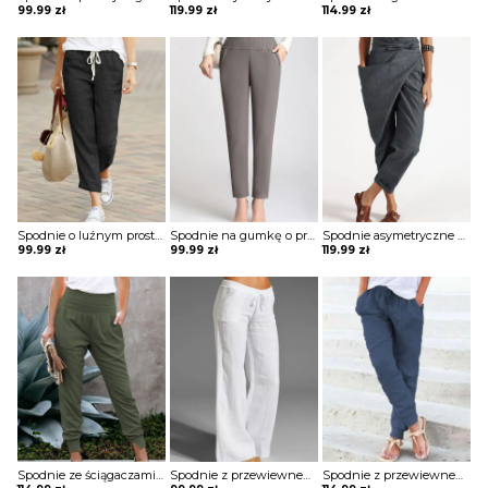
99.99
zł
119.99
zł
114.99
zł
Spodnie o luźnym prostym kroju
Spodnie na gumkę o prostym kroju
Spodnie asymetryczne wiązane w pasie
99.99
zł
99.99
zł
119.99
zł
Spodnie ze ściągaczami z elastycznym pasem
Spodnie z przewiewnego materiału
Spodnie z przewiewnego materiału ze ściągaczami