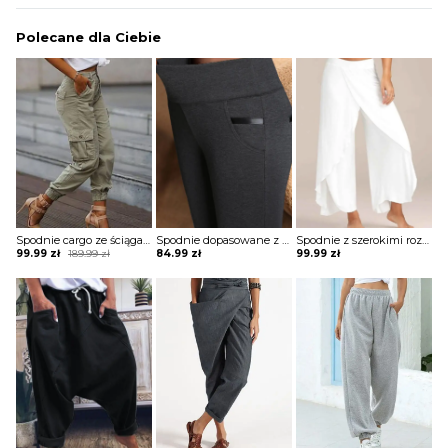
Polecane dla Ciebie
Spodnie cargo ze ściągaczami na dole
Spodnie dopasowane z kieszeniami i szerokim ściągaczem
Spodnie z szerokimi rozciętymi nogawkami
Original
Current
99.99
zł
189.99
zł
84.99
zł
99.99
zł
price
price
was:
is:
189.99 zł.
99.99 zł.