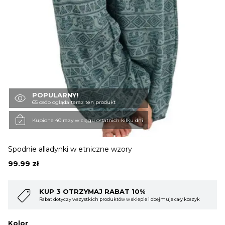
OBUWIE
BIELIZNA
BLUZY
POPULARNY!
65 osób ogląda teraz ten produkt
Kupione 40 razy w ciągu ostatnich kilku dni
SWETRY
Spodnie alladynki w etniczne wzory
OKRYCIA WIERZCHNIE
99.99
zł
 OTRZYMAJ RABAT 10%
KUP 4 OTR
zy wszystkich produktów w sklepie i obejmuje cały koszyk
Rabat dotyczy wsz
Kolor