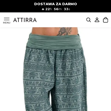
DOSTAWA ZA DARMO
Kobiety
Mężczyźni
🔥
22
h :
56
m :
32
s
SUKIENKI
MENU
KOMPLETY
KOMBINEZONY
DÓŁ DAMSKIE
STROJE KĄPIELOWE
BLUZKI