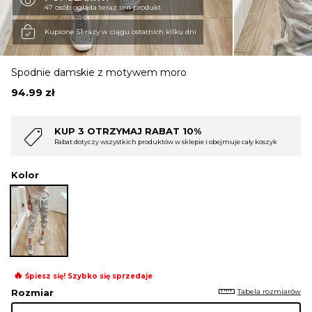
47 osób ogląda teraz ten produkt
OBUWIE
Kupione 51 razy w ciągu ostatnich kilku dni
Spodnie damskie z motywem moro
BIELIZNA
94.99
zł
BLUZY
AJ RABAT 10%
KUP 4 OTRZYMAJ R
h produktów w sklepie i obejmuje cały koszyk
Rabat dotyczy wszystkich prod
Kolor
SWETRY
OKRYCIA WIERZCHNIE
🔥
Śpiesz się! Szybko się sprzedaje
Tabela rozmiarów
Rozmiar