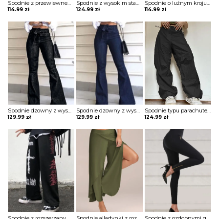
Spodnie z przewiewnego materiału ze ściągaczami
Spodnie z wysokim stanem z rozszerzaną nogawką
Spodnie o luźnym kroju wiązane w pasie
114.99
zł
124.99
zł
114.99
zł
Spodnie dzowny z wysokim stanem i wiązaniem w pasie
Spodnie dzowny z wysokim stanem i wiązaniem w pasie
Spodnie typu parachute z troczkami
129.99
zł
129.99
zł
124.99
zł
Spodnie z rozszerzanymi nogawkami z nadrukiem
Spodnie alladynki z rozcięciami
Spodnie z ozdobnymi guzikami w pasie