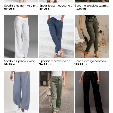
Spodnie na gumkę o prostym kroju
Spodnie asymetryczne wiązane w pasie
Spodnie ze ściągaczami z elastycznym pasem
99.99
zł
119.99
zł
114.99
zł
Spodnie z przewiewnego materiału
Spodnie z przewiewnego materiału ze ściągaczami
Spodnie cargo dopasowane
99.99
zł
114.99
zł
129.99
zł