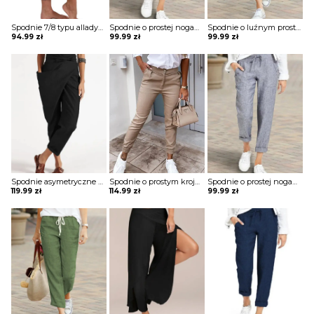
Spodnie 7/8 typu alladynki z kieszeniami i ściągaczami przy nogawkach
Spodnie o prostej nogawce wiązane w pasie
Spodnie o luźnym prostym kroju
94.99
zł
99.99
zł
99.99
zł
Spodnie asymetryczne wiązane w pasie
Spodnie o prostym kroju ze ściągaczami
Spodnie o prostej nogawce wiązane w pasie
119.99
zł
114.99
zł
99.99
zł