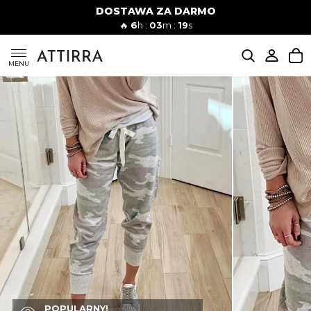
DOSTAWA ZA DARMO
Kobiety
Mężczyźni
🔥
6
h :
03
m :
18
s
SUKIENKI
MENU
KOMPLETY
KOMBINEZONY
DÓŁ DAMSKIE
STROJE KĄPIELOWE
BLUZKI
POPULARNY!