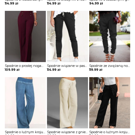
114.99
zł
114.99
zł
94.99
zł
Spodnie o prostej nogawce z ozdobnymi guzikami
Spodnie wiązane w pasie z kieszeniami
Spodnie ze zwężaną nogawką z kieszeniami
109.99
zł
114.99
zł
119.99
zł
Spodnie o luźnym kroju z rozszerzaną nogawką
Spodnie wiązane z gniecionego materiału
Spodnie o luźnym kroju wiązane w pasie