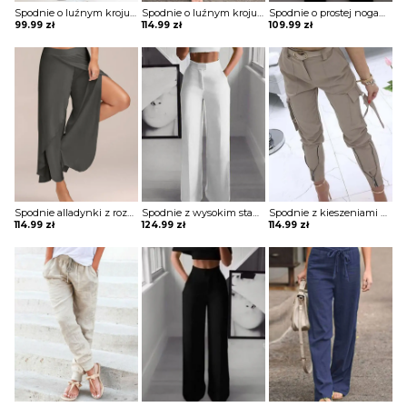
Spodnie o luźnym kroju z szeroką nogawką
Spodnie o luźnym kroju wiązane w pasie
Spodnie o prostej nogawce z ozdobnymi guzikami
99.99
zł
114.99
zł
109.99
zł
Spodnie alladynki z rozcięciami
Spodnie z wysokim stanem z rozszerzaną nogawką
Spodnie z kieszeniami z zamkami i sprzączkami
114.99
zł
124.99
zł
114.99
zł