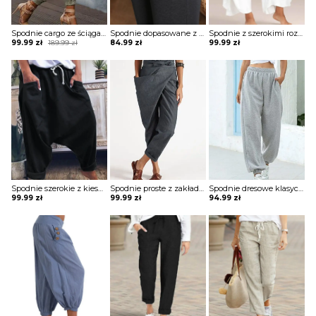
Spodnie cargo ze ściągaczami na dole
Spodnie dopasowane z kieszeniami i szerokim ściągaczem
Spodnie z szerokimi rozciętymi nogawkami
Original
Current
99.99
zł
189.99
zł
84.99
zł
99.99
zł
price
price
was:
is:
189.99 zł.
99.99 zł.
Spodnie szerokie z kieszeniami
Spodnie proste z zakładką i wiązaniem w pasie
Spodnie dresowe klasyczne sportowe
99.99
zł
99.99
zł
94.99
zł