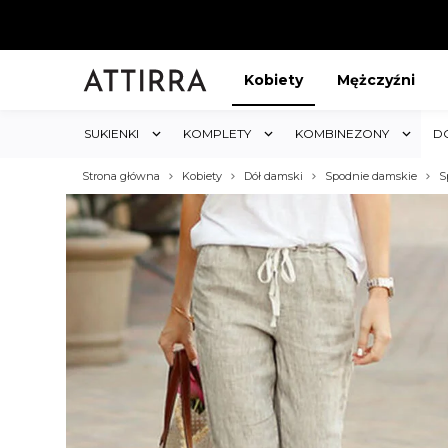
Kobiety
Mężczyźni
SUKIENKI
KOMPLETY
KOMBINEZONY
D
Strona główna
Kobiety
Dół damski
Spodnie damskie
S
ABAT 5%
KUP 3 OTRZYMAJ RABA
duktów w sklepie i obejmuje cały
Rabat dotyczy wszystkich produktów
koszyk