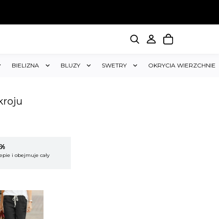
BIELIZNA
BLUZY
SWETRY
OKRYCIA WIERZCHNIE
kroju
5%
KUP 2 OTRZYMAJ RABAT 5%
lepie i obejmuje cały
Rabat dotyczy wszystkich produktów w sklepie 
koszyk