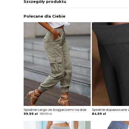
Szczegóły produktu
Polecane dla Ciebie
Spodnie cargo ze ściągaczami na dole
Original
Current
99.99
zł
189.99
zł
84.99
zł
price
price
was:
is:
189.99 zł.
99.99 zł.