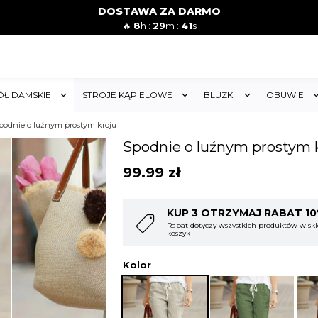
DOSTAWA ZA DARMO
🔥
8
h :
29
m :
39
s
ÓŁ DAMSKIE
STROJE KĄPIELOWE
BLUZKI
OBUWIE
podnie o luźnym prostym kroju
Spodnie o luźnym prostym 
99.99
zł
T 10%
KUP 4 OTRZYMAJ RABAT 1
 w sklepie i obejmuje cały
Rabat dotyczy wszystkich produktów w sk
koszyk
Kolor