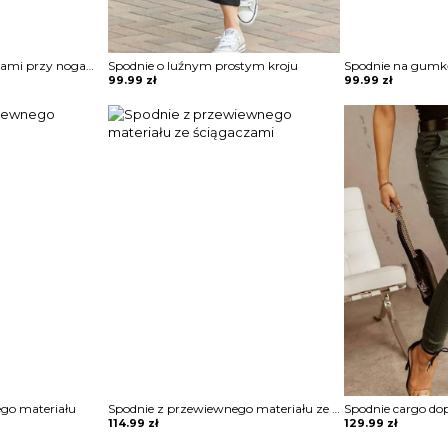
Spodnie cargo z zamkami przy nogawce
Spodnie o luźnym prostym kroju
Spodnie na gumkę
99.99
zł
99.99
zł
go materiału
Spodnie z przewiewnego materiału ze ściągaczami
Spodnie cargo d
114.99
zł
129.99
zł