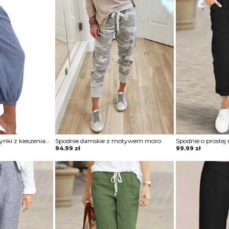
Spodnie 7/8 typu alladynki z kieszeniami i ściągaczami przy nogawkach
Spodnie damskie z motywem moro
94.99
zł
99.99
zł