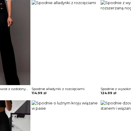
Spodnie o prostej nogawce z ozdobnymi guzikami
Spodnie alladynki z rozcięciami
114.99
zł
124.99
zł