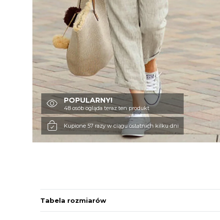
POPULARNY!
48 osób ogląda teraz ten produkt
Kupione 57 razy w ciągu ostatnich kilku dni
Tabela rozmiarów