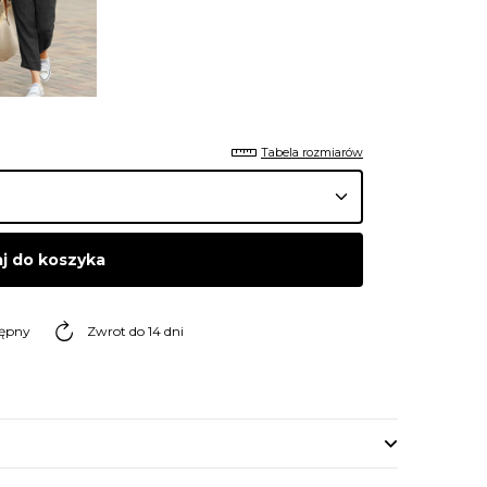
Tabela rozmiarów
j do koszyka
tępny
Zwrot do 14 dni