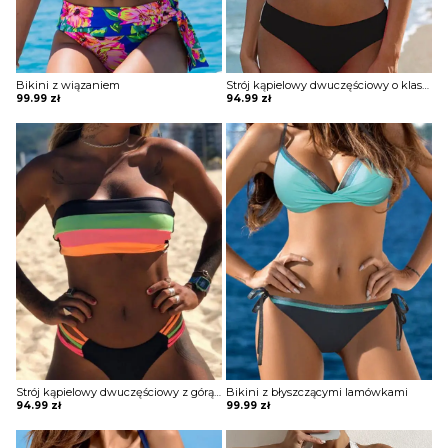
Bikini z wiązaniem
Strój kąpielowy dwuczęściowy o klasycznym kroju
99.99
zł
94.99
zł
Strój kąpielowy dwuczęściowy z górą bez ramiączek
Bikini z błyszczącymi lamówkami
94.99
zł
99.99
zł