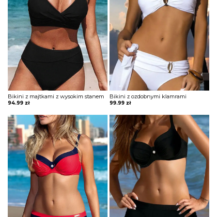
Bikini z majtkami z wysokim stanem
Bikini z ozdobnymi klamrami
94.99
zł
99.99
zł