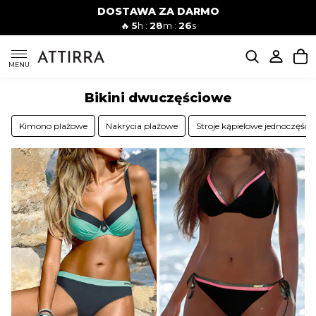
DOSTAWA ZA DARMO
Kobiety
Mężczyźni
🔥
5
h :
28
m :
25
s
SUKIENKI
MENU
Bikini dwuczęściowe
KOMPLETY
Kimono plażowe
Nakrycia plażowe
Stroje kąpielowe jednoczęści
KOMBINEZONY
DÓŁ DAMSKIE
STROJE KĄPIELOWE
BLUZKI