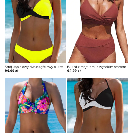
Strój kąpielowy dwuczęściowy o klasycznym kroju
Bikini z majtkami z wysokim stanem
94.99
zł
94.99
zł