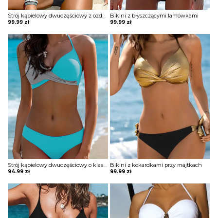
Strój kąpielowy dwuczęściowy z ozdobnym guzikiem
Bikini z błyszczącymi lamówkami
99.99
zł
99.99
zł
OBUWIE
BIELIZNA
BLUZY
SWETRY
OKRYCIA WIERZCHNIE
Strój kąpielowy dwuczęściowy o klasycznym kroju
Bikini z kokardkami przy majtkach
94.99
zł
99.99
zł