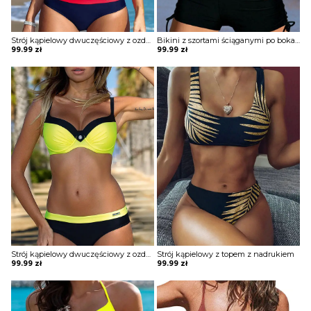
Strój kąpielowy dwuczęściowy z ozdobnym guzikiem
Bikini z szortami ściąganymi po bokach
99.99
zł
99.99
zł
Strój kąpielowy dwuczęściowy z ozdobnym guzikiem
Strój kąpielowy z topem z nadrukiem
99.99
zł
99.99
zł