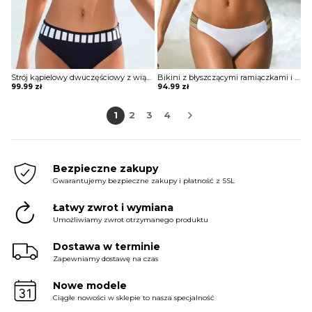
Strój kąpielowy dwuczęściowy z wiązaniem na biuście
Bikini z błyszczącymi ramiączkami i gumkami przy majtkach
99.99
zł
94.99
zł
1
2
3
4
Bezpieczne zakupy
Gwarantujemy bezpieczne zakupy i płatność z SSL
Łatwy zwrot i wymiana
Umożliwiamy zwrot otrzymanego produktu
Dostawa w terminie
Zapewniamy dostawę na czas
Nowe modele
Ciągłe nowości w sklepie to nasza specjalność