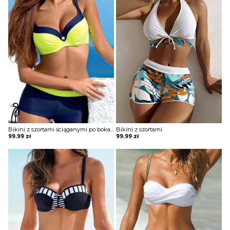
Bikini z szortami ściąganymi po bokach
Bikini z szortami
99.99
zł
99.99
zł