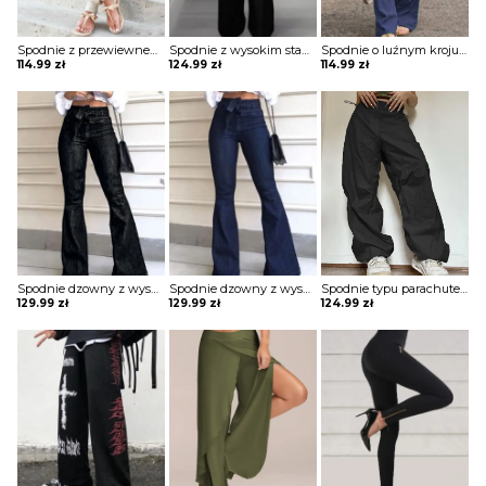
Spodnie z przewiewnego materiału ze ściągaczami
Spodnie z wysokim stanem z rozszerzaną nogawką
Spodnie o luźnym kroju wiązane w pasie
114.99
zł
124.99
zł
114.99
zł
Spodnie dzowny z wysokim stanem i wiązaniem w pasie
Spodnie dzowny z wysokim stanem i wiązaniem w pasie
Spodnie typu parachute z troczkami
129.99
zł
129.99
zł
124.99
zł