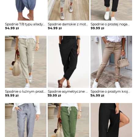
Spodnie 7/8 typu alladynki z kieszeniami i ściągaczami przy nogawkach
Spodnie damskie z motywem moro
Spodnie o prostej nogawce wiązane w pasie
94.99
zł
94.99
zł
99.99
zł
Spodnie o luźnym prostym kroju
Spodnie asymetryczne wiązane w pasie
Spodnie o prostym kroju ze ściągaczami
99.99
zł
119.99
zł
114.99
zł