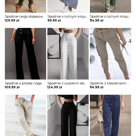
Spodnie cargo dopasowane
Spodnie o luźnym kroju z szeroką nogawką
Spodnie o luźnym kroju wiązane w pasie
129.99
zł
99.99
zł
114.99
zł
Spodnie o prostej nogawce z ozdobnymi guzikami
Spodnie z wysokim stanem z rozszerzaną nogawką
Spodnie z kieszeniami z zamkami i sprzączkami
109.99
zł
124.99
zł
114.99
zł