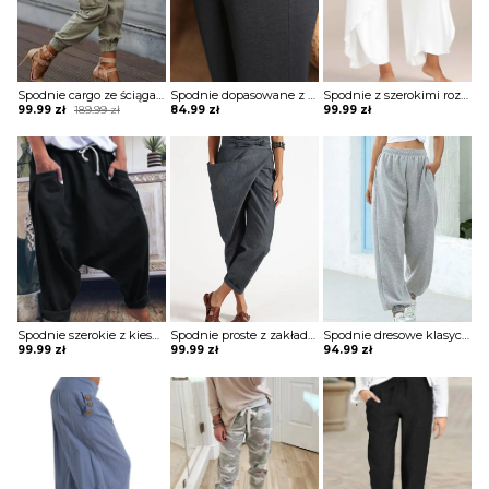
Spodnie cargo ze ściągaczami na dole
Spodnie dopasowane z kieszeniami i szerokim ściągaczem
Spodnie z szerokimi rozciętymi nogawkami
Original
Current
99.99
zł
189.99
zł
84.99
zł
99.99
zł
price
price
was:
is:
189.99 zł.
99.99 zł.
Spodnie szerokie z kieszeniami
Spodnie proste z zakładką i wiązaniem w pasie
Spodnie dresowe klasyczne sportowe
99.99
zł
99.99
zł
94.99
zł