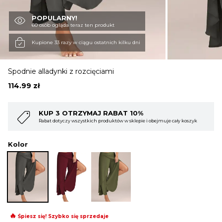
POPULARNY!
OBUWIE
60 osób ogląda teraz ten produkt
Kupione 33 razy w ciągu ostatnich kilku dni
BIELIZNA
Spodnie alladynki z rozcięciami
114.99
zł
BLUZY
 OTRZYMAJ RABAT 10%
KUP 4 OTR
zy wszystkich produktów w sklepie i obejmuje cały koszyk
Rabat dotyczy wsz
SWETRY
Kolor
OKRYCIA WIERZCHNIE
🔥
Śpiesz się! Szybko się sprzedaje