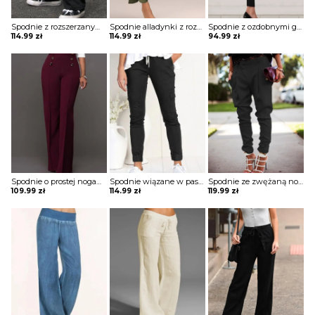
Spodnie z rozszerzanymi nogawkami z nadrukiem
Spodnie alladynki z rozcięciami
Spodnie z ozdobnymi guzikami w pasie
114.99
zł
114.99
zł
94.99
zł
Spodnie o prostej nogawce z ozdobnymi guzikami
Spodnie wiązane w pasie z kieszeniami
Spodnie ze zwężaną nogawką z kieszeniami
109.99
zł
114.99
zł
119.99
zł