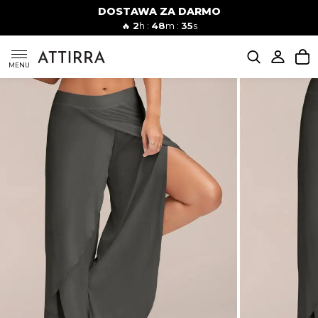
DOSTAWA ZA DARMO
Kobiety
Mężczyźni
🔥
2
h :
48
m :
34
s
SUKIENKI
MENU
KOMPLETY
KOMBINEZONY
DÓŁ DAMSKIE
STROJE KĄPIELOWE
BLUZKI