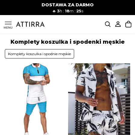
DOSTAWA ZA DARMO
Mężczyźni
Kobiety
🔥
3
h :
18
m :
25
s
KOSZULKI
MENU
Komplety koszulka i spodenki męskie
DÓŁ MĘSKIE
Komplety koszulka i spodnie męskie
BLUZY
KOMPLETY
OKRYCIA WIERZCHNIE
SWETRY