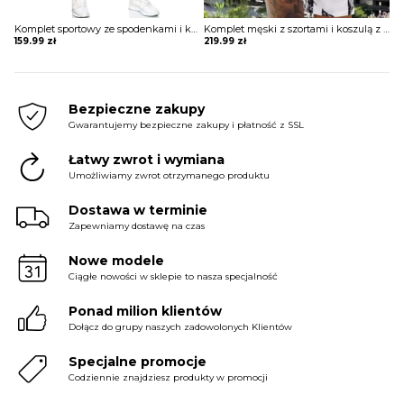
Komplet sportowy ze spodenkami i koszulką
Komplet męski z szortami i koszulą z krótkim rękawem
159.99
zł
219.99
zł
KOMBINEZONY
OBUWIE
Bezpieczne zakupy
Gwarantujemy bezpieczne zakupy i płatność z SSL
Łatwy zwrot i wymiana
Umożliwiamy zwrot otrzymanego produktu
Dostawa w terminie
Zapewniamy dostawę na czas
Nowe modele
Ciągłe nowości w sklepie to nasza specjalność
Ponad milion klientów
Dołącz do grupy naszych zadowolonych Klientów
Specjalne promocje
Codziennie znajdziesz produkty w promocji