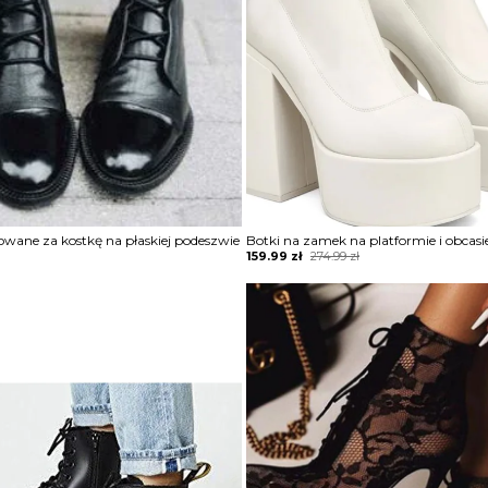
owane za kostkę na płaskiej podeszwie
Botki na zamek na platformie i obcasi
Original
Current
159.99
zł
274.99
zł
price
price
was:
is:
274.99 zł.
159.99 zł.