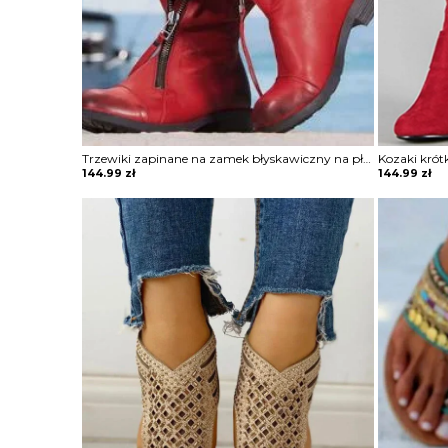
Trzewiki zapinane na zamek błyskawiczny na płaskiej podeszwie
Kozaki krót
144.99
zł
144.99
zł