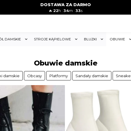
DOSTAWA ZA DARMO
🔥
22
h :
34
m :
32
s
ÓŁ DAMSKIE
STROJE KĄPIELOWE
BLUZKI
OBUWIE
Obuwie damskie
ki damskie
Obcasy
Platformy
Sandały damskie
Sneake