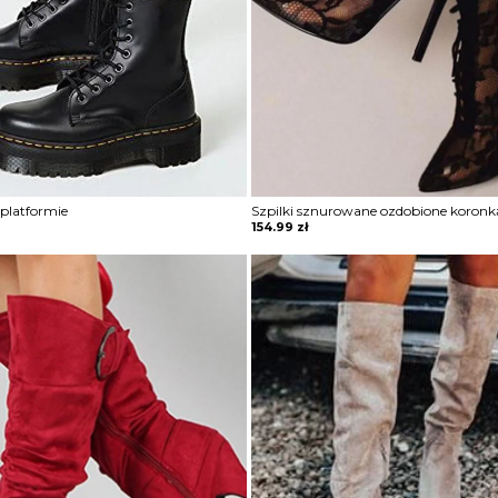
platformie
Szpilki sznurowane ozdobione koronk
154.99
zł