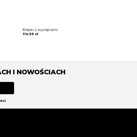
Klapki z wycięciami
114.99
zł
ACH I NOWOŚCIACH
ści
.