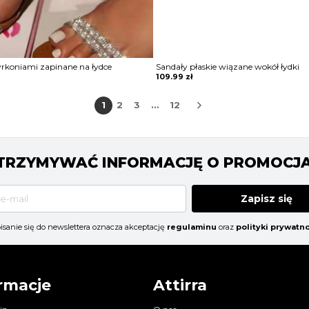
yrkoniami zapinane na łydce
Sandały płaskie wiązane wokół łydki
109.99
zł
1
2
3
…
12
 OTRZYMYWAĆ INFORMACJĘ O PROMOCJ
Zapisz się
isanie się do newslettera oznacza akceptację
regulaminu
oraz
polityki prywatno
rmacje
Attirra