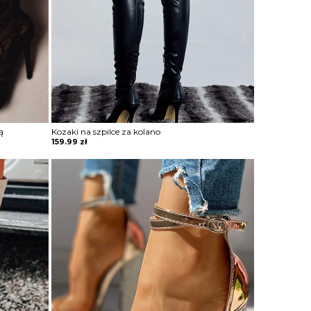
ą
Kozaki na szpilce za kolano
159.99
zł