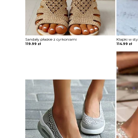
Sandały płaskie z cyrkoniami
Klapki w st
119.99
zł
114.99
zł