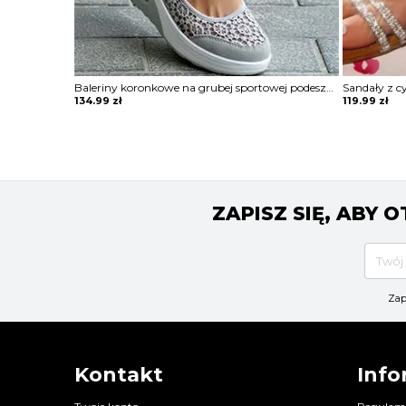
Baleriny koronkowe na grubej sportowej podeszwie
Sandały z c
134.99
zł
119.99
zł
ZAPISZ SIĘ, ABY
Zap
Kontakt
Info