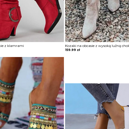
kie z klamrami
Kozaki na obcasie z wysoką luźną cho
159.99
zł