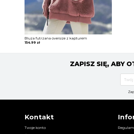
Bluza futrzana oversize z kapturem
154.99
zł
ZAPISZ SIĘ, ABY
Zap
Kontakt
Info
Twoje konto
Regulam