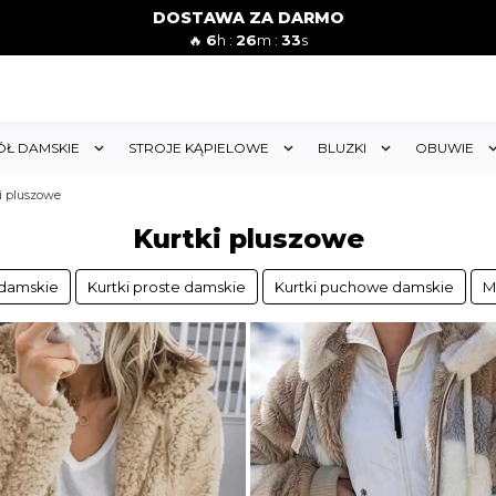
DOSTAWA ZA DARMO
🔥
6
h :
26
m :
32
s
ÓŁ DAMSKIE
STROJE KĄPIELOWE
BLUZKI
OBUWIE
i pluszowe
Kurtki pluszowe
 damskie
Kurtki proste damskie
Kurtki puchowe damskie
M