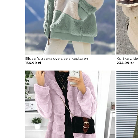
Bluza futrzana oversize z kapturem
Kurtka z ki
154.99
zł
234.99
zł