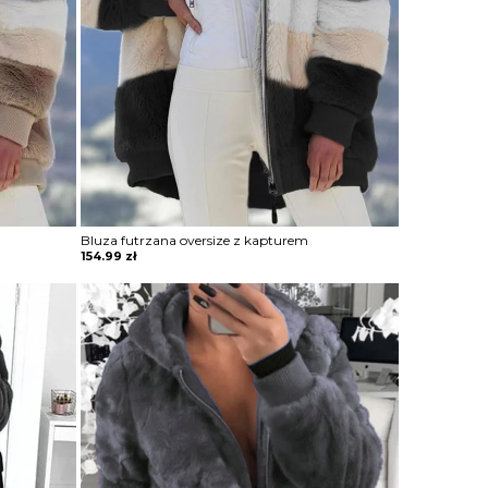
Bluza futrzana oversize z kapturem
154.99
zł