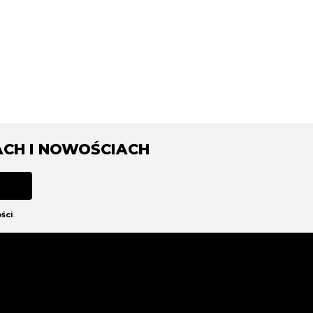
ACH I NOWOŚCIACH
ści
.