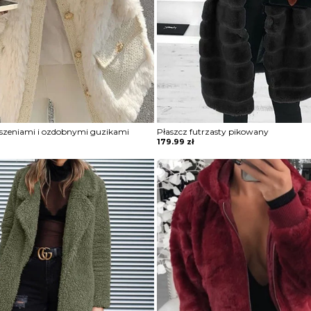
eszeniami i ozdobnymi guzikami
Płaszcz futrzasty pikowany
179.99
zł