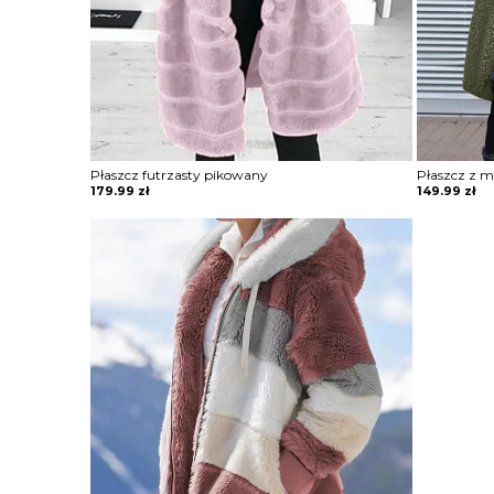
Płaszcz futrzasty pikowany
Płaszcz z m
179.99
zł
149.99
zł