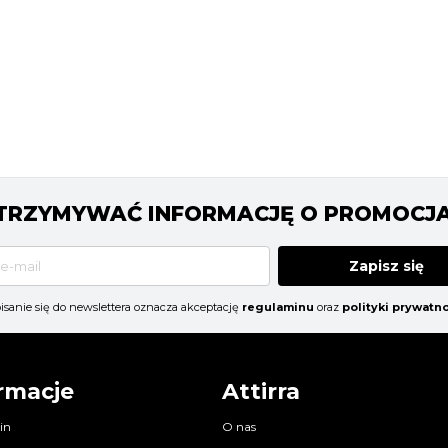
 OTRZYMYWAĆ INFORMACJĘ O PROMOCJ
Zapisz się
isanie się do newslettera oznacza akceptację
regulaminu
oraz
polityki prywatno
rmacje
Attirra
in
O nas