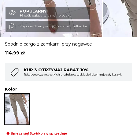
POPULARNY!
OBUWIE
86 osób ogląda teraz ten produkt
Kupione 85 razy w ciągu ostatnich kilku dni
BIELIZNA
Spodnie cargo z zamkami przy nogawce
114.99
zł
BLUZY
ABAT 10%
KUP 4 OTRZYMAJ RABAT
któw w sklepie i obejmuje cały koszyk
Rabat dotyczy wszystkich produktów w 
SWETRY
Kolor
OKRYCIA WIERZCHNIE
🔥
Śpiesz się! Szybko się sprzedaje