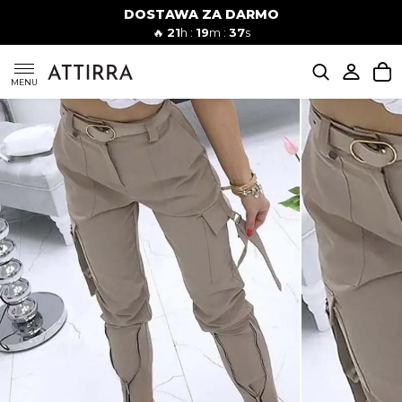
DOSTAWA ZA DARMO
Kobiety
Mężczyźni
🔥
21
h :
19
m :
36
s
SUKIENKI
MENU
KOMPLETY
KOMBINEZONY
DÓŁ DAMSKIE
STROJE KĄPIELOWE
BLUZKI