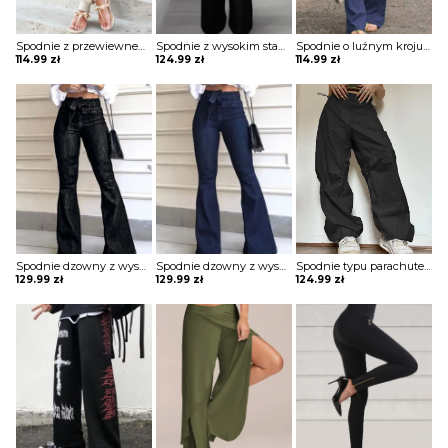
Spodnie z przewiewnego materiału ze ściągaczami
Spodnie z wysokim stanem z rozszerzaną nogawką
Spodnie o luźnym kroju wiązane w pasie
114.99
zł
124.99
zł
114.99
zł
Spodnie dzowny z wysokim stanem i wiązaniem w pasie
Spodnie dzowny z wysokim stanem i wiązaniem w pasie
Spodnie typu parachute z troczkami
129.99
zł
129.99
zł
124.99
zł