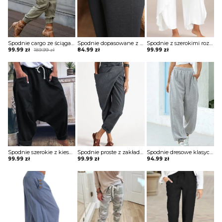
Spodnie cargo ze ściągaczami na dole
Spodnie dopasowane z kieszeniami i szerokim ściągaczem
Spodnie z szerokimi rozciętymi nogawkami
Original
Current
99.99
zł
189.99
zł
84.99
zł
99.99
zł
price
price
was:
is:
189.99 zł.
99.99 zł.
Spodnie szerokie z kieszeniami
Spodnie proste z zakładką i wiązaniem w pasie
Spodnie dresowe klasyczne sportowe
99.99
zł
99.99
zł
94.99
zł