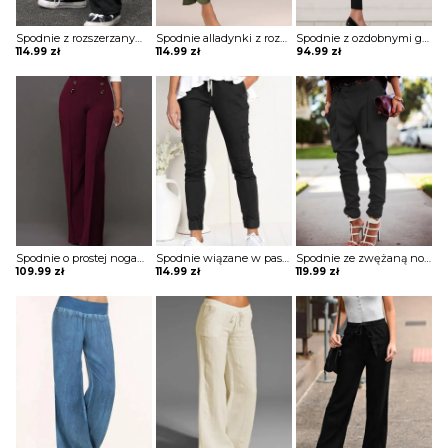
Spodnie z rozszerzanymi nogawkami z nadrukiem
Spodnie alladynki z rozcięciami
Spodnie z ozdobnymi guzikami w pasie
114.99
zł
114.99
zł
94.99
zł
Spodnie o prostej nogawce z ozdobnymi guzikami
Spodnie wiązane w pasie z kieszeniami
Spodnie ze zwężaną nogawką z kieszeniami
109.99
zł
114.99
zł
119.99
zł