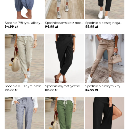
Spodnie 7/8 typu alladynki z kieszeniami i ściągaczami przy nogawkach
Spodnie damskie z motywem moro
Spodnie o prostej nogawce wiązane w pasie
94.99
zł
94.99
zł
99.99
zł
Spodnie o luźnym prostym kroju
Spodnie asymetryczne wiązane w pasie
Spodnie o prostym kroju ze ściągaczami
99.99
zł
119.99
zł
114.99
zł