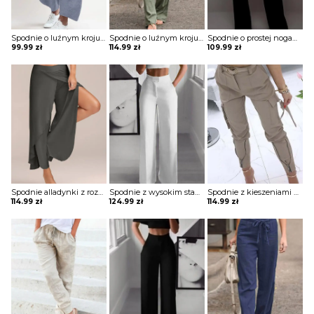
Spodnie o luźnym kroju z szeroką nogawką
Spodnie o luźnym kroju wiązane w pasie
Spodnie o prostej nogawce z ozdobnymi guzikami
99.99
zł
114.99
zł
109.99
zł
Spodnie alladynki z rozcięciami
Spodnie z wysokim stanem z rozszerzaną nogawką
Spodnie z kieszeniami z zamkami i sprzączkami
114.99
zł
124.99
zł
114.99
zł