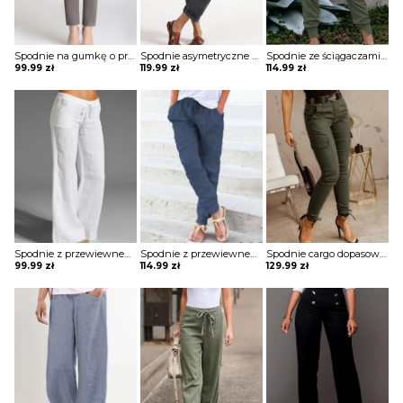
Spodnie na gumkę o prostym kroju
Spodnie asymetryczne wiązane w pasie
Spodnie ze ściągaczami z elastycznym pasem
99.99
zł
119.99
zł
114.99
zł
Spodnie z przewiewnego materiału
Spodnie z przewiewnego materiału ze ściągaczami
Spodnie cargo dopasowane
99.99
zł
114.99
zł
129.99
zł