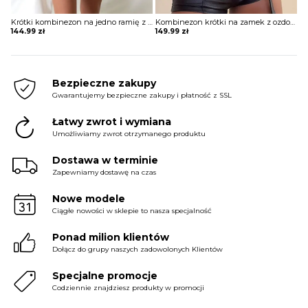
Krótki kombinezon na jedno ramię z szortami i spódnicą
Kombinezon krótki na zamek z ozdobnym paskiem
144.99
zł
149.99
zł
OBUWIE
BIELIZNA
Bezpieczne zakupy
Gwarantujemy bezpieczne zakupy i płatność z SSL
Łatwy zwrot i wymiana
BLUZY
Umożliwiamy zwrot otrzymanego produktu
Dostawa w terminie
Zapewniamy dostawę na czas
SWETRY
Nowe modele
Ciągłe nowości w sklepie to nasza specjalność
OKRYCIA WIERZCHNIE
Ponad milion klientów
Dołącz do grupy naszych zadowolonych Klientów
Specjalne promocje
Codziennie znajdziesz produkty w promocji