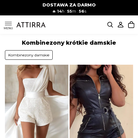
DOSTAWA ZA DARMO
Kobiety
Mężczyźni
🔥
14
h :
55
m :
55
s
SUKIENKI
MENU
Kombinezony krótkie damskie
KOMPLETY
Kombinezony damskie
KOMBINEZONY
DÓŁ DAMSKIE
STROJE KĄPIELOWE
BLUZKI