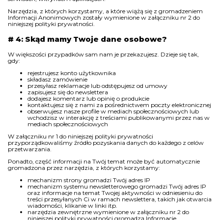
Narzędzia, z których korzystamy, a które wiążą się z gromadzeniem
Informacji Anonimowych zostały wymienione w załączniku nr 2 do
niniejszej polityki prywatności.
# 4: Skąd mamy Twoje dane osobowe?
W większości przypadków sam nam je przekazujesz. Dzieje się tak,
gdy:
rejestrujesz konto użytkownika
składasz zamówienie
przesyłasz reklamacje lub odstępujesz od umowy
zapisujesz się do newslettera
dodajesz komentarz lub opinię o produkcie
kontaktujesz się z nami za pośrednictwem poczty elektronicznej
obserwujesz nasze profile w mediach społecznościowych lub
wchodzisz w interakcję z treściami publikowanymi przez nas w
mediach społecznościowych
W załączniku nr 1 do niniejszej polityki prywatności
przyporządkowaliśmy źródło pozyskania danych do każdego z celów
przetwarzania.
Ponadto, część informacji na Twój temat może być automatycznie
gromadzona przez narzędzia, z których korzystamy:
mechanizm strony gromadzi Twój adres IP
mechanizm systemu newsletterowego gromadzi Twój adres IP
oraz informacje na temat Twojej aktywności w odniesieniu do
treści przesyłanych Ci w ramach newslettera, takich jak otwarcia
wiadomości, klikanie w linki itp.
narzędzia zewnętrzne wymienione w załączniku nr 2 do
niniejszej polityki prywatności gromadzą Informacje