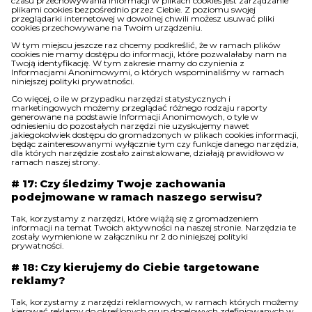
czasu przechowywania informacji w plikach cookies jest zarządzanie
plikami cookies bezpośrednio przez Ciebie. Z poziomu swojej
przeglądarki internetowej w dowolnej chwili możesz usuwać pliki
cookies przechowywane na Twoim urządzeniu.
W tym miejscu jeszcze raz chcemy podkreślić, że w ramach plików
cookies nie mamy dostępu do informacji, które pozwalałaby nam na
Twoją identyfikację. W tym zakresie mamy do czynienia z
Informacjami Anonimowymi, o których wspominaliśmy w ramach
niniejszej polityki prywatności.
Co więcej, o ile w przypadku narzędzi statystycznych i
marketingowych możemy przeglądać różnego rodzaju raporty
generowane na podstawie Informacji Anonimowych, o tyle w
odniesieniu do pozostałych narzędzi nie uzyskujemy nawet
jakiegokolwiek dostępu do gromadzonych w plikach cookies informacji,
będąc zainteresowanymi wyłącznie tym czy funkcje danego narzędzia,
dla których narzędzie zostało zainstalowane, działają prawidłowo w
ramach naszej strony.
# 17: Czy śledzimy Twoje zachowania
podejmowane w ramach naszego serwisu?
Tak, korzystamy z narzędzi, które wiążą się z gromadzeniem
informacji na temat Twoich aktywności na naszej stronie. Narzędzia te
zostały wymienione w załączniku nr 2 do niniejszej polityki
prywatności.
# 18: Czy kierujemy do Ciebie targetowane
reklamy?
Tak, korzystamy z narzędzi reklamowych, w ramach których możemy
kierować reklamy do określonych grup docelowych zdefiniowanych w