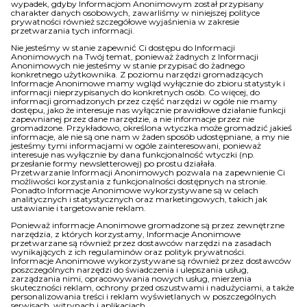
wypadek, gdyby Informacjom Anonimowym został przypisany
charakter danych osobowych, zawarliśmy w niniejszej polityce
prywatności również szczegółowe wyjaśnienia w zakresie
przetwarzania tych informacji.
Nie jesteśmy w stanie zapewnić Ci dostępu do Informacji
Anonimowych na Twój temat, ponieważ żadnych z Informacji
Anonimowych nie jesteśmy w stanie przypisać do żadnego
konkretnego użytkownika. Z poziomu narzędzi gromadzących
Informacje Anonimowe mamy wgląd wyłącznie do zbioru statystyk i
informacji nieprzypisanych do konkretnych osób. Co więcej, do
informacji gromadzonych przez część narzędzi w ogóle nie mamy
dostępu, jako że interesuje nas wyłącznie prawidłowe działanie funkcji
zapewnianej przez dane narzędzie, a nie informacje przez nie
gromadzone. Przykładowo, określona wtyczka może gromadzić jakieś
informacje, ale nie są one nam w żaden sposób udostępniane, a my nie
jesteśmy tymi informacjami w ogóle zainteresowani, ponieważ
interesuje nas wyłącznie by dana funkcjonalność wtyczki (np.
przesłanie formy newsletterowej) po prostu działała.
Przetwarzanie Informacji Anonimowych pozwala na zapewnienie Ci
możliwości korzystania z funkcjonalności dostępnych na stronie.
Ponadto Informacje Anonimowe wykorzystywane są w celach
analitycznych i statystycznych oraz marketingowych, takich jak
ustawianie i targetowanie reklam.
Ponieważ informacje Anonimowe gromadzone są przez zewnętrzne
narzędzia, z których korzystamy, Informacje Anonimowe
przetwarzane są również przez dostawców narzędzi na zasadach
wynikających z ich regulaminów oraz polityk prywatności.
Informacje Anonimowe wykorzystywane są również przez dostawców
poszczególnych narzędzi do świadczenia i ulepszania usług,
zarządzania nimi, opracowywania nowych usług, mierzenia
skuteczności reklam, ochrony przed oszustwami i nadużyciami, a także
personalizowania treści i reklam wyświetlanych w poszczególnych
serwisach, witrynach i aplikacjach.