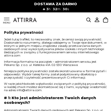
DOSTAWA ZA DARMO
Kobiety
Mężczyźni
🔥
3
h :
32
m :
29
s
SUKIENKI
MENU
Polityka prywatności
KOMPLETY
Jeżeli tutaj trafiłeś, to niezawodny znak, że cenisz swoją prywatność.
Doskonale to rozumiemy, dlatego oddajemy w Twoje ręce dokument, w
którym w jednym miejscu znajdziesz zasady przetwarzania danych
osobowych oraz wykorzystywania plików cookies i innych technologii
śledzących w związku z funkcjonowaniem serwisu internetowego
KOMBINEZONY
attirra.com
Informacja formalna na początek – administratorem serwisu jest
Pekano Sp. z o.o. ul. Kielecka 41A 02-530 Warszawa
Niniejsza polityka prywatności została skonstruowana w formie pytań i
DÓŁ DAMSKIE
odpowiedzi. Wybór takiej formy został podyktowany dbałością o
przejrzystość i czytelność prezentowanych Ci informacji.
W razie jakichkolwiek wątpliwości związanych z polityką prywatności,
w każdej chwili możesz skontaktować się z nami, wysyłając wiadomość
STROJE KĄPIELOWE
na adres info@attirra.com.
# 1: Kto jest administratorem Twoich danych
osobowych?
BLUZKI
Administratorem Twoich danych osobowych jest Pekano Sp. z o.o. ul.