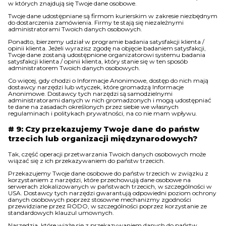
w których znajdują się Twoje dane osobowe.
Twoje dane udostępniane są firmom kurierskim w zakresie niezbędnym
do dostarczenia zamówienia. Firmy te stają się niezależnymi
administratorami Twoich danych osobowych.
Ponadto, bierzemy udział w programie badania satysfakcji klienta /
opinii klienta. Jeżeli wyrazisz zgodę na objęcie badaniem satysfakcji,
Twoje dane zostaną udostępnione organizatorowi systemu badania
satysfakcji klienta / opinii klienta, który stanie się w ten sposób
administratorem Twoich danych osobowych.
Co więcej, gdy chodzi o Informacje Anonimowe, dostęp do nich mają
dostawcy narzędzi lub wtyczek, które gromadzą Informacje
Anonimowe. Dostawcy tych narzędzi są samodzielnymi
administratorami danych w nich gromadzonych i mogą udostępniać
te dane na zasadach określonych przez siebie we własnych
regulaminach i politykach prywatności, na co nie mam wpływu.
# 9: Czy przekazujemy Twoje dane do państw
trzecich lub organizacji międzynarodowych?
Tak, część operacji przetwarzania Twoich danych osobowych może
wiązać się z ich przekazywaniem do państw trzecich.
Przekazujemy Twoje dane osobowe do państw trzecich w związku z
korzystaniem z narzędzi, które przechowują dane osobowe na
serwerach zlokalizowanych w państwach trzecich, w szczególności w
USA. Dostawcy tych narzędzi gwarantują odpowiedni poziom ochrony
danych osobowych poprzez stosowne mechanizmy zgodności
przewidziane przez RODO, w szczególności poprzez korzystanie ze
standardowych klauzul umownych.
Narzędzia, które wiążę się z przekazywaniem danych do państw