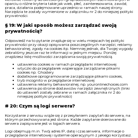
oparciu o różne kryteria takie jak wiek, płeć, zainteresowania, zawód,
praca, działania podejmowane uprzednio w ramach naszej strony.
Narzędzia te zostały wymienione w załączniku nr 2 do niniejszej polityki
prywatności.
§ 19: W jaki sposób możesz zarządzać swoją
prywatnością?
Odpowiedź na to pytanie znajduje się w wielu miejscach tej polityki
prywatności przy okazji opisywania poszczególnych narzędzi, reklamy
behawioralnej, zgody na cookies itp. Niemniej jednak, dla Twojej wygody
zebraliśmy jeszcze raz te informacji w jednym miejscu. Poniżej
znajdziesz listę możliwości zarządzania swoją prywatnością.
ustawienia cookies w ramach przeglądarki internetowej
wtyczki do przeglądarek wspierające zarządzanie plikami
cookies np. Ghostery
dodatkowe oprogramowanie zarządzające plikami cookies,
tryb incognito w przeglądarce internetowej
ustawienia reklamy behawioralnej, np. youronlinechoices.com
ustawienia po stronie dostawców narzędzi zewnętrznych (linki
do ustawień zostały zebrane w ramach załącznika nr 2 do
niniejszej polityki prywatności)
# 20: Czym są logi serwera?
Korzystanie z serwisu wiąże się z przesyłaniem zapytań do serwera, na
którym przechowywana jest strona. Każde zapytanie skierowane do
serwera zapisywane jest w logach serwera.
Logi obejmują m.in. Twój adres IP, datę i czas serwera, informacje o
przeglądarce internetowej i systemie operacyjnym z jakiego korzystasz.