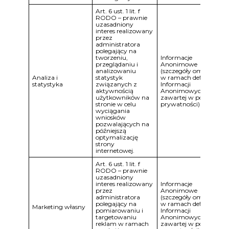
Art. 6 ust. 1 lit. f
RODO – prawnie
uzasadniony
interes realizowany
przez
administratora
polegający na
tworzeniu,
Informacje
przeglądaniu i
Anonimowe
analizowaniu
(szczegóły omówione
Analiza i
statystyk
w ramach definicji
statystyka
związanych z
Informacji
aktywnością
Anonimowych
użytkowników na
zawartej w polityce
stronie w celu
prywatności)
wyciągania
wniosków
pozwalających na
późniejszą
optymalizację
strony
internetowej.
Art. 6 ust. 1 lit. f
RODO – prawnie
uzasadniony
interes realizowany
Informacje
przez
Anonimowe
administratora
(szczegóły omówione
polegający na
w ramach definicji
Marketing własny
pomiarowaniu i
Informacji
targetowaniu
Anonimowych
reklam w ramach
zawartej w polityce