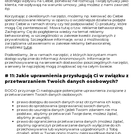
istotnego wpływu na Ciebie, ponieważ nie różnicują Twojej sytuacji jako
klienta, nie wpływają na warunki umowy, jaką możesz z nami zawrzeć
itp.
Korzystając z określonych narzędzi, możemy np. kierować do Ciebie
spersonalizowane reklamy w oparciu o wcześniejsze działania podjęte
przez Ciebie w ramach strony czy też podpowiadać Ci produkty, które
mogą Cię zainteresować. Mowa tutaj o tzw. reklamie behawioralnej.
Zachęcamy Cię do pogłębienia wiedzy na temat reklamy
behawioralnej, w szczególności w zakresie kwestii związanych z
prywatnością. Szczegółowe informacje, wraz z możliwością
zarządzania ustawieniami w zakresie reklamy behawioralnej,
znajdziesz
tutaj
.
Podkreślamy, że w ramach narzędzi, z których korzystam mam
dostęp wyłącznie do Informacji Anonimowych. Informacje te
przechowywane są na serwerach dostawców poszczególnych narzędzi,
a serwery te najczęściej mogą znajdować się na całym świecie.
# 11: Jakie uprawnienia przysługują Ci w związku z
przetwarzaniem Twoich danych osobowych?
RODO przyznaje Ci następujące potencjalne uprawnienia związane z
przetwarzaniem Twoich danych osobowych:
prawo dostępu do swoich danych oraz otrzymania ich kopii,
prawo do sprostowania (poprawiania) swoich danych,
prawo do usunięcia danych (jeżeli Twoim zdaniem nie ma
podstaw, abyśmy przetwarzali Twoje dane, możesz żądać,
abyśmy je usunęli),
prawo do ograniczenia przetwarzania danych (możesz żądać,
abyśmy ograniczyli przetwarzanie danych wyłącznie do ich
przechowywania lub wykonywania uzgodnionych z Tobą
działań, jeżeli w Twojej opinii mamy nieprawidłowe dane lub