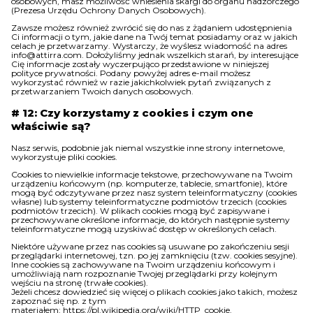
osobowych, masz możliwość wniesienia skargi do organu nadzorczego
(Prezesa Urzędu Ochrony Danych Osobowych).
Zawsze możesz również zwrócić się do nas z żądaniem udostępnienia
Ci informacji o tym, jakie dane na Twój temat posiadamy oraz w jakich
celach je przetwarzamy. Wystarczy, że wyślesz wiadomość na adres
info@attirra.com. Dołożyliśmy jednak wszelkich starań, by interesujące
Cię informacje zostały wyczerpująco przedstawione w niniejszej
polityce prywatności. Podany powyżej adres e-mail możesz
wykorzystać również w razie jakichkolwiek pytań związanych z
przetwarzaniem Twoich danych osobowych.
# 12: Czy korzystamy z cookies i czym one
właściwie są?
Nasz serwis, podobnie jak niemal wszystkie inne strony internetowe,
wykorzystuje pliki cookies.
Cookies to niewielkie informacje tekstowe, przechowywane na Twoim
urządzeniu końcowym (np. komputerze, tablecie, smartfonie), które
mogą być odczytywane przez nasz system teleinformatyczny (cookies
własne) lub systemy teleinformatyczne podmiotów trzecich (cookies
podmiotów trzecich). W plikach cookies mogą być zapisywane i
przechowywane określone informacje, do których następnie systemy
teleinformatyczne mogą uzyskiwać dostęp w określonych celach.
Niektóre używane przez nas cookies są usuwane po zakończeniu sesji
przeglądarki internetowej, tzn. po jej zamknięciu (tzw. cookies sesyjne).
Inne cookies są zachowywane na Twoim urządzeniu końcowym i
umożliwiają nam rozpoznanie Twojej przeglądarki przy kolejnym
wejściu na stronę (trwałe cookies).
Jeżeli chcesz dowiedzieć się więcej o plikach cookies jako takich, możesz
zapoznać się np. z tym
materiałem:
https://pl.wikipedia.org/wiki/HTTP_cookie
.