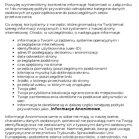
Powyżej wymieniliśmy konkretne informacje. Natomiast w załączniku
nr 1 do niniejszej polityki prywatności odnajdziesz kategorie danych
osobowych przyporządkowane do poszczególnych celów
przetwarzania.
Co więcej, korzystamy z narzędzi, które gromadzą na Twój temat
szereg informacji związanych z korzystaniem z naszej strony
internetowej. Chodzi, w szczególności, o następujące informacje:
informacje o Twoim urządzeniu, systemie operacyjnym i
przeglądarce internetowej
identyfikator użytkownika (user-ID)
adres IP podlegający skróceniu i anonimizacji
data odwiedzin strony
przeglądane podstrony
czas spędzony na stronie
przejścia pomiędzy poszczególnymi podstronami
kliknięcia myszką lub dotknięcia ekranu
kliknięcia w poszczególne linki
źródło, z którego przechodzisz do strony
przedział wieku, w którym się znajdujesz
Twoja płeć
Twoja przybliżona lokalizacja ograniczona do miejscowości
Twoje zainteresowania określone na podstawie aktywności w
sieci
Informacja te określane są w dalszej części niniejszej polityki
prywatności jako „
Informacje Anonimowe
„
Informacje Anonimowe same w sobie nie mają, w naszej ocenie,
charakteru danych osobowych, ponieważ nie pozwalają nam na Twoją
identyfikację oraz nie zestawiamy ich z typowymi danymi osobowymi,
jakie gromadzimy na Twój temat. Niemniej jednak, biorąc pod uwagę
rygorystyczne orzecznictwo Trybunału Sprawiedliwości Unii
Europejskiej i podzielone zdania wśród prawników, z ostrożności, na