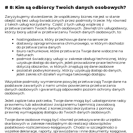
# 8: Kim są odbiorcy Twoich danych osobowych?
Zaryzykujemy stwierdzenie, że współczesny biznes nie jest w stanie
obejść się bez usług świadczonych przez podmioty trzecie. My również
z takich usług korzystamy. Część z tych usług wiąże się z
przetwarzaniem Twoich danych osobowych. Zewnętrzni usługodawcy,
którzy biorą udział w przetwarzaniu Twoich danych osobowych, to:
hostingodawca, który przechowuje dane na serwerze
dostawcy oprogramowania chmurowego, w którym dochodzi
do przetwarzania danych
biuro rachunkowe, które przetwarza Twoje dane widoczne na
fakturach
podmiot świadczący usługi w zakresie obsługi technicznej, który
uzyskuje dostęp do danych, jeżeli prowadzone prace techniczne
dotyczą obszarów, w których znajdują się dane osobowe
pozostali podwykonawcy, którzy uzyskują dostęp do danych,
jeżeli zakres ich działań wymaga takowego dostępu
Wszystkie podmioty wymienione powyżej przetwarzają Twoje dane na
podstawie zawartych z nami umów powierzenia przetwarzania
danych osobowych i gwarantują odpowiedni poziom ochrony danych
osobowych.
Jeżeli zajdzie taka potrzeba, Twoje dane mogą być udostępnione radcy
prawnemu lub adwokatowi związanemu tajemnicą zawodową.
Potrzeba może wynikać z konieczności skorzystania z pomocy
prawnej wymagającej dostępu do Twoich danych osobowych.
Twoje dane osobowe mogą być również przekazywane do urzędów
skarbowych w zakresie niezbędnym do realizacji obowiązków
podatkowo-rozliczeniowo-księgowych. Chodzi w szczególności o
wszelkie deklaracje, raporty, sprawozdania i inne dokumenty księgowe,