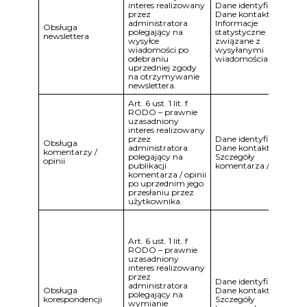
interes realizowany
Dane identyfikacyjne.
przez
Dane kontaktowe.
administratora
Informacje
Obsługa
polegający na
statystyczne
newslettera
wysyłce
związane z
wiadomości po
wysyłanymi
odebraniu
wiadomościami.
uprzedniej zgody
na otrzymywanie
newslettera.
Art. 6 ust. 1 lit. f
RODO – prawnie
uzasadniony
interes realizowany
przez
Dane identyfikacyjne.
Obsługa
administratora
Dane kontaktowe.
komentarzy /
polegający na
Szczegóły
opinii
publikacji
komentarza / opinii.
komentarza / opinii
po uprzednim jego
przesłaniu przez
użytkownika.
Art. 6 ust. 1 lit. f
RODO – prawnie
uzasadniony
interes realizowany
przez
Dane identyfikacyjne.
administratora
Obsługa
Dane kontaktowe.
polegający na
korespondencji
Szczegóły
wymianie