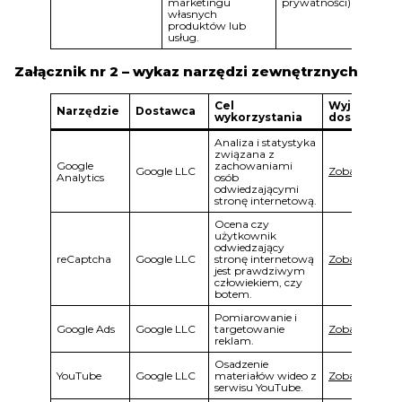
marketingu
prywatności)
własnych
produktów lub
usług.
Załącznik nr 2 – wykaz narzędzi zewnętrznych
Cel
Wyjaśnienia
Narzędzie
Dostawca
wykorzystania
dostawcy
Analiza i statystyka
związana z
Google
zachowaniami
Google LLC
Zobacz
Analytics
osób
odwiedzającymi
stronę internetową.
Ocena czy
użytkownik
odwiedzający
reCaptcha
Google LLC
stronę internetową
Zobacz
jest prawdziwym
człowiekiem, czy
botem.
Pomiarowanie i
Google Ads
Google LLC
targetowanie
Zobacz
reklam.
Osadzenie
YouTube
Google LLC
materiałów wideo z
Zobacz
serwisu YouTube.