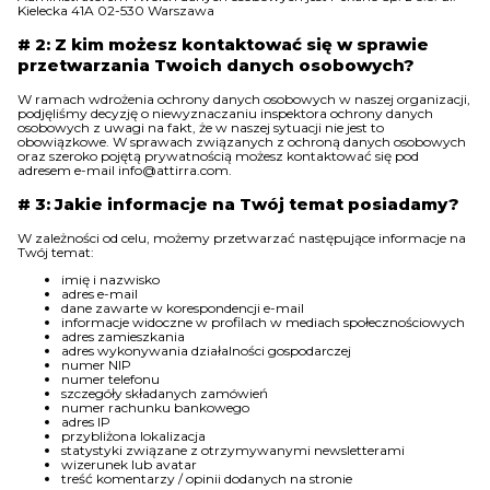
Kielecka 41A 02-530 Warszawa
# 2: Z kim możesz kontaktować się w sprawie
OBUWIE
przetwarzania Twoich danych osobowych?
W ramach wdrożenia ochrony danych osobowych w naszej organizacji,
podjęliśmy decyzję o niewyznaczaniu inspektora ochrony danych
BIELIZNA
osobowych z uwagi na fakt, że w naszej sytuacji nie jest to
obowiązkowe. W sprawach związanych z ochroną danych osobowych
oraz szeroko pojętą prywatnością możesz kontaktować się pod
adresem e-mail info@attirra.com.
BLUZY
# 3: Jakie informacje na Twój temat posiadamy?
W zależności od celu, możemy przetwarzać następujące informacje na
Twój temat:
SWETRY
imię i nazwisko
adres e-mail
dane zawarte w korespondencji e-mail
informacje widoczne w profilach w mediach społecznościowych
adres zamieszkania
adres wykonywania działalności gospodarczej
OKRYCIA WIERZCHNIE
numer NIP
numer telefonu
szczegóły składanych zamówień
numer rachunku bankowego
adres IP
przybliżona lokalizacja
statystyki związane z otrzymywanymi newsletterami
wizerunek lub avatar
treść komentarzy / opinii dodanych na stronie