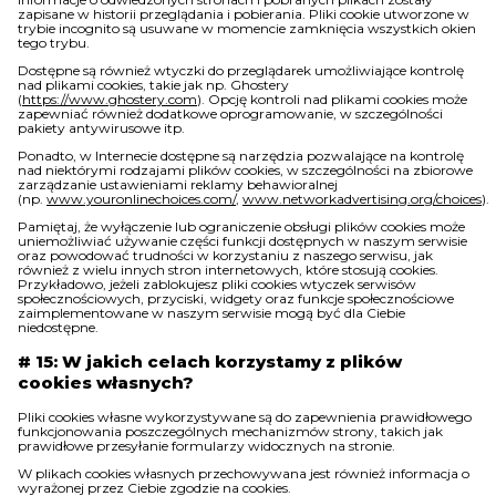
zapisane w historii przeglądania i pobierania. Pliki cookie utworzone w
trybie incognito są usuwane w momencie zamknięcia wszystkich okien
tego trybu.
Dostępne są również wtyczki do przeglądarek umożliwiające kontrolę
nad plikami cookies, takie jak np. Ghostery
(
https://www.ghostery.com
). Opcję kontroli nad plikami cookies może
zapewniać również dodatkowe oprogramowanie, w szczególności
pakiety antywirusowe itp.
Ponadto, w Internecie dostępne są narzędzia pozwalające na kontrolę
nad niektórymi rodzajami plików cookies, w szczególności na zbiorowe
zarządzanie ustawieniami reklamy behawioralnej
(np.
www.youronlinechoices.com/
,
www.networkadvertising.org/choices
).
Pamiętaj, że wyłączenie lub ograniczenie obsługi plików cookies może
uniemożliwiać używanie części funkcji dostępnych w naszym serwisie
oraz powodować trudności w korzystaniu z naszego serwisu, jak
również z wielu innych stron internetowych, które stosują cookies.
Przykładowo, jeżeli zablokujesz pliki cookies wtyczek serwisów
społecznościowych, przyciski, widgety oraz funkcje społecznościowe
zaimplementowane w naszym serwisie mogą być dla Ciebie
niedostępne.
# 15: W jakich celach korzystamy z plików
cookies własnych?
Pliki cookies własne wykorzystywane są do zapewnienia prawidłowego
funkcjonowania poszczególnych mechanizmów strony, takich jak
prawidłowe przesyłanie formularzy widocznych na stronie.
W plikach cookies własnych przechowywana jest również informacja o
wyrażonej przez Ciebie zgodzie na cookies.