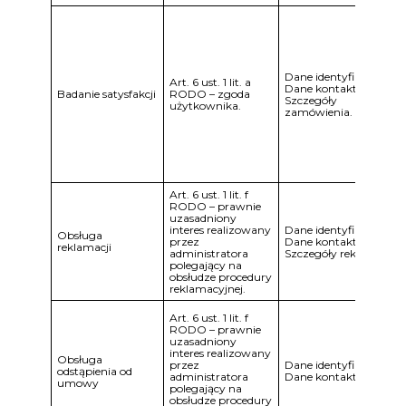
Dane identyfikacyjne.
Art. 6 ust. 1 lit. a
Dane kontaktowe.
Badanie satysfakcji
RODO – zgoda
Szczegóły
użytkownika.
zamówienia.
Art. 6 ust. 1 lit. f
RODO – prawnie
uzasadniony
interes realizowany
Dane identyfikacyjne.
Obsługa
przez
Dane kontaktowe.
reklamacji
administratora
Szczegóły reklamacji.
polegający na
obsłudze procedury
reklamacyjnej.
Art. 6 ust. 1 lit. f
RODO – prawnie
uzasadniony
interes realizowany
Obsługa
przez
Dane identyfikacyjne.
odstąpienia od
administratora
Dane kontaktowe.
umowy
polegający na
obsłudze procedury