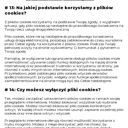
# 13: Na jakiej podstawie korzystamy z plików
cookies?
Z plików cookies korzystamy na podstawie Twojej zgody, z wyjątkiem
sytuacji, gdy pliki cookies są niezbędne do prawidłowego świadczenia na
Twoją rzecz usługi drogą elektroniczną.
Pliki cookies, które nie są niezbędne do prawidłowego świadczenia
usługi drogą elektroniczną, pozostają zablokowane do czasu wyrażenia
przez Ciebie zgody na korzystanie z plików cookies. Podczas Twojej
pierwszej wizyty na stronie wyświetlamy Ci komunikat z pytaniem o
Twoją zgodę.
Pamiętaj, że wyłączenie lub ograniczenie obsługi plików cookies może
uniemożliwiać używanie części funkcji dostępnych na naszej stronie
internetowej oraz powodować trudności w korzystaniu ze strony, jak
również z wielu innych stron internetowych, które stosują cookies.
Przykładowo, jeżeli zablokujesz pliki cookies wtyczek serwisów
społecznościowych, przyciski, widgety oraz funkcje społecznościowe
zaimplementowane na stronie mogą być dla Ciebie niedostępne.
# 14: Czy możesz wyłączyć pliki cookies?
Tak, możesz zarządzać ustawieniami plików cookies w ramach swojej
przeglądarki internetowej. Możesz blokować wszystkie lub wybrane
pliki cookies. Możesz również blokować pliki cookies konkretnych
witryn. W każdej chwili możesz również usunąć zapisane wcześniej pliki
cookies oraz inne dane witryn i wtyczek.
Przeglądarki internetowe oferują również możliwość korzystania z
trybu incognito. Możesz z niego skorzystać, jeśli nie chcesz, by
informacje o odwiedzonych stronach i pobranych plikach zostały