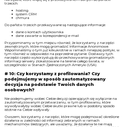
trzecich:
hosting
system CRM
chmura
Do państw trzecich przekazywane są następujące informacje:
dane o kontach użytkownika
dane zawarte w korespondencji e-mail
Przypominamy w tym miejscu również, że korzystamy z narzędzi
zewnętrznych, które mogą gromadzić Informacje Anonimowe.
Wspominaliśmy o tym już kilkukrotnie w ramach niniejszej polityki, w
tym również w odpowiedzi na poprzednie pytanie. Dostawcy tych
narzędzi często wykorzystują do przechowywania gromadzonych
informacji serwery zlokalizowane na terenie całego świata, w
szczególności w Stanach Zjednoczonych Ameryki (USA).
# 10: Czy korzystamy z profilowania? Czy
podejmujemy w sposób zautomatyzowany
decyzja na podstawie Twoich danych
osobowych?
Nie podejmujemy wobec Ciebie decyzji opierających się wyłącznie na
zautomatyzowanym przetwarzaniu, w tym profilowaniu, które
wywoływałyby wobec Ciebie skutki prawne lub w podobny sposób
istotnie na Ciebie wpływały.
Owszem, korzystamy z narzędzi, które mogę podejmować określone
działania w zależności od informacji zebranych w ramach
mechanizmów śledzących, ale uważamy, że działania te nie mają