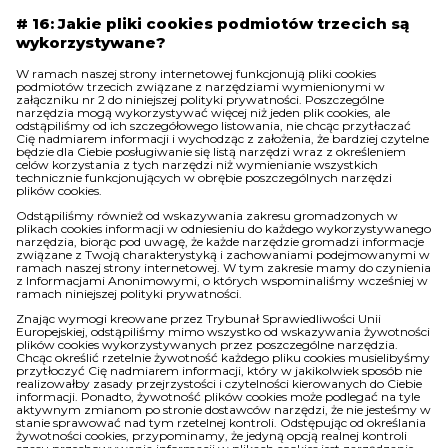
# 16: Jakie pliki cookies podmiotów trzecich są
wykorzystywane?
W ramach naszej strony internetowej funkcjonują pliki cookies
podmiotów trzecich związane z narzędziami wymienionymi w
załączniku nr 2 do niniejszej polityki prywatności. Poszczególne
narzędzia mogą wykorzystywać więcej niż jeden plik cookies, ale
odstąpiliśmy od ich szczegółowego listowania, nie chcąc przytłaczać
Cię nadmiarem informacji i wychodząc z założenia, że bardziej czytelne
będzie dla Ciebie posługiwanie się listą narzędzi wraz z określeniem
celów korzystania z tych narzędzi niż wymienianie wszystkich
technicznie funkcjonujących w obrębie poszczególnych narzędzi
plików cookies.
Odstąpiliśmy również od wskazywania zakresu gromadzonych w
plikach cookies informacji w odniesieniu do każdego wykorzystywanego
narzędzia, biorąc pod uwagę, że każde narzędzie gromadzi informacje
związane z Twoją charakterystyką i zachowaniami podejmowanymi w
ramach naszej strony internetowej. W tym zakresie mamy do czynienia
z Informacjami Anonimowymi, o których wspominaliśmy wcześniej w
ramach niniejszej polityki prywatności.
Znając wymogi kreowane przez Trybunał Sprawiedliwości Unii
Europejskiej, odstąpiliśmy mimo wszystko od wskazywania żywotności
plików cookies wykorzystywanych przez poszczególne narzędzia.
Chcąc określić rzetelnie żywotność każdego pliku cookies musielibyśmy
przytłoczyć Cię nadmiarem informacji, który w jakikolwiek sposób nie
realizowałby zasady przejrzystości i czytelności kierowanych do Ciebie
informacji. Ponadto, żywotność plików cookies może podlegać na tyle
aktywnym zmianom po stronie dostawców narzędzi, że nie jesteśmy w
stanie sprawować nad tym rzetelnej kontroli. Odstępując od określania
żywotności cookies, przypominamy, że jedyną opcją realnej kontroli