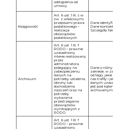
odstąpienia od
umowy.
Art. 6 ust. 1 lit. c w
zw. z właściwymi
przepisami prawa
Dane identyfikacyjne.
Księgowość
podatkowego –
Dane kontaktowe.
realizacja
Szczegóły faktur.
obowiązków
podatkowych.
Art. 6 ust. 1 lit. f
RODO – prawnie
uzasadniony
interes realizowany
przez
administratora
polegający na
Dane o różnym
zabezpieczeniu
zakresie, w zależności
danych na
od tego, jakie dane do
Archiwum
potrzeby ustalenia,
nas trafiły i jaki zakres
obrony lub
danych uzasadniony
dochodzenia
jest pod kątem
roszczeń oraz na
archiwalnym.
potrzeby
wykazania
przestrzegania
obowiązków
wynikających z
RODO.
Art. 6 ust. 1 lit. f
RODO – prawnie
uzasadniony