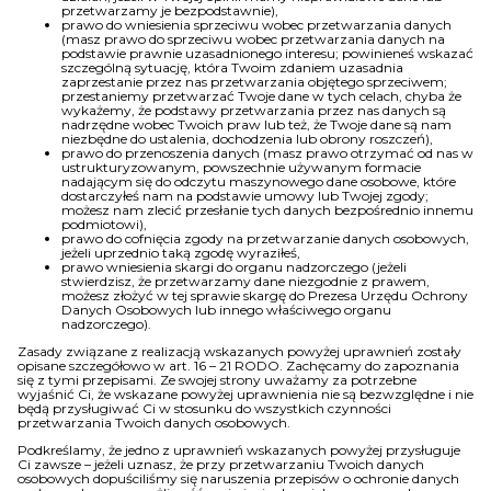
przetwarzamy je bezpodstawnie),
prawo do wniesienia sprzeciwu wobec przetwarzania danych
(masz prawo do sprzeciwu wobec przetwarzania danych na
podstawie prawnie uzasadnionego interesu; powinieneś wskazać
szczególną sytuację, która Twoim zdaniem uzasadnia
zaprzestanie przez nas przetwarzania objętego sprzeciwem;
przestaniemy przetwarzać Twoje dane w tych celach, chyba że
wykażemy, że podstawy przetwarzania przez nas danych są
nadrzędne wobec Twoich praw lub też, że Twoje dane są nam
niezbędne do ustalenia, dochodzenia lub obrony roszczeń),
prawo do przenoszenia danych (masz prawo otrzymać od nas w
ustrukturyzowanym, powszechnie używanym formacie
nadającym się do odczytu maszynowego dane osobowe, które
dostarczyłeś nam na podstawie umowy lub Twojej zgody;
możesz nam zlecić przesłanie tych danych bezpośrednio innemu
podmiotowi),
prawo do cofnięcia zgody na przetwarzanie danych osobowych,
jeżeli uprzednio taką zgodę wyraziłeś,
prawo wniesienia skargi do organu nadzorczego (jeżeli
stwierdzisz, że przetwarzamy dane niezgodnie z prawem,
możesz złożyć w tej sprawie skargę do Prezesa Urzędu Ochrony
Danych Osobowych lub innego właściwego organu
nadzorczego).
Zasady związane z realizacją wskazanych powyżej uprawnień zostały
opisane szczegółowo w art. 16 – 21 RODO. Zachęcamy do zapoznania
się z tymi przepisami. Ze swojej strony uważamy za potrzebne
wyjaśnić Ci, że wskazane powyżej uprawnienia nie są bezwzględne i nie
będą przysługiwać Ci w stosunku do wszystkich czynności
przetwarzania Twoich danych osobowych.
Podkreślamy, że jedno z uprawnień wskazanych powyżej przysługuje
Ci zawsze – jeżeli uznasz, że przy przetwarzaniu Twoich danych
osobowych dopuściliśmy się naruszenia przepisów o ochronie danych