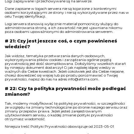
Logi zapisywane i przechowywane są na serwerze.
Dane zapisane w logach serwera nie są kojarzone z konkretnymi
osobami korzystającymi ze strony i nie są wykorzystywane przez nas w
celu Twojej identyfikacji.
Logi serwera stanowią wyłącznie materiał pomocniczy służący do
administrowania stroną, a ich zawartość nie jest ujawniana nikomu
poza osobami upoważnionymi do administrowania serwerem.
# 21: Czy jest jeszcze coś, o czym powinieneś
wiedzieć?
Jak widzisz, tematyka przetwarzania danych osobowych,
wykorzystywania plików cookies i zarządzania ogólnie pojętą
prywatnością jest dość skomplikowana. Dołożyliśmy wszelkich starań
by niniejszy dokument dostarczył Ci jak najdalej idącej wiedzy w
ważnych dla Ciebie kwestiach. Jeżeli cokolwiek jest dla Ciebie niejasne,
chcesz dowiedzieć się więcej lub po prostu porozmawiać o Twojej
prywatności, napisz do nas na adres info@attirra.com.
# 22: Czy ta polityka prywatności może podlegać
zmianom?
Tak, możemy modyfikować tę politykę prywatności, w szczególności
ze względu na zmiany technologiczne po stronie naszego serwisu oraz
zmiany przepisów prawa. Jeżeli jesteś zarejestrowanym
użytkownikiem serwisu, o każdej zmianie polityki prywatności
otrzymasz wiadomość.
Niniejsza treść Polityki Prywatności obowiązuje od 2023-05-01