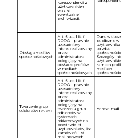
korespondencji.
korespondencji z
użytkownikiem
oraz jej
ewentualnej
archiwizacji.
Art. 6 ust. 1 lit. f
Dane widocznie
RODO – prawnie
publicznie w profilu
uzasadniony
użytkownika w
interes realizowany
serwisie
Obsługa mediów
przez
społecznościowym.
społecznościowych
administratora
Szczegóły interakcji z
polegający na
użytkownikiem w
obsłudze profilów
ramach profilów w
w mediach
mediach
społecznościowych.
społecznościowych.
Art. 6 ust. 1 lit. f
RODO – prawnie
uzasadniony
interes realizowany
przez
administratora
polegający na
Tworzenie grup
tworzeniu grup
Adres e-mail.
odbiorców reklam
odbiorców w
systemach
reklamowych na
podstawie list
użytkowników, list
zamówień i list
mailingowych.