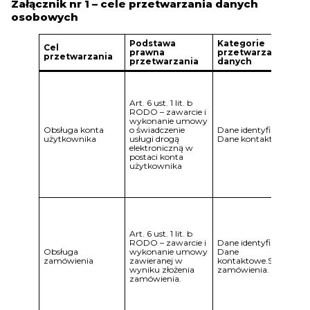
Załącznik nr 1 – cele przetwarzania danych
osobowych
Podstawa
Kategorie
Cel
prawna
przetwarzanych
przetwarzania
przetwarzania
danych
Art. 6 ust. 1 lit. b
RODO – zawarcie i
wykonanie umowy
Obsługa konta
o świadczenie
Dane identyfikacyjne.
użytkownika
usługi drogą
Dane kontaktowe.
elektroniczną w
postaci konta
użytkownika
Art. 6 ust. 1 lit. b
RODO – zawarcie i
Dane identyfikacyjne.
Obsługa
wykonanie umowy
Dane
zamówienia
zawieranej w
kontaktowe.Szczegóły
wyniku złożenia
zamówienia.
zamówienia.