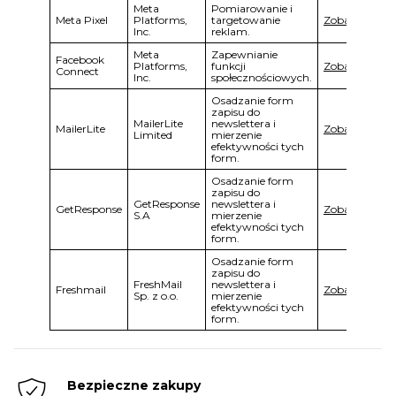
Meta
Pomiarowanie i
Meta Pixel
Platforms,
targetowanie
Zobacz
Inc.
reklam.
Meta
Zapewnianie
Facebook
Platforms,
funkcji
Zobacz
Connect
Inc.
społecznościowych.
Osadzanie form
zapisu do
MailerLite
newslettera i
MailerLite
Zobacz
Limited
mierzenie
efektywności tych
form.
Osadzanie form
zapisu do
GetResponse
newslettera i
GetResponse
Zobacz
S.A
mierzenie
efektywności tych
form.
Osadzanie form
zapisu do
FreshMail
newslettera i
Freshmail
Zobacz
Sp. z o.o.
mierzenie
efektywności tych
form.
Bezpieczne zakupy