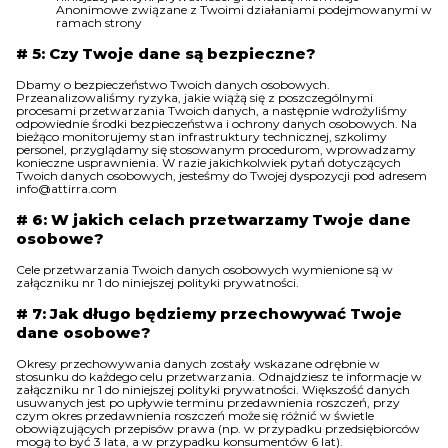
Anonimowe związane z Twoimi działaniami podejmowanymi w
ramach strony
# 5: Czy Twoje dane są bezpieczne?
Dbamy o bezpieczeństwo Twoich danych osobowych.
Przeanalizowaliśmy ryzyka, jakie wiążą się z poszczególnymi
procesami przetwarzania Twoich danych, a następnie wdrożyliśmy
odpowiednie środki bezpieczeństwa i ochrony danych osobowych. Na
bieżąco monitorujemy stan infrastruktury technicznej, szkolimy
personel, przyglądamy się stosowanym procedurom, wprowadzamy
konieczne usprawnienia. W razie jakichkolwiek pytań dotyczących
Twoich danych osobowych, jesteśmy do Twojej dyspozycji pod adresem
info@attirra.com
# 6: W jakich celach przetwarzamy Twoje dane
osobowe?
Cele przetwarzania Twoich danych osobowych wymienione są w
załączniku nr 1 do niniejszej polityki prywatności.
# 7: Jak długo będziemy przechowywać Twoje
dane osobowe?
Okresy przechowywania danych zostały wskazane odrębnie w
stosunku do każdego celu przetwarzania. Odnajdziesz te informacje w
załączniku nr 1 do niniejszej polityki prywatności. Większość danych
usuwanych jest po upływie terminu przedawnienia roszczeń, przy
czym okres przedawnienia roszczeń może się różnić w świetle
obowiązujących przepisów prawa (np. w przypadku przedsiębiorców
mogą to być 3 lata, a w przypadku konsumentów 6 lat).