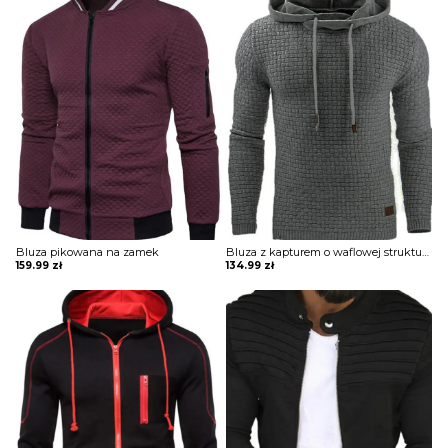
Bluza pikowana na zamek
Bluza z kapturem o waflowej strukturze
159.99
zł
134.99
zł