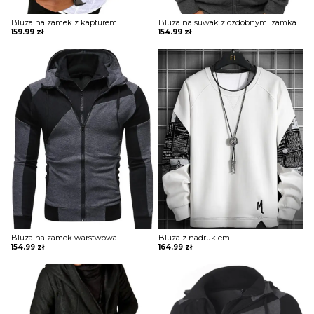
Bluza na zamek z kapturem
Bluza na suwak z ozdobnymi zamkami
159.99
zł
154.99
zł
KOMBINEZONY
OBUWIE
Bluza na zamek warstwowa
Bluza z nadrukiem
154.99
zł
164.99
zł