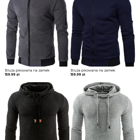
Bluza pikowana na zamek
Bluza pikowana na zamek
159.99
zł
159.99
zł