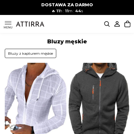
DOSTAWA ZA DARMO
Mężczyźni
Kobiety
🔥
11
h :
11
m :
43
s
KOSZULKI
MENU
Bluzy męskie
DÓŁ MĘSKIE
Bluzy z kapturem męskie
BLUZY
KOMPLETY
OKRYCIA WIERZCHNIE
SWETRY