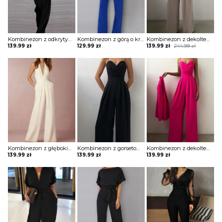
Kombinezon z odkrytym ramieniem i luźnym dołem
Kombinezon z górą o kroju nietoperza i wiązaniem w pasie
Kombinezon z dekoltem w kształcie serca i szerokimi nogawkami
Original
Current
139.99
zł
129.99
zł
139.99
zł
244.99
zł
price
price
was:
is:
244.99 zł.
139.99 zł.
Kombinezon z głębokim dekoltem w kształcie litery V i roszerzanymi spodniami
Kombinezon z gorsetową górą i szerokimi nogawkami
Kombinezon z dekoltem w kształcie serca i szerokimi nogawkami
139.99
zł
139.99
zł
139.99
zł