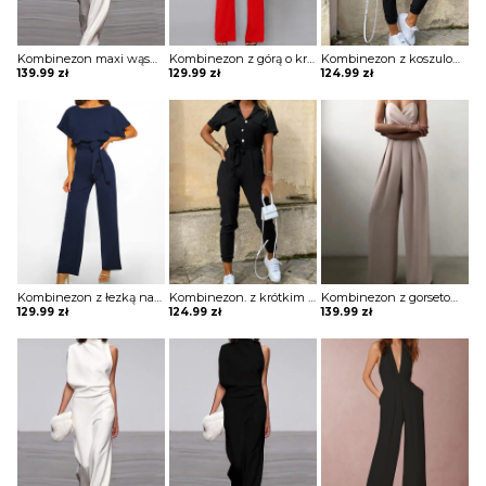
Kombinezon maxi wąski z odkrytym ramieniem
Kombinezon z górą o kroju nietoperza i wiązaniem w pasie
Kombinezon z koszulową górą z krótkim rękawem z ozdobnymi guzikami
139.99
zł
129.99
zł
124.99
zł
Kombinezon z łezką na plecach
Kombinezon. z krótkim rękawem z guzikami i kieszeniami
Kombinezon z gorsetową górą i szerokimi nogawkami
129.99
zł
124.99
zł
139.99
zł