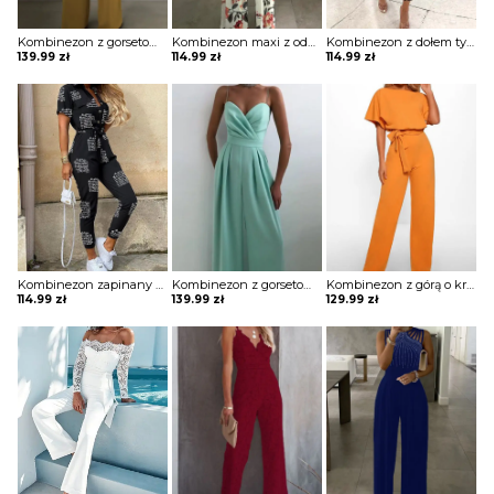
Kombinezon z gorsetową górą i szerokimi nogawkami
Kombinezon maxi z odkrytymi ramionami
Kombinezon z dołem typu alladynki
139.99
zł
114.99
zł
114.99
zł
Kombinezon zapinany na guziki z kieszeniami na biuście w modny print
Kombinezon z gorsetową górą i szerokimi nogawkami
Kombinezon z górą o kroju nietoperza i wiązaniem w pasie
114.99
zł
139.99
zł
129.99
zł