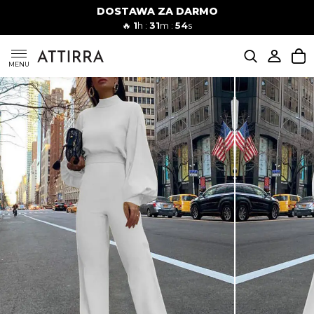
DOSTAWA ZA DARMO
Kobiety
Mężczyźni
🔥
1
h :
31
m :
53
s
SUKIENKI
MENU
KOMPLETY
KOMBINEZONY
DÓŁ DAMSKIE
STROJE KĄPIELOWE
BLUZKI