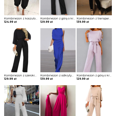
Kombinezon z koszulową górą i dołem typu alladynki
Kombinezon z górą o kroju nietoperza i wiązaniem w pasie
Kombinezon z transparentną cekinową górą
124.99
zł
129.99
zł
139.99
zł
Kombinezon z szerokimi rękawami i łezką na plecach
Kombinezon z odkrytym ramieniem i luźnym dołem
Kombinezon z górą o kroju nietoperza i wiązaniem w pasie
129.99
zł
139.99
zł
129.99
zł