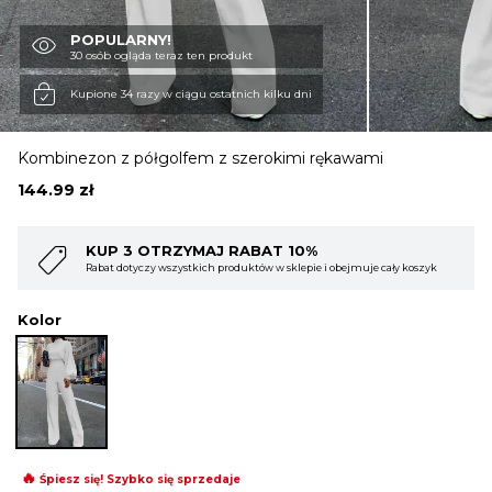
POPULARNY!
OBUWIE
30 osób ogląda teraz ten produkt
Kupione 34 razy w ciągu ostatnich kilku dni
BIELIZNA
Kombinezon z półgolfem z szerokimi rękawami
144.99
zł
BLUZY
YMAJ RABAT 10%
KUP 4 OTRZYMAJ
tkich produktów w sklepie i obejmuje cały koszyk
Rabat dotyczy wszystkich 
SWETRY
Kolor
OKRYCIA WIERZCHNIE
🔥
Śpiesz się! Szybko się sprzedaje