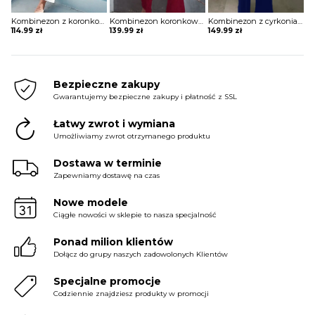
Kombinezon z koronkowym hiszpańskim dekoltem
Kombinezon koronkowy z odkrytymi plecami
Kombinezon z cyrkoniami i paskami na dekolcie
114.99
zł
139.99
zł
149.99
zł
Bezpieczne zakupy
Gwarantujemy bezpieczne zakupy i płatność z SSL
Łatwy zwrot i wymiana
Umożliwiamy zwrot otrzymanego produktu
Dostawa w terminie
Zapewniamy dostawę na czas
Nowe modele
Ciągłe nowości w sklepie to nasza specjalność
Ponad milion klientów
Dołącz do grupy naszych zadowolonych Klientów
Specjalne promocje
Codziennie znajdziesz produkty w promocji