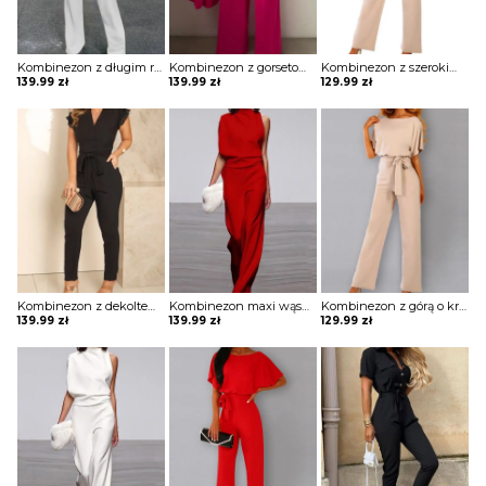
Kombinezon z długim rękawem i prostym dołem
Kombinezon z gorsetową górą i szerokimi nogawkami
Kombinezon z szerokimi rękawami i łezką na plecach
139.99
zł
139.99
zł
129.99
zł
Kombinezon z dekoltem w kształcie litery V i falbankami przy rękawach
Kombinezon maxi wąski z odkrytym ramieniem
Kombinezon z górą o kroju nietoperza i wiązaniem w pasie
139.99
zł
139.99
zł
129.99
zł