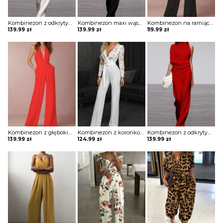
Kombinezon z odkrytym ramieniem i luźnym dołem
Kombinezon maxi wąski z odkrytym ramieniem
Kombinezon na ramiączkach z głębokim dekoltem w kształcie litery V
139.99
zł
139.99
zł
119.99
zł
Kombinezon z głębokim dekoltem w kształcie litery V i roszerzanymi spodniami
Kombinezon z koronkową górą i ozdobnym paskiem
Kombinezon z odkrytym ramieniem i luźnym dołem
139.99
zł
124.99
zł
139.99
zł