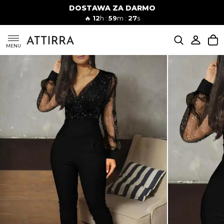
DOSTAWA ZA DARMO
Kobiety
Mężczyźni
🔥
12
h :
59
m :
26
s
SUKIENKI
MENU
KOMPLETY
KOMBINEZONY
DÓŁ DAMSKIE
STROJE KĄPIELOWE
BLUZKI