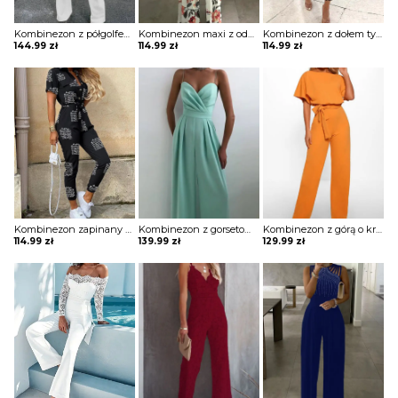
Kombinezon z półgolfem z szerokimi rękawami
Kombinezon maxi z odkrytymi ramionami
Kombinezon z dołem typu alladynki
144.99
zł
114.99
zł
114.99
zł
Kombinezon zapinany na guziki z kieszeniami na biuście w modny print
Kombinezon z gorsetową górą i szerokimi nogawkami
Kombinezon z górą o kroju nietoperza i wiązaniem w pasie
114.99
zł
139.99
zł
129.99
zł