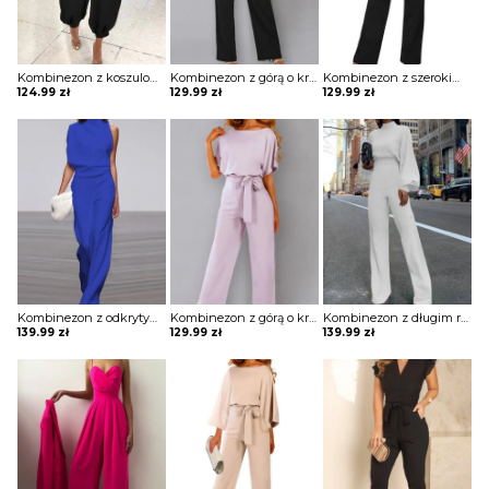
Kombinezon z koszulową górą i dołem typu alladynki
Kombinezon z górą o kroju nietoperza i wiązaniem w pasie
Kombinezon z szerokimi rękawami i łezką na plecach
124.99
zł
129.99
zł
129.99
zł
Kombinezon z odkrytym ramieniem i luźnym dołem
Kombinezon z górą o kroju nietoperza i wiązaniem w pasie
Kombinezon z długim rękawem i prostym dołem
139.99
zł
129.99
zł
139.99
zł