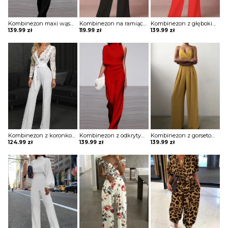
Kombinezon maxi wąski z odkrytym ramieniem
Kombinezon na ramiączkach z głębokim dekoltem w kształcie litery V
Kombinezon z głębokim dekoltem w kształcie litery V i roszerzanymi spodniami
139.99
zł
119.99
zł
139.99
zł
Kombinezon z koronkową górą i ozdobnym paskiem
Kombinezon z odkrytym ramieniem i luźnym dołem
Kombinezon z gorsetową górą i szerokimi nogawkami
124.99
zł
139.99
zł
139.99
zł