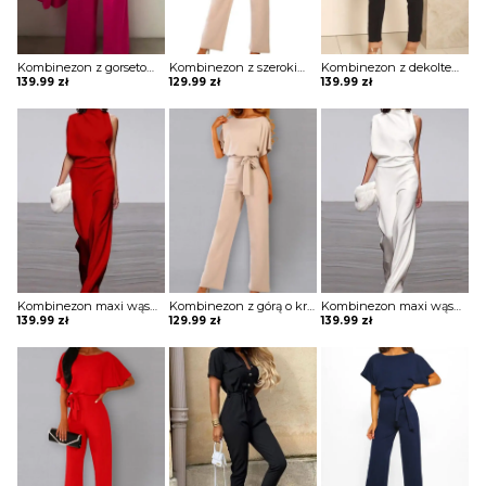
Kombinezon z gorsetową górą i szerokimi nogawkami
Kombinezon z szerokimi rękawami i łezką na plecach
Kombinezon z dekoltem w kształcie litery V i falbankami przy rękawach
139.99
zł
129.99
zł
139.99
zł
Kombinezon maxi wąski z odkrytym ramieniem
Kombinezon z górą o kroju nietoperza i wiązaniem w pasie
Kombinezon maxi wąski z odkrytym ramieniem
139.99
zł
129.99
zł
139.99
zł