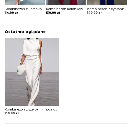
Kombinezon z koronkowym hiszpańskim dekoltem
Kombinezon koronkowy z odkrytymi plecami
Kombinezon z cyrkoniami i paskami na dekolcie
114.99
zł
139.99
zł
149.99
zł
Ostatnio oglądane
Kombinezon z szerokimi nogawkami i zabudowaną górą
139.99
zł