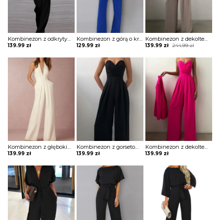
Kombinezon z odkrytym ramieniem i luźnym dołem
Kombinezon z górą o kroju nietoperza i wiązaniem w pasie
Kombinezon z dekoltem w kształcie serca i szerokimi nogawkami
Original
Current
139.99
zł
129.99
zł
139.99
zł
244.99
zł
price
price
was:
is:
244.99 zł.
139.99 zł.
Kombinezon z głębokim dekoltem w kształcie litery V i roszerzanymi spodniami
Kombinezon z gorsetową górą i szerokimi nogawkami
Kombinezon z dekoltem w kształcie serca i szerokimi nogawkami
139.99
zł
139.99
zł
139.99
zł