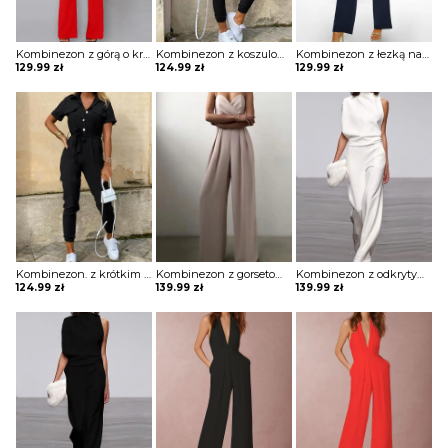
Kombinezon z górą o kroju nietoperza i wiązaniem w pasie
Kombinezon z koszulową górą z krótkim rękawem z ozdobnymi guzikami
Kombinezon z łezką na plecach
129.99
zł
124.99
zł
129.99
zł
Kombinezon. z krótkim rękawem z guzikami i kieszeniami
Kombinezon z gorsetową górą i szerokimi nogawkami
Kombinezon z odkrytym ramieniem i luźnym dołem
124.99
zł
139.99
zł
139.99
zł