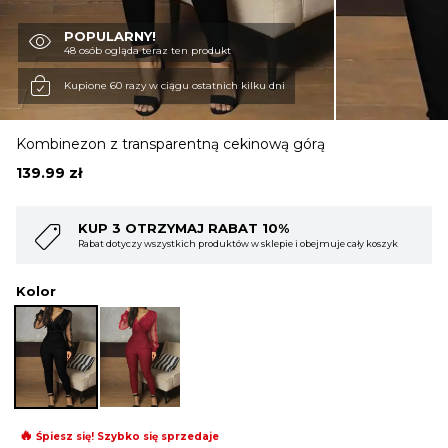
POPULARNY!
OBUWIE
48 osób ogląda teraz ten produkt
Kupione 60 razy w ciągu ostatnich kilku dni
BIELIZNA
Kombinezon z transparentną cekinową górą
139.99
zł
BLUZY
AT 10%
KUP 4 OTRZYMAJ RABAT 1
w w sklepie i obejmuje cały koszyk
Rabat dotyczy wszystkich produktów w skl
SWETRY
Kolor
OKRYCIA WIERZCHNIE
🔥
Śpiesz się! Szybko się sprzedaje