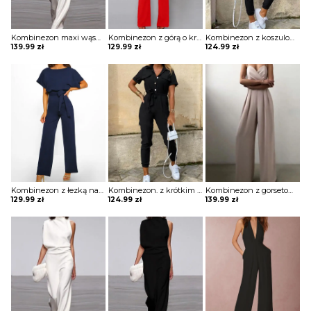
Kombinezon maxi wąski z odkrytym ramieniem
Kombinezon z górą o kroju nietoperza i wiązaniem w pasie
Kombinezon z koszulową górą z krótkim rękawem z ozdobnymi guzikami
139.99
zł
129.99
zł
124.99
zł
Kombinezon z łezką na plecach
Kombinezon. z krótkim rękawem z guzikami i kieszeniami
Kombinezon z gorsetową górą i szerokimi nogawkami
129.99
zł
124.99
zł
139.99
zł