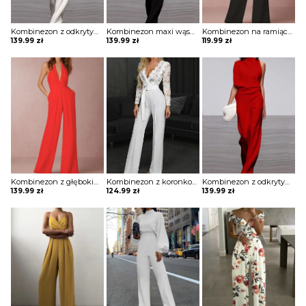
Kombinezon z odkrytym ramieniem i luźnym dołem
Kombinezon maxi wąski z odkrytym ramieniem
Kombinezon na ramiączkach z głębokim dekoltem w kształcie litery V
139.99
zł
139.99
zł
119.99
zł
Kombinezon z głębokim dekoltem w kształcie litery V i roszerzanymi spodniami
Kombinezon z koronkową górą i ozdobnym paskiem
Kombinezon z odkrytym ramieniem i luźnym dołem
139.99
zł
124.99
zł
139.99
zł