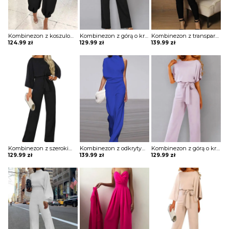
Kombinezon z koszulową górą i dołem typu alladynki
Kombinezon z górą o kroju nietoperza i wiązaniem w pasie
Kombinezon z transparentną cekinową górą
124.99
zł
129.99
zł
139.99
zł
Kombinezon z szerokimi rękawami i łezką na plecach
Kombinezon z odkrytym ramieniem i luźnym dołem
Kombinezon z górą o kroju nietoperza i wiązaniem w pasie
129.99
zł
139.99
zł
129.99
zł