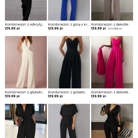
Kombinezon z odkrytym ramieniem i luźnym dołem
Kombinezon z górą o kroju nietoperza i wiązaniem w pasie
Kombinezon z dekoltem w kształcie serca i szerokimi nogawkami
Original
Current
139.99
zł
129.99
zł
139.99
zł
244.99
zł
price
price
was:
is:
244.99 zł.
139.99 zł.
Kombinezon z głębokim dekoltem w kształcie litery V i roszerzanymi spodniami
Kombinezon z gorsetową górą i szerokimi nogawkami
Kombinezon z dekoltem w kształcie serca i szerokimi nogawkami
139.99
zł
139.99
zł
139.99
zł