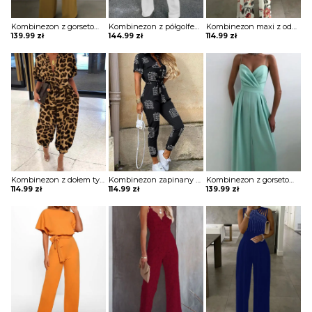
Kombinezon z gorsetową górą i szerokimi nogawkami
Kombinezon z półgolfem z szerokimi rękawami
Kombinezon maxi z odkrytymi ramionami
139.99
zł
144.99
zł
114.99
zł
Kombinezon z dołem typu alladynki
Kombinezon zapinany na guziki z kieszeniami na biuście w modny print
Kombinezon z gorsetową górą i szerokimi nogawkami
114.99
zł
114.99
zł
139.99
zł