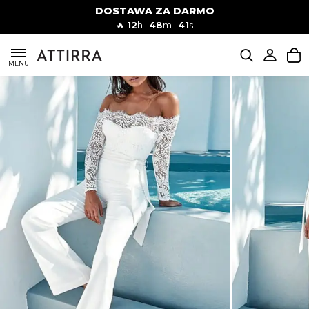
DOSTAWA ZA DARMO
Kobiety
Mężczyźni
🔥
12
h :
48
m :
40
s
SUKIENKI
MENU
KOMPLETY
KOMBINEZONY
DÓŁ DAMSKIE
STROJE KĄPIELOWE
BLUZKI