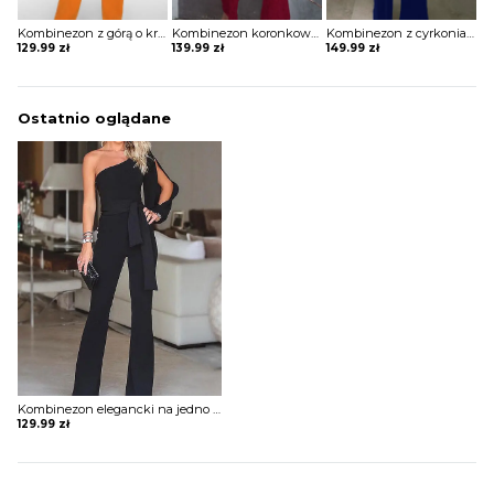
Kombinezon z górą o kroju nietoperza i wiązaniem w pasie
Kombinezon koronkowy z odkrytymi plecami
Kombinezon z cyrkoniami i paskami na dekolcie
129.99
zł
139.99
zł
149.99
zł
Ostatnio oglądane
Kombinezon elegancki na jedno ramię wiązany w pasie
129.99
zł