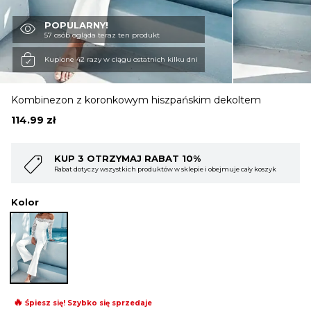
POPULARNY!
OBUWIE
57 osób ogląda teraz ten produkt
Kupione 42 razy w ciągu ostatnich kilku dni
BIELIZNA
Kombinezon z koronkowym hiszpańskim dekoltem
114.99
zł
BLUZY
AT 10%
KUP 4 OTRZYMAJ RABAT 1
w w sklepie i obejmuje cały koszyk
Rabat dotyczy wszystkich produktów w skl
SWETRY
Kolor
OKRYCIA WIERZCHNIE
🔥
Śpiesz się! Szybko się sprzedaje