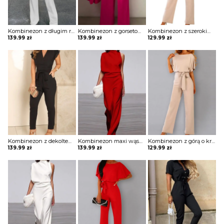
Kombinezon z długim rękawem i prostym dołem
Kombinezon z gorsetową górą i szerokimi nogawkami
Kombinezon z szerokimi rękawami i łezką na plecach
139.99
zł
139.99
zł
129.99
zł
Kombinezon z dekoltem w kształcie litery V i falbankami przy rękawach
Kombinezon maxi wąski z odkrytym ramieniem
Kombinezon z górą o kroju nietoperza i wiązaniem w pasie
139.99
zł
139.99
zł
129.99
zł