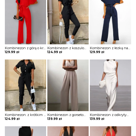
Kombinezon z górą o kroju nietoperza i wiązaniem w pasie
Kombinezon z koszulową górą z krótkim rękawem z ozdobnymi guzikami
Kombinezon z łezką na plecach
129.99
zł
124.99
zł
129.99
zł
Kombinezon. z krótkim rękawem z guzikami i kieszeniami
Kombinezon z gorsetową górą i szerokimi nogawkami
Kombinezon z odkrytym ramieniem i luźnym dołem
124.99
zł
139.99
zł
139.99
zł