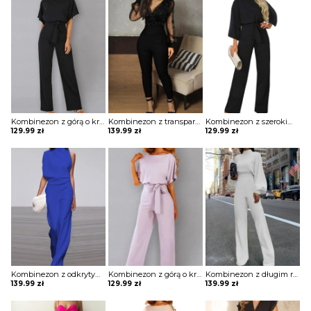
Kombinezon z górą o kroju nietoperza i wiązaniem w pasie
Kombinezon z transparentną cekinową górą
Kombinezon z szerokimi rękawami i łezką na plecach
129.99
zł
139.99
zł
129.99
zł
Kombinezon z odkrytym ramieniem i luźnym dołem
Kombinezon z górą o kroju nietoperza i wiązaniem w pasie
Kombinezon z długim rękawem i prostym dołem
139.99
zł
129.99
zł
139.99
zł