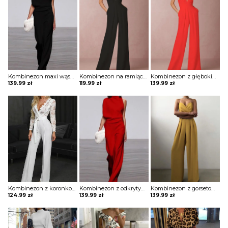
Kombinezon maxi wąski z odkrytym ramieniem
Kombinezon na ramiączkach z głębokim dekoltem w kształcie litery V
Kombinezon z głębokim dekoltem w kształcie litery V i roszerzanymi spodniami
139.99
zł
119.99
zł
139.99
zł
Kombinezon z koronkową górą i ozdobnym paskiem
Kombinezon z odkrytym ramieniem i luźnym dołem
Kombinezon z gorsetową górą i szerokimi nogawkami
124.99
zł
139.99
zł
139.99
zł