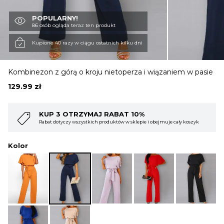
POPULARNY!
OBUWIE
86 osób ogląda teraz ten produkt
Kupione 40 razy w ciągu ostatnich kilku dni
BIELIZNA
Kombinezon z górą o kroju nietoperza i wiązaniem w pasie
129.99
zł
BLUZY
 RABAT 10%
KUP 4 OTRZYMAJ RAB
roduktów w sklepie i obejmuje cały koszyk
Rabat dotyczy wszystkich produktó
SWETRY
Kolor
OKRYCIA WIERZCHNIE