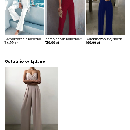
Kombinezon z koronkowym hiszpańskim dekoltem
Kombinezon koronkowy z odkrytymi plecami
Kombinezon z cyrkoniami i paskami na dekolcie
114.99
zł
139.99
zł
149.99
zł
Ostatnio oglądane