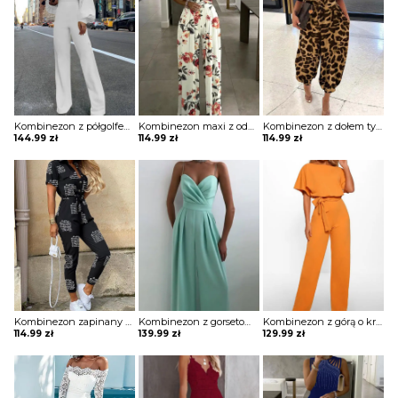
Kombinezon z półgolfem z szerokimi rękawami
Kombinezon maxi z odkrytymi ramionami
Kombinezon z dołem typu alladynki
144.99
zł
114.99
zł
114.99
zł
Kombinezon zapinany na guziki z kieszeniami na biuście w modny print
Kombinezon z gorsetową górą i szerokimi nogawkami
Kombinezon z górą o kroju nietoperza i wiązaniem w pasie
114.99
zł
139.99
zł
129.99
zł