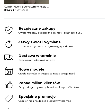
Kombinezon z dekoltem w kształcie serca i szerokimi nogawkami
Original
Current
139.99
zł
244.99
zł
price
price
was:
is:
244.99 zł.
139.99 zł.
Bezpieczne zakupy
Gwarantujemy bezpieczne zakupy i płatność z SSL
Łatwy zwrot i wymiana
Umożliwiamy zwrot otrzymanego produktu
Dostawa w terminie
Zapewniamy dostawę na czas
Nowe modele
Ciągłe nowości w sklepie to nasza specjalność
Ponad milion klientów
Dołącz do grupy naszych zadowolonych Klientów
Specjalne promocje
Codziennie znajdziesz produkty w promocji