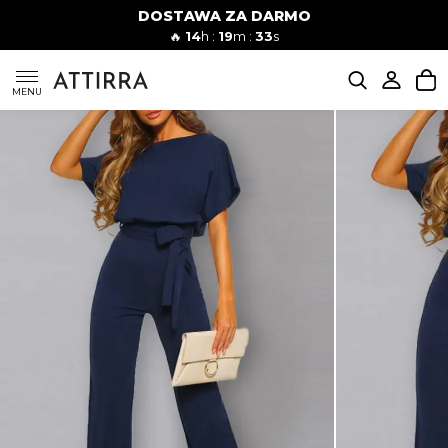
DOSTAWA ZA DARMO
Kobiety
Mężczyźni
🔥
14
h :
19
m :
32
s
SUKIENKI
MENU
KOMPLETY
KOMBINEZONY
DÓŁ DAMSKIE
STROJE KĄPIELOWE
BLUZKI