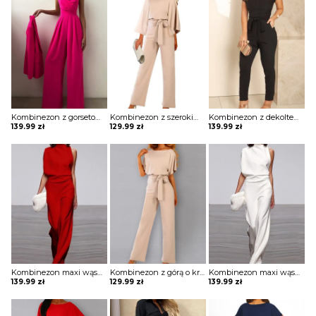
Kombinezon z gorsetową górą i szerokimi nogawkami
Kombinezon z szerokimi rękawami i łezką na plecach
Kombinezon z dekoltem w kształcie litery V i falbankami przy rękawach
139.99
zł
129.99
zł
139.99
zł
Kombinezon maxi wąski z odkrytym ramieniem
Kombinezon z górą o kroju nietoperza i wiązaniem w pasie
Kombinezon maxi wąski z odkrytym ramieniem
139.99
zł
129.99
zł
139.99
zł