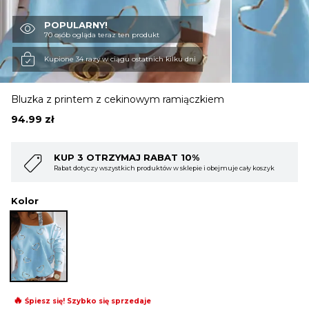
POPULARNY!
OBUWIE
70 osób ogląda teraz ten produkt
Kupione 34 razy w ciągu ostatnich kilku dni
BIELIZNA
Bluzka z printem z cekinowym ramiączkiem
94.99
zł
BLUZY
AT 10%
KUP 4 OTRZYMAJ RABAT 1
w w sklepie i obejmuje cały koszyk
Rabat dotyczy wszystkich produktów w skl
SWETRY
Kolor
OKRYCIA WIERZCHNIE
🔥
Śpiesz się! Szybko się sprzedaje