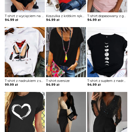
T-shirt z wycięciem na ramieniu z napisem
Koszulka z krótkim rękawem z obrazkiem
T-shirt dopasowany z guzikami
94.99
zł
94.99
zł
94.99
zł
T-shirt z nadrukiem z supłem
T-shirt oversize
T-shirt z supłem z nadrukiem
99.99
zł
94.99
zł
94.99
zł