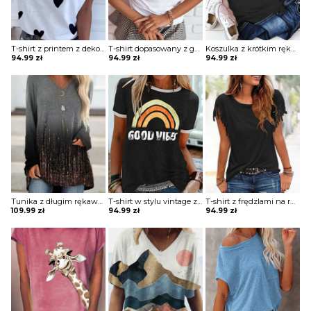
T-shirt z printem z dekoltem w kształcie litery V
T-shirt dopasowany z guzikami
Koszulka z krótkim rękawem z obrazkiem
94.99
zł
94.99
zł
94.99
zł
Tunika z długim rękawem z nadrukiem
T-shirt w stylu vintage z nadrukiem
T-shirt z frędzlami na rękawach
109.99
zł
94.99
zł
94.99
zł