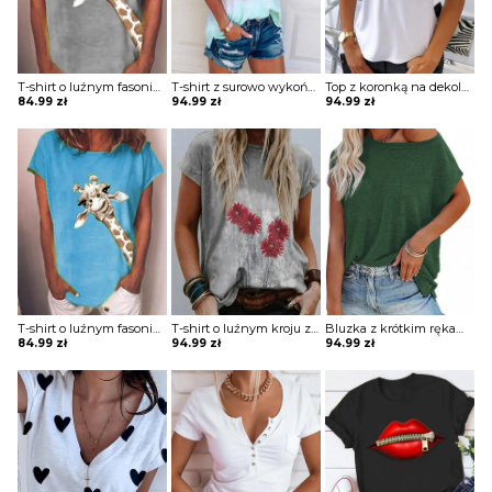
T-shirt o luźnym fasonie z nadrukiem
T-shirt z surowo wykończonym dołem
Top z koronką na dekolcie
84.99
zł
94.99
zł
94.99
zł
T-shirt o luźnym fasonie z nadrukiem
T-shirt o luźnym kroju z printem
Bluzka z krótkim rękawem o długim luźnym kroju z odkrytym ramieniem
84.99
zł
94.99
zł
94.99
zł