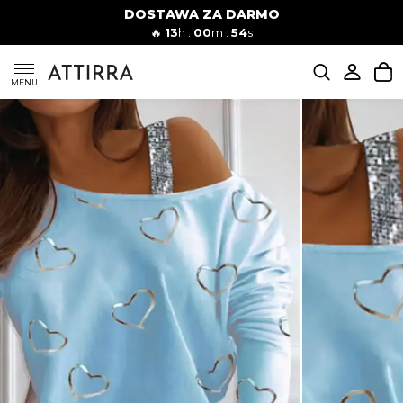
DOSTAWA ZA DARMO
Kobiety
Mężczyźni
🔥
13
h :
00
m :
53
s
SUKIENKI
MENU
KOMPLETY
KOMBINEZONY
DÓŁ DAMSKIE
STROJE KĄPIELOWE
BLUZKI