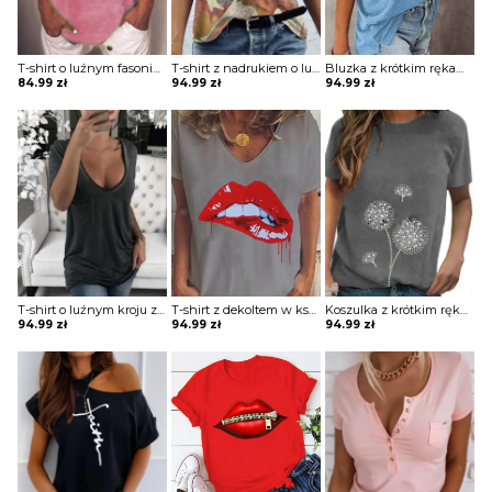
T-shirt o luźnym fasonie z nadrukiem
T-shirt z nadrukiem o luźnym kroju z dekoltem w kształcie litery V
Bluzka z krótkim rękawem o długim luźnym kroju z odkrytym ramieniem
84.99
zł
94.99
zł
94.99
zł
T-shirt o luźnym kroju z dużym dekoltem
T-shirt z dekoltem w kształcie litery V z nadrukiem
Koszulka z krótkim rękawem o prostym kroju z nadrukiem
94.99
zł
94.99
zł
94.99
zł