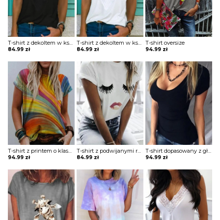
T-shirt z dekoltem w kształcie litery V
T-shirt z dekoltem w kształcie litery V
T-shirt oversize
84.99
zł
84.99
zł
94.99
zł
T-shirt z printem o klasycznym kroju
T-shirt z podwijanymi rękawami z nadrukiem
T-shirt dopasowany z głębokim dekoltem
94.99
zł
84.99
zł
94.99
zł