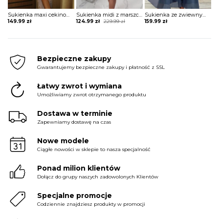
Sukienka maxi cekinowa z kwadratowym dekoltem
Sukienka midi z marszczeniem na brzuchu i falbaną
Sukienka ze zwiewnym dołem i koronkową górą
Original
Current
149.99
zł
124.99
zł
229.99
zł
159.99
zł
price
price
was:
is:
229.99 zł.
124.99 zł.
Bezpieczne zakupy
Gwarantujemy bezpieczne zakupy i płatność z SSL
Łatwy zwrot i wymiana
Umożliwiamy zwrot otrzymanego produktu
Dostawa w terminie
Zapewniamy dostawę na czas
Nowe modele
Ciągłe nowości w sklepie to nasza specjalność
Ponad milion klientów
Dołącz do grupy naszych zadowolonych Klientów
Specjalne promocje
Codziennie znajdziesz produkty w promocji