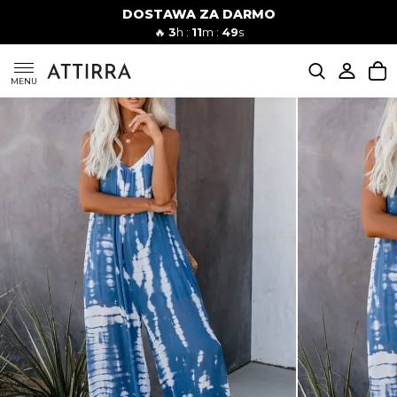
DOSTAWA ZA DARMO
Kobiety
Mężczyźni
🔥
3
h :
11
m :
48
s
SUKIENKI
MENU
KOMPLETY
KOMBINEZONY
DÓŁ DAMSKIE
STROJE KĄPIELOWE
BLUZKI