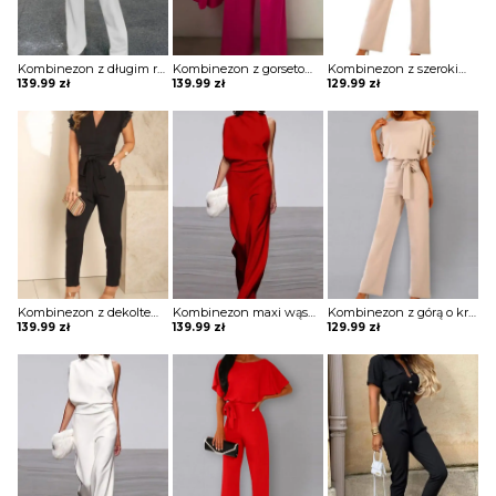
Kombinezon z długim rękawem i prostym dołem
Kombinezon z gorsetową górą i szerokimi nogawkami
Kombinezon z szerokimi rękawami i łezką na plecach
139.99
zł
139.99
zł
129.99
zł
Kombinezon z dekoltem w kształcie litery V i falbankami przy rękawach
Kombinezon maxi wąski z odkrytym ramieniem
Kombinezon z górą o kroju nietoperza i wiązaniem w pasie
139.99
zł
139.99
zł
129.99
zł