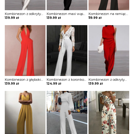
Kombinezon z odkrytym ramieniem i luźnym dołem
Kombinezon maxi wąski z odkrytym ramieniem
Kombinezon na ramiączkach z głębokim dekoltem w kształcie litery V
139.99
zł
139.99
zł
119.99
zł
Kombinezon z głębokim dekoltem w kształcie litery V i roszerzanymi spodniami
Kombinezon z koronkową górą i ozdobnym paskiem
Kombinezon z odkrytym ramieniem i luźnym dołem
139.99
zł
124.99
zł
139.99
zł