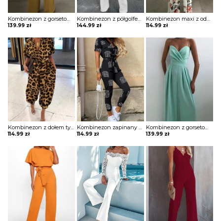
Kombinezon z gorsetową górą i szerokimi nogawkami
Kombinezon z półgolfem z szerokimi rękawami
Kombinezon maxi z odkrytymi ramionami
139.99
zł
144.99
zł
114.99
zł
Kombinezon z dołem typu alladynki
Kombinezon zapinany na guziki z kieszeniami na biuście w modny print
Kombinezon z gorsetową górą i szerokimi nogawkami
114.99
zł
114.99
zł
139.99
zł