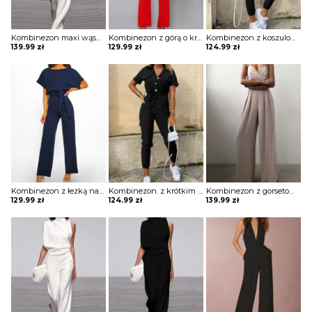
Kombinezon maxi wąski z odkrytym ramieniem
Kombinezon z górą o kroju nietoperza i wiązaniem w pasie
Kombinezon z koszulową górą z krótkim rękawem z ozdobnymi guzikami
139.99
zł
129.99
zł
124.99
zł
Kombinezon z łezką na plecach
Kombinezon. z krótkim rękawem z guzikami i kieszeniami
Kombinezon z gorsetową górą i szerokimi nogawkami
129.99
zł
124.99
zł
139.99
zł