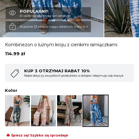
POPULARNY!
OBUWIE
51 osób ogląda teraz ten produkt
Kupione 53 razy w ciągu ostatnich kilku dni
BIELIZNA
Kombinezon o luźnym kroju z cienkimi ramiączkami
114.99
zł
BLUZY
 10%
KUP 4 OTRZYMAJ RABAT 15
 sklepie i obejmuje cały koszyk
Rabat dotyczy wszystkich produktów w sklepi
SWETRY
Kolor
OKRYCIA WIERZCHNIE
🔥
Śpiesz się! Szybko się sprzedaje