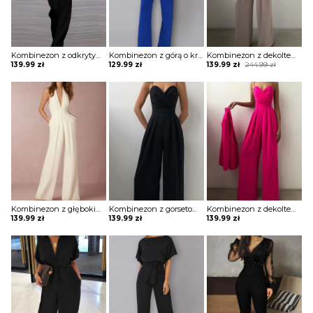
Kombinezon z odkrytym ramieniem i luźnym dołem
Kombinezon z górą o kroju nietoperza i wiązaniem w pasie
Kombinezon z dekoltem w kształcie serca i szerokimi nogawkami
Original
Current
139.99
zł
129.99
zł
139.99
zł
244.99
zł
price
price
was:
is:
244.99 zł.
139.99 zł.
Kombinezon z głębokim dekoltem w kształcie litery V i roszerzanymi spodniami
Kombinezon z gorsetową górą i szerokimi nogawkami
Kombinezon z dekoltem w kształcie serca i szerokimi nogawkami
139.99
zł
139.99
zł
139.99
zł