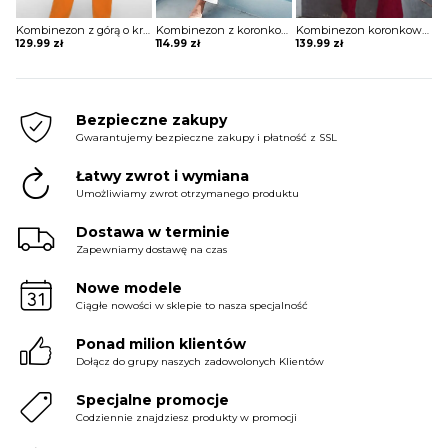
Kombinezon z górą o kroju nietoperza i wiązaniem w pasie
Kombinezon z koronkowym hiszpańskim dekoltem
Kombinezon koronkowy z odkrytymi plecami
129.99
zł
114.99
zł
139.99
zł
Bezpieczne zakupy
Gwarantujemy bezpieczne zakupy i płatność z SSL
Łatwy zwrot i wymiana
Umożliwiamy zwrot otrzymanego produktu
Dostawa w terminie
Zapewniamy dostawę na czas
Nowe modele
Ciągłe nowości w sklepie to nasza specjalność
Ponad milion klientów
Dołącz do grupy naszych zadowolonych Klientów
Specjalne promocje
Codziennie znajdziesz produkty w promocji