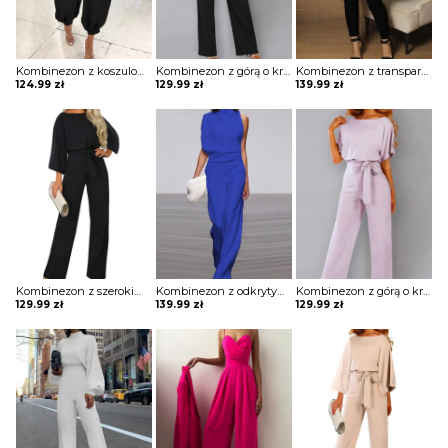
Kombinezon z koszulową górą i dołem typu alladynki
Kombinezon z górą o kroju nietoperza i wiązaniem w pasie
Kombinezon z transparentną cekinową górą
124.99
zł
129.99
zł
139.99
zł
Kombinezon z szerokimi rękawami i łezką na plecach
Kombinezon z odkrytym ramieniem i luźnym dołem
Kombinezon z górą o kroju nietoperza i wiązaniem w pasie
129.99
zł
139.99
zł
129.99
zł