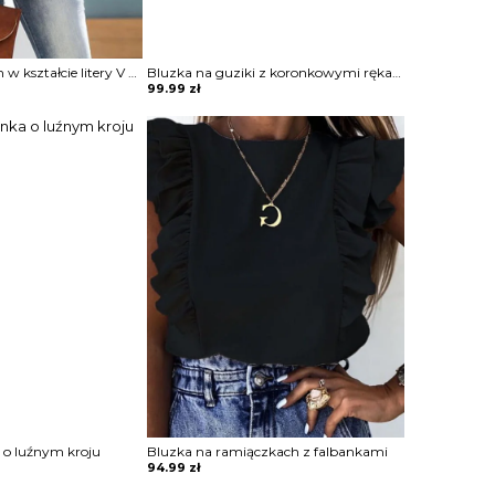
Bluzka z dekoltem w kształcie litery V z podwijanymi rękawami
Bluzka na guziki z koronkowymi rękawami typu dzwony i z koronkową aplikacją
99.99
zł
 o luźnym kroju
Bluzka na ramiączkach z falbankami
94.99
zł