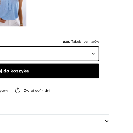
Tabela rozmiarów
j do koszyka
tępny
Zwrot do 14 dni