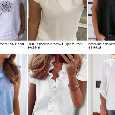
Bluzka z gniecionego materiału z nadrukiem
Bluzka mocno prześwitująca z krótkimi koronkowymi rękawami z wycięciem na dekolcie
94.99
zł
99.99
zł