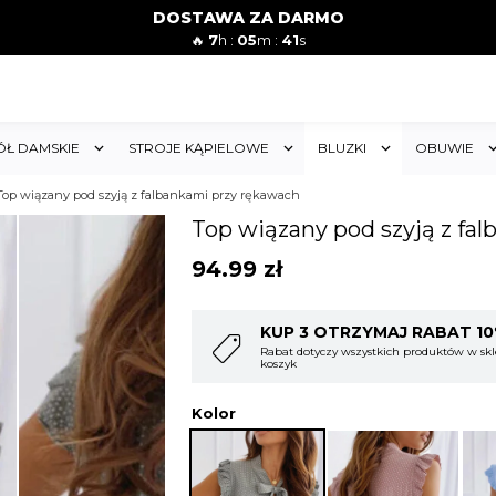
DOSTAWA ZA DARMO
🔥
7
h :
05
m :
39
s
ÓŁ DAMSKIE
STROJE KĄPIELOWE
BLUZKI
OBUWIE
Top wiązany pod szyją z falbankami przy rękawach
Top wiązany pod szyją z fa
94.99
zł
T 10%
KUP 4 OTRZYMAJ RABAT 1
w sklepie i obejmuje cały
Rabat dotyczy wszystkich produktów w skl
koszyk
Kolor