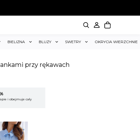
BIELIZNA
BLUZY
SWETRY
OKRYCIA WIERZCHNIE
lbankami przy rękawach
5%
KUP 2 OTRZYMAJ RABAT 5%
epie i obejmuje cały
Rabat dotyczy wszystkich produktów w sklepie i
koszyk