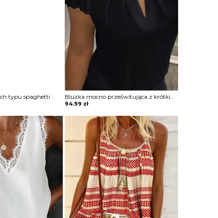
ch typu spaghetti
Bluzka mocno prześwitująca z krótkimi koronkowymi rękawami z wycięciem na dekolcie
94.99
zł