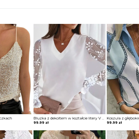
ączkach
Bluzka z dekoltem w kształcie litery V z tiulowymi rękawami na gumkę
99.99
zł
99.99
zł