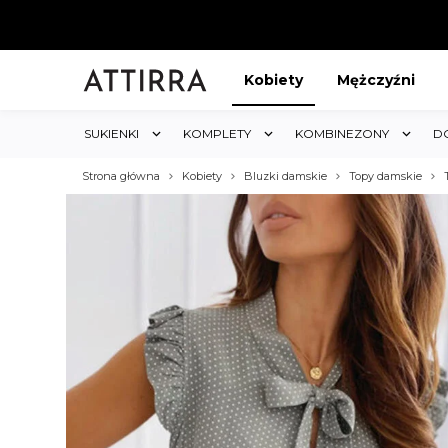
Kobiety
Mężczyźni
SUKIENKI
KOMPLETY
KOMBINEZONY
D
Strona główna
Kobiety
Bluzki damskie
Topy damskie
ABAT 5%
KUP 3 OTRZYMAJ RABA
któw w sklepie i obejmuje cały
Rabat dotyczy wszystkich produktów 
koszyk