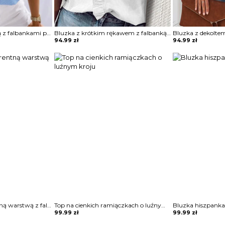
Top wiązany pod szyją z falbankami przy rękawach
Bluzka z krótkim rękawem z falbanką na przodzie
94.99
zł
94.99
zł
Koszula z transparentną warstwą z falbanką
Top na cienkich ramiączkach o luźnym kroju
Bluzka hiszpanka
99.99
zł
99.99
zł