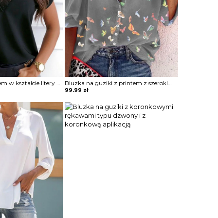
Koszulka z dekoltem w kształcie litery V z koronką
Bluzka na guziki z printem z szerokimi rękawami
99.99
zł