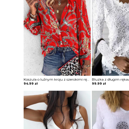
Koszula o luźnym kroju z szerokimi rękawami
Bluzka z długim ręk
94.99
zł
99.99
zł