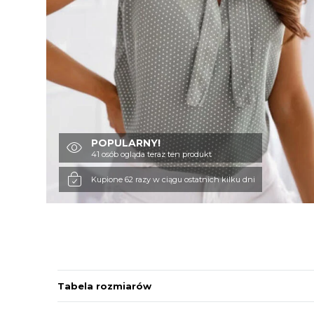
POPULARNY!
41 osób ogląda teraz ten produkt
Kupione 62 razy w ciągu ostatnich kilku dni
Tabela rozmiarów