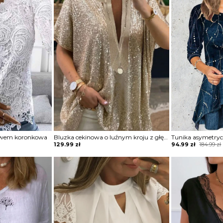
awem koronkowa
Bluzka cekinowa o luźnym kroju z głębokim dekoltem
Tunika asymetry
Original
Current
129.99
zł
94.99
zł
184.99
zł
price
price
was:
is:
184.99 zł.
94.99 zł.