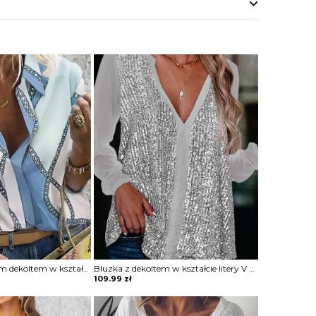
Koszula z głębokim dekoltem w kształcie litery V z printem
Bluzka z dekoltem w kształcie litery V z cekinami
109.99
zł