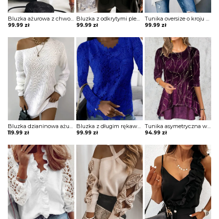
Bluzka ażurowa z chwostami
Bluzka z odkrytymi plecami i koronkowymi wstawkami z tyłu
Tunika oversize o kroju nietoperza
99.99
zł
99.99
zł
99.99
zł
Bluzka dzianinowa ażurowa o luźnym kroju
Bluzka z długim rękawem koronkowa
Tunika asymetryczna warstwowa
119.99
zł
99.99
zł
94.99
zł