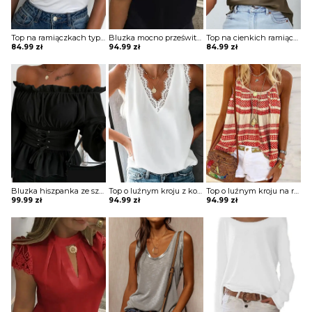
Top na ramiączkach typu spaghetti
Bluzka mocno prześwitująca z krótkimi koronkowymi rękawami z wycięciem na dekolcie
Top na cienkich ramiączkach z dekoltem typu woda
84.99
zł
94.99
zł
84.99
zł
Bluzka hiszpanka ze sznurowanym pasem
Top o luźnym kroju z koronką przy rękawach i dekolcie
Top o luźnym kroju na ramiączkach typu spaghetti
99.99
zł
94.99
zł
94.99
zł