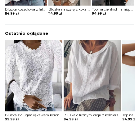
Bluzka koszulowa z falbanką i koronkowymi rękawami
Bluzka na szyję z kokardami na rękawach
Top na cienkich ramiączkach z falbanką
114.99
zł
114.99
zł
94.99
zł
Ostatnio oglądane
Bluzka z długim rękawem koronkowa
Bluzka o luźnym kroju z kołnierzykiem
99.99
zł
94.99
zł
94.99
zł