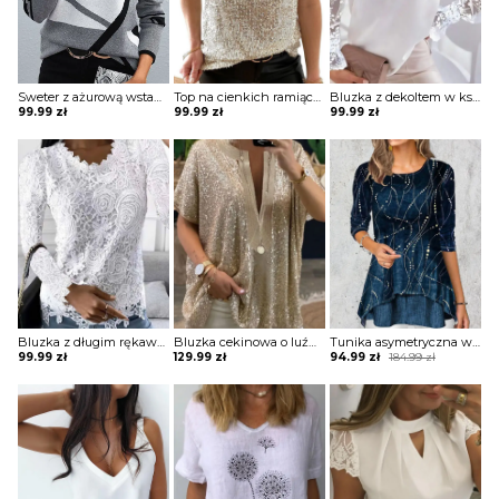
Sweter z ażurową wstawką na biuście
Top na cienkich ramiączkach
Bluzka z dekoltem w kształcie litery V z tiulowymi rękawami na gumkę
99.99
zł
99.99
zł
99.99
zł
Bluzka z długim rękawem koronkowa
Bluzka cekinowa o luźnym kroju z głębokim dekoltem
Tunika asymetryczna warstwowa
Original
Current
99.99
zł
129.99
zł
94.99
zł
184.99
zł
price
price
was:
is:
184.99 zł.
94.99 zł.