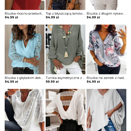
Bluzka mocno prześwitująca z krótkimi koronkowymi rękawami z wycięciem na dekolcie
Top z błyszczącą lamówką
Bluzka z długim rękawem z dekoltem w łódkę
94.99
zł
94.99
zł
94.99
zł
Bluzka z głębokim dekoltem w kształcie litery V z koronkowymi rękawami
Tunika asymetryczna z podwijanymi rękawami
Bluzka na zamek z nadrukiem z podwijanymi rękawami
94.99
zł
99.99
zł
94.99
zł