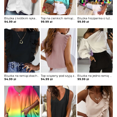
Bluzka z krótkim rękawem z falbanką na przodzie
Top na cienkich ramiączkach o luźnym kroju
Bluzka hiszpanka o luźnym kroju
94.99
zł
99.99
zł
99.99
zł
Bluzka na ramiączkach z falbankami
Top wiązany pod szyją z falbankami przy rękawach
Bluzka na jedno ramię z szerokim rękawem
94.99
zł
94.99
zł
99.99
zł