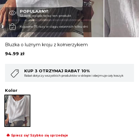
POPULARNY!
OBUWIE
53 osób ogląda teraz ten produkt
Kupione 75 razy w ciągu ostatnich kilku dni
BIELIZNA
Bluzka o luźnym kroju z kołnierzykiem
94.99
zł
BLUZY
KUP 4 OTRZYMAJ RABAT 15%
muje cały koszyk
Rabat dotyczy wszystkich produktów w sklepie i obejmuje ca
SWETRY
Kolor
OKRYCIA WIERZCHNIE
🔥
Śpiesz się! Szybko się sprzedaje