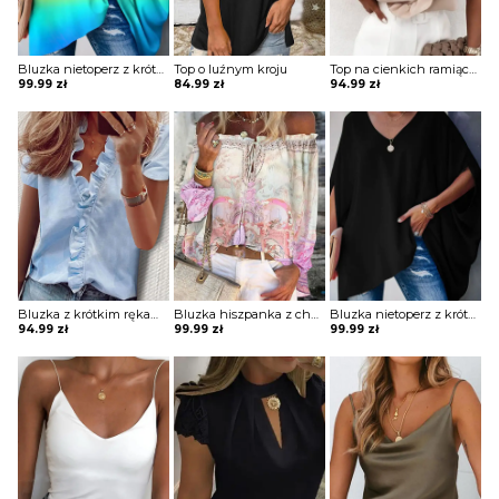
Bluzka nietoperz z krótkim rękawem
Top o luźnym kroju
Top na cienkich ramiączkach z falbanką
99.99
zł
84.99
zł
94.99
zł
Bluzka z krótkim rękawem z falbanką na przodzie
Bluzka hiszpanka z chwostami
Bluzka nietoperz z krótkim rękawem
94.99
zł
99.99
zł
99.99
zł