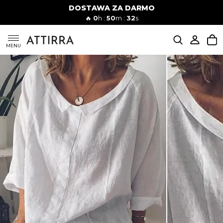
DOSTAWA ZA DARMO
Kobiety
Mężczyźni
🔥
0
h :
50
m :
31
s
SUKIENKI
MENU
KOMPLETY
KOMBINEZONY
DÓŁ DAMSKIE
STROJE KĄPIELOWE
BLUZKI