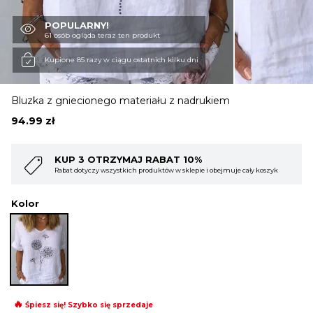
POPULARNY!
OBUWIE
61 osób ogląda teraz ten produkt
Kupione 85 razy w ciągu ostatnich kilku dni
BIELIZNA
Bluzka z gniecionego materiału z nadrukiem
94.99
zł
BLUZY
KUP 4 OTRZYMAJ RABAT 15%
obejmuje cały koszyk
Rabat dotyczy wszystkich produktów w sklepie i obejmuj
SWETRY
Kolor
OKRYCIA WIERZCHNIE
🔥
Śpiesz się! Szybko się sprzedaje