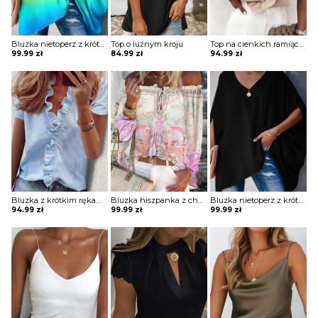
Bluzka nietoperz z krótkim rękawem
Top o luźnym kroju
Top na cienkich ramiączkach z falbanką
99.99
zł
84.99
zł
94.99
zł
Bluzka z krótkim rękawem z falbanką na przodzie
Bluzka hiszpanka z chwostami
Bluzka nietoperz z krótkim rękawem
94.99
zł
99.99
zł
99.99
zł