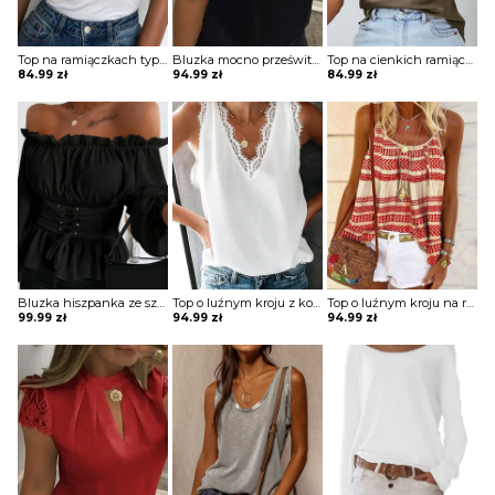
Top na ramiączkach typu spaghetti
Bluzka mocno prześwitująca z krótkimi koronkowymi rękawami z wycięciem na dekolcie
Top na cienkich ramiączkach z dekoltem typu woda
84.99
zł
94.99
zł
84.99
zł
Bluzka hiszpanka ze sznurowanym pasem
Top o luźnym kroju z koronką przy rękawach i dekolcie
Top o luźnym kroju na ramiączkach typu spaghetti
99.99
zł
94.99
zł
94.99
zł