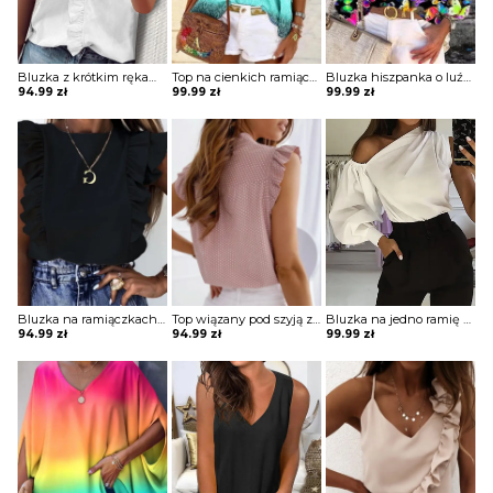
Bluzka z krótkim rękawem z falbanką na przodzie
Top na cienkich ramiączkach o luźnym kroju
Bluzka hiszpanka o luźnym kroju
94.99
zł
99.99
zł
99.99
zł
Bluzka na ramiączkach z falbankami
Top wiązany pod szyją z falbankami przy rękawach
Bluzka na jedno ramię z szerokim rękawem
94.99
zł
94.99
zł
99.99
zł