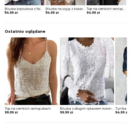
Bluzka koszulowa z falbanką i koronkowymi rękawami
Bluzka na szyję z kokardami na rękawach
Top na cienkich ramiączkach z falbanką
114.99
zł
114.99
zł
94.99
zł
Ostatnio oglądane
Top na cienkich ramiączkach
Bluzka z długim rękawem koronkowa
Tunika a
Original
Current
99.99
zł
99.99
zł
94.99
zł
price
price
was:
is:
184.99 zł.
94.99 zł.