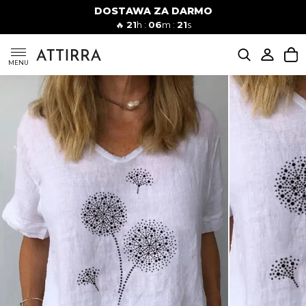
DOSTAWA ZA DARMO
Kobiety
Mężczyźni
🔥
21
h :
06
m :
20
s
SUKIENKI
MENU
KOMPLETY
KOMBINEZONY
DÓŁ DAMSKIE
STROJE KĄPIELOWE
BLUZKI