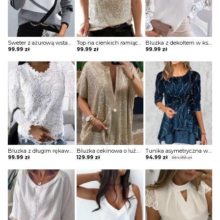
Sweter z ażurową wstawką na biuście
Top na cienkich ramiączkach
Bluzka z dekoltem w kształcie litery V z tiulowymi rękawami na gumkę
99.99
zł
99.99
zł
99.99
zł
Bluzka z długim rękawem koronkowa
Bluzka cekinowa o luźnym kroju z głębokim dekoltem
Tunika asymetryczna warstwowa
Original
Current
99.99
zł
129.99
zł
94.99
zł
184.99
zł
price
price
was:
is:
184.99 zł.
94.99 zł.