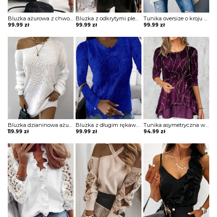
Bluzka ażurowa z chwostami
Bluzka z odkrytymi plecami i koronkowymi wstawkami z tyłu
Tunika oversize o kroju nietoperza
99.99
zł
99.99
zł
99.99
zł
Bluzka dzianinowa ażurowa o luźnym kroju
Bluzka z długim rękawem koronkowa
Tunika asymetryczna warstwowa
119.99
zł
99.99
zł
94.99
zł