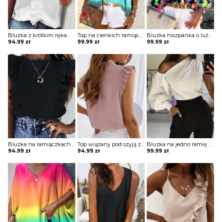
Bluzka z krótkim rękawem z falbanką na przodzie
Top na cienkich ramiączkach o luźnym kroju
Bluzka hiszpanka o luźnym kroju
94.99
zł
99.99
zł
99.99
zł
Bluzka na ramiączkach z falbankami
Top wiązany pod szyją z falbankami przy rękawach
Bluzka na jedno ramię z szerokim rękawem
94.99
zł
94.99
zł
99.99
zł