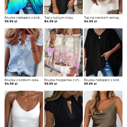
Bluzka nietoperz z krótkim rękawem
Top o luźnym kroju
Top na cienkich ramiączkach z falbanką
99.99
zł
84.99
zł
94.99
zł
Bluzka z krótkim rękawem z falbanką na przodzie
Bluzka hiszpanka z chwostami
Bluzka nietoperz z krótkim rękawem
94.99
zł
99.99
zł
99.99
zł