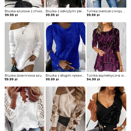
Bluzka ażurowa z chwostami
Bluzka z odkrytymi plecami i koronkowymi wstawkami z tyłu
Tunika oversize o kroju nietoperza
99.99
zł
99.99
zł
99.99
zł
Bluzka dzianinowa ażurowa o luźnym kroju
Bluzka z długim rękawem koronkowa
Tunika asymetryczna warstwowa
119.99
zł
99.99
zł
94.99
zł