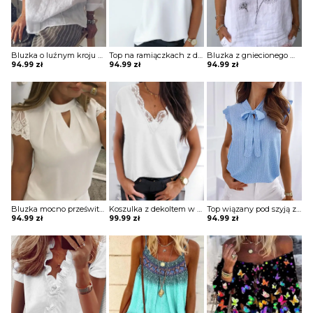
Bluzka o luźnym kroju z kołnierzykiem
Top na ramiączkach z dekoltem w kształcie litery V
Bluzka z gniecionego materiału z nadrukiem
94.99
zł
94.99
zł
94.99
zł
Bluzka mocno prześwitująca z krótkimi koronkowymi rękawami z wycięciem na dekolcie
Koszulka z dekoltem w kształcie litery V z koronką
Top wiązany pod szyją z falbankami przy rękawach
94.99
zł
99.99
zł
94.99
zł