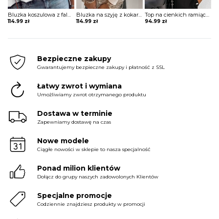
Bluzka koszulowa z falbanką i koronkowymi rękawami
Bluzka na szyję z kokardami na rękawach
Top na cienkich ramiączkach z falbanką
114.99
zł
114.99
zł
94.99
zł
Bezpieczne zakupy
Gwarantujemy bezpieczne zakupy i płatność z SSL
Łatwy zwrot i wymiana
Umożliwiamy zwrot otrzymanego produktu
Dostawa w terminie
Zapewniamy dostawę na czas
Nowe modele
Ciągłe nowości w sklepie to nasza specjalność
Ponad milion klientów
Dołącz do grupy naszych zadowolonych Klientów
Specjalne promocje
Codziennie znajdziesz produkty w promocji