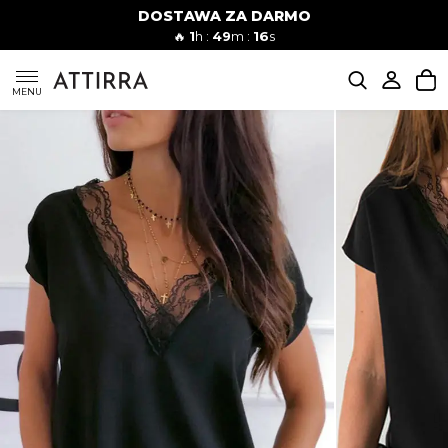
DOSTAWA ZA DARMO
Kobiety
Mężczyźni
🔥
1
h :
49
m :
15
s
SUKIENKI
MENU
KOMPLETY
KOMBINEZONY
DÓŁ DAMSKIE
STROJE KĄPIELOWE
BLUZKI