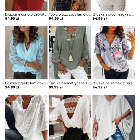
Bluzka mocno prześwitująca z krótkimi koronkowymi rękawami z wycięciem na dekolcie
Top z błyszczącą lamówką
Bluzka z długim rękawem z dekoltem w łódkę
94.99
zł
94.99
zł
94.99
zł
Bluzka z głębokim dekoltem w kształcie litery V z koronkowymi rękawami
Tunika asymetryczna z podwijanymi rękawami
Bluzka na zamek z nadrukiem z podwijanymi rękawami
94.99
zł
99.99
zł
94.99
zł