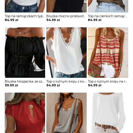
Top na ramiączkach typu spaghetti
Bluzka mocno prześwitująca z krótkimi koronkowymi rękawami z wycięciem na dekolcie
Top na cienkich ramiączkach z dekoltem typu woda
84.99
zł
94.99
zł
84.99
zł
Bluzka hiszpanka ze sznurowanym pasem
Top o luźnym kroju z koronką przy rękawach i dekolcie
Top o luźnym kroju na ramiączkach typu spaghetti
99.99
zł
94.99
zł
94.99
zł