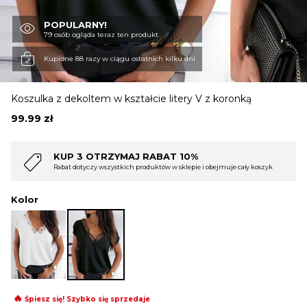
POPULARNY!
OBUWIE
79 osób ogląda teraz ten produkt
Kupione 88 razy w ciągu ostatnich kilku dni
BIELIZNA
Koszulka z dekoltem w kształcie litery V z koronką
99.99
zł
BLUZY
 10%
KUP 4 OTRZYMAJ RABAT 15
 sklepie i obejmuje cały koszyk
Rabat dotyczy wszystkich produktów w sklepi
SWETRY
Kolor
OKRYCIA WIERZCHNIE
🔥
Śpiesz się! Szybko się sprzedaje