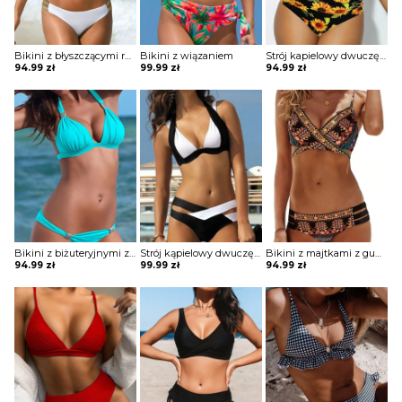
Bikini z błyszczącymi ramiączkami i gumkami przy majtkach
Bikini z wiązaniem
Strój kapielowy dwuczęściowy z topem i drapowanymi majtkami z wysokim stanem
94.99
zł
99.99
zł
94.99
zł
Bikini z biżuteryjnymi zdobieniami
Strój kąpielowy dwuczęściowy z paskami
Bikini z majtkami z gumkami i stanikiem wiązanym pod biustem
94.99
zł
99.99
zł
94.99
zł