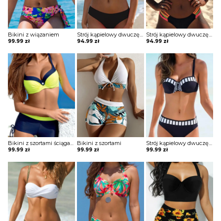
Bikini z wiązaniem
Strój kąpielowy dwuczęściowy o klasycznym kroju
Strój kąpielowy dwuczęściowy z górą bez ramiączek
99.99
zł
94.99
zł
94.99
zł
Bikini z szortami ściąganymi po bokach
Bikini z szortami
Strój kąpielowy dwuczęściowy z wiązaniem na biuście
99.99
zł
99.99
zł
99.99
zł