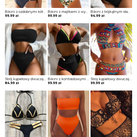
Bikini z ozdobnymi kółkami
Bikini z majtkami z wysokim stanem z falbankami
Bikini z trójkątnym stanikiem
99.99
zł
99.99
zł
94.99
zł
Strój kąpielowy dwuczęściowy z wyciętymi majtkami i bandażowym topem
Bikini z kontrastowymi lamówkami
Stroj kąpielowy dwuczęściowy z wycięciem na biuście
84.99
zł
99.99
zł
99.99
zł