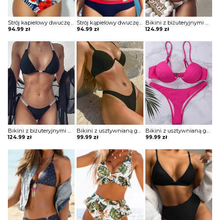
Strój kapielowy dwuczęściowy z topem i drapowanymi majtkami z wysokim stanem
Strój kąpielowy dwuczęściowy sportowy
Bikini z biżuteryjnymi kamieniami
94.99
zł
94.99
zł
124.99
zł
Bikini z biżuteryjnymi kamieniami
Bikini z usztywnianą górą i wyciętym dołem
Bikini z usztywnianą górą i wyciętym dołem
124.99
zł
99.99
zł
99.99
zł