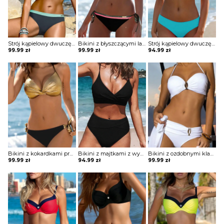
Strój kąpielowy dwuczęściowy z ozdobnym guzikiem
Bikini z błyszczącymi lamówkami
Strój kąpielowy dwuczęściowy o klasycznym kroju
99.99
zł
99.99
zł
94.99
zł
Bikini z kokardkami przy majtkach
Bikini z majtkami z wysokim stanem
Bikini z ozdobnymi klamrami
99.99
zł
94.99
zł
99.99
zł