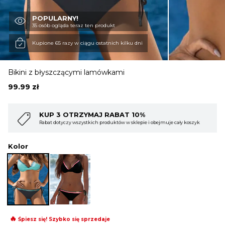
POPULARNY!
OBUWIE
35 osób ogląda teraz ten produkt
Kupione 65 razy w ciągu ostatnich kilku dni
BIELIZNA
Bikini z błyszczącymi lamówkami
99.99
zł
BLUZY
KUP 4 OTRZYMAJ RABAT 15%
ły koszyk
Rabat dotyczy wszystkich produktów w sklepie i obejmuje cały kosz
SWETRY
Kolor
OKRYCIA WIERZCHNIE
🔥
Śpiesz się! Szybko się sprzedaje