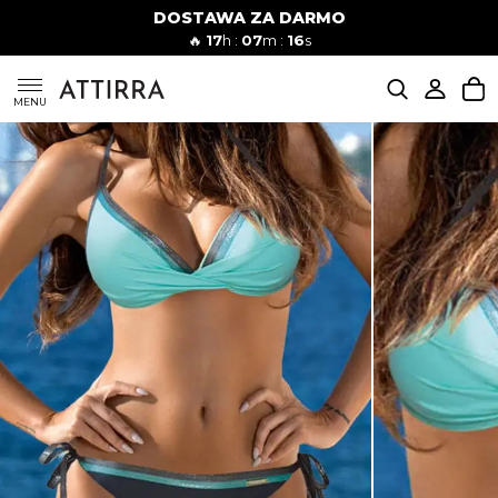
DOSTAWA ZA DARMO
Kobiety
Mężczyźni
🔥
17
h :
07
m :
15
s
SUKIENKI
MENU
KOMPLETY
KOMBINEZONY
DÓŁ DAMSKIE
STROJE KĄPIELOWE
BLUZKI