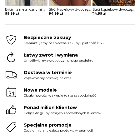
Bikini z metalicznymi wstawkami
Strój kąpielowy dwuczęściowy z bandażową górą
Strój kąpielowy dwuczęściowy koronkowy ze sznurowaniem na biuście
99.99
zł
94.99
zł
114.99
zł
Bezpieczne zakupy
Gwarantujemy bezpieczne zakupy i płatność z SSL
Łatwy zwrot i wymiana
Umożliwiamy zwrot otrzymanego produktu
Dostawa w terminie
Zapewniamy dostawę na czas
Nowe modele
Ciągłe nowości w sklepie to nasza specjalność
Ponad milion klientów
Dołącz do grupy naszych zadowolonych Klientów
Specjalne promocje
Codziennie znajdziesz produkty w promocji