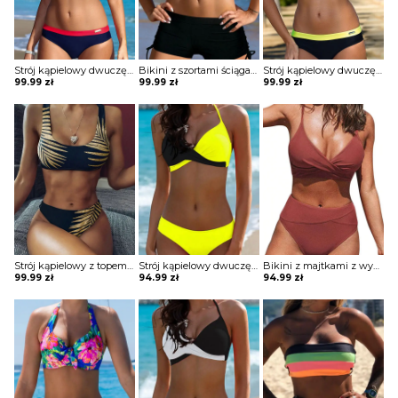
Strój kąpielowy dwuczęściowy z ozdobnym guzikiem
Bikini z szortami ściąganymi po bokach
Strój kąpielowy dwuczęściowy z ozdobnym guzikiem
99.99
zł
99.99
zł
99.99
zł
Strój kąpielowy z topem z nadrukiem
Strój kąpielowy dwuczęściowy o klasycznym kroju
Bikini z majtkami z wysokim stanem
99.99
zł
94.99
zł
94.99
zł