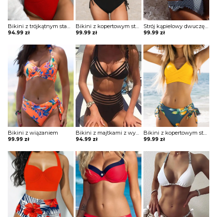
Bikini z trójkątnym stanikiem
Bikini z kopertowym stanikiem sznurowane
Strój kąpielowy dwuczęściowy z falbankami
94.99
zł
99.99
zł
99.99
zł
Bikini z wiązaniem
Bikini z majtkami z wysokim stanem i stanikiem z paskami
Bikini z kopertowym stanikiem sznurowane
99.99
zł
94.99
zł
99.99
zł