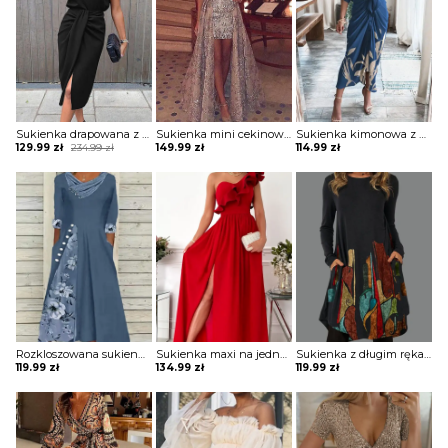
Sukienka drapowana z zamkiem i ozdobnymi paskami na ramionach
Sukienka mini cekinowa z długą spódnicą
Sukienka kimonowa z drapowaniem
Original
Current
129.99
zł
234.99
zł
149.99
zł
114.99
zł
price
price
was:
is:
234.99 zł.
129.99 zł.
Rozkloszowana sukienka z ozdobnymi wstawkami
Sukienka maxi na jedno ramię z falbaną
Sukienka z długim rękawem z kieszeniami
119.99
zł
134.99
zł
119.99
zł