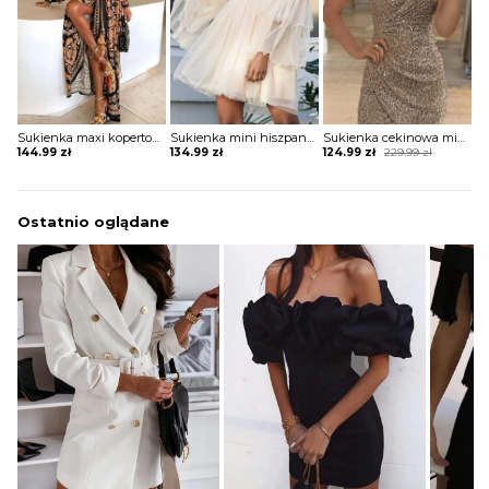
Sukienka maxi kopertowa w stylu boho
Sukienka mini hiszpanka tiulowa z szerokimi rękawami
Sukienka cekinowa mini z krótkim rękawem
Original
Current
144.99
zł
134.99
zł
124.99
zł
229.99
zł
price
price
was:
is:
229.99 zł.
124.99 zł.
Ostatnio oglądane