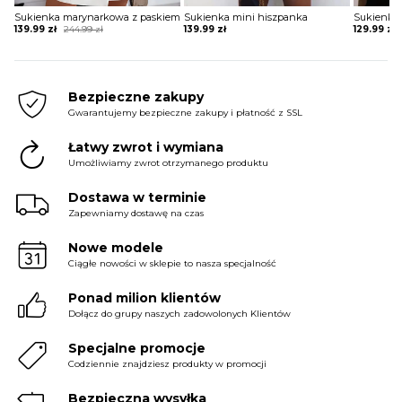
Sukienka marynarkowa z paskiem
Sukienka mini hiszpanka
Original
Current
139.99
zł
244.99
zł
139.99
zł
129.99
zł
price
price
was:
is:
244.99 zł.
139.99 zł.
Bezpieczne zakupy
Gwarantujemy bezpieczne zakupy i płatność z SSL
Łatwy zwrot i wymiana
Umożliwiamy zwrot otrzymanego produktu
Dostawa w terminie
Zapewniamy dostawę na czas
Nowe modele
Ciągłe nowości w sklepie to nasza specjalność
Ponad milion klientów
Dołącz do grupy naszych zadowolonych Klientów
Specjalne promocje
Codziennie znajdziesz produkty w promocji
Bezpieczna wysyłka