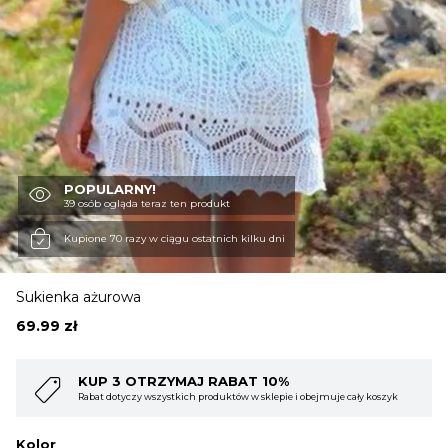
OBUWIE
BIELIZNA
BLUZY
POPULARNY!
39 osób ogląda teraz ten produkt
Kupione 70 razy w ciągu ostatnich kilku dni
SWETRY
Sukienka ażurowa
OKRYCIA WIERZCHNIE
69.99
zł
KUP 4 OTRZYMAJ RABAT 15%
muje cały koszyk
Rabat dotyczy wszystkich produktów w sklepie i obejmuje ca
Kolor