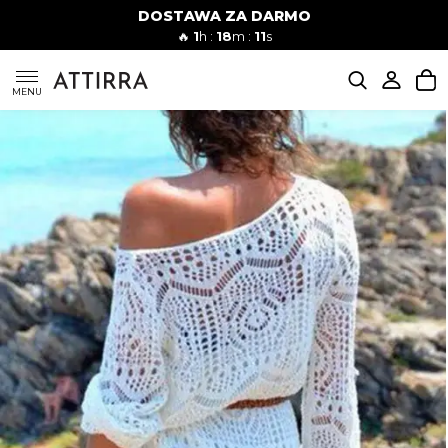
DOSTAWA ZA DARMO
Kobiety
Mężczyźni
🔥
1
h :
18
m :
10
s
SUKIENKI
MENU
KOMPLETY
KOMBINEZONY
DÓŁ DAMSKIE
STROJE KĄPIELOWE
BLUZKI