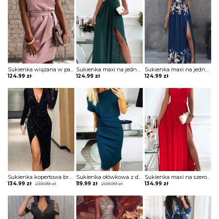
Sukienka wiązana w pasie z krótkimi koronkowymi rękawami
Sukienka maxi na jedno ramię z drapowaniem
Sukienka maxi na jedno ramię z zabudowanym dekoltem
124.99
zł
124.99
zł
124.99
zł
Sukienka kopertowa brokatowa z drapowaniem
Sukienka ołówkowa z drapowaniem i dekoltem w łódkę
Sukienka maxi na szerokich ramiączkach z kopertową górą i rozporkiem
Original
Current
Original
Current
134.99
zł
239.99
zł
119.99
zł
209.99
zł
134.99
zł
price
price
price
price
was:
is:
was:
is:
239.99 zł.
134.99 zł.
209.99 zł.
119.99 zł.