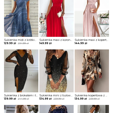
Sukienka midi z krótkim rękawem ze zwiewnego materiału
Sukienka maxi z koronkowymi ramiączkami
Sukienka maxi z kopertową górą z falbankami
Original
Current
129.99
zł
234.99
zł
149.99
zł
144.99
zł
price
price
was:
is:
234.99 zł.
129.99 zł.
Sukienka z brokatem i transparentnymi rękawami
Sukienka mini z tiulowymi rękawami
Sukienka kopertowa z drapowaniem
Original
Current
Original
Current
Original
Current
139.99
zł
244.99
zł
134.99
zł
239.99
zł
134.99
zł
239.99
zł
price
price
price
price
price
price
was:
is:
was:
is:
was:
is:
244.99 zł.
139.99 zł.
239.99 zł.
134.99 zł.
239.99 zł.
134.99 zł.