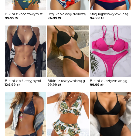
Bikini z kopertowym stanikiem sznurowane
Strój kapielowy dwuczęściowy z topem i drapowanymi majtkami z wysokim stanem
Strój kąpielowy dwuczęściowy sportowy
99.99
zł
94.99
zł
94.99
zł
Bikini z biżuteryjnymi kamieniami
Bikini z usztywnianą górą i wyciętym dołem
Bikini z usztywnianą górą i wyciętym dołem
124.99
zł
99.99
zł
99.99
zł