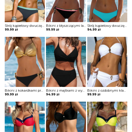
Strój kąpielowy dwuczęściowy z ozdobnym guzikiem
Bikini z błyszczącymi lamówkami
Strój kąpielowy dwuczęściowy o klasycznym kroju
99.99
zł
99.99
zł
94.99
zł
Bikini z kokardkami przy majtkach
Bikini z majtkami z wysokim stanem
Bikini z ozdobnymi klamrami
99.99
zł
94.99
zł
99.99
zł