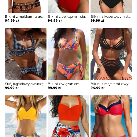
Bikini z majtkami z gumkami i stanikiem wiązanym pod biustem
Bikini z trójkątnym stanikiem
Bikini z kopertowym stanikiem sznurowane
94.99
zł
94.99
zł
99.99
zł
Strój kąpielowy dwuczęściowy z falbankami
Bikini z wiązaniem
Bikini z majtkami z wysokim stanem i stanikiem z paskami
99.99
zł
99.99
zł
94.99
zł