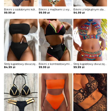
Bikini z ozdobnymi kółkami
Bikini z majtkami z wysokim stanem z falbankami
Bikini z trójkątnym stanikiem
99.99
zł
99.99
zł
94.99
zł
Strój kąpielowy dwuczęściowy z wyciętymi majtkami i bandażowym topem
Bikini z kontrastowymi lamówkami
Stroj kąpielowy dwuczęściowy z wycięciem na biuście
84.99
zł
99.99
zł
99.99
zł