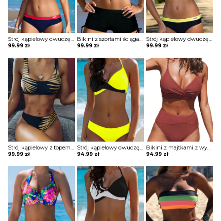
Strój kąpielowy dwuczęściowy z ozdobnym guzikiem
Bikini z szortami ściąganymi po bokach
Strój kąpielowy dwuczęściowy z ozdobnym guzikiem
99.99
zł
99.99
zł
99.99
zł
Strój kąpielowy z topem z nadrukiem
Strój kąpielowy dwuczęściowy o klasycznym kroju
Bikini z majtkami z wysokim stanem
99.99
zł
94.99
zł
94.99
zł