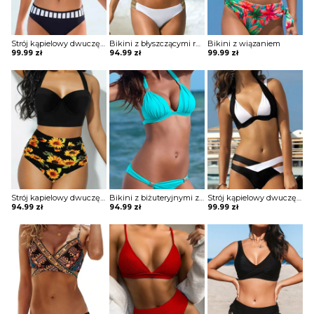
Strój kąpielowy dwuczęściowy z wiązaniem na biuście
Bikini z błyszczącymi ramiączkami i gumkami przy majtkach
Bikini z wiązaniem
99.99
zł
94.99
zł
99.99
zł
Strój kapielowy dwuczęściowy z topem i drapowanymi majtkami z wysokim stanem
Bikini z biżuteryjnymi zdobieniami
Strój kąpielowy dwuczęściowy z paskami
94.99
zł
94.99
zł
99.99
zł