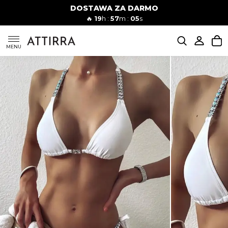
DOSTAWA ZA DARMO
Kobiety
Mężczyźni
🔥
19
h :
57
m :
04
s
SUKIENKI
MENU
KOMPLETY
KOMBINEZONY
DÓŁ DAMSKIE
STROJE KĄPIELOWE
BLUZKI