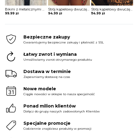
Bikini z metalicznymi wstawkami
Strój kąpielowy dwuczęściowy z bandażową górą
Strój kąpielowy dwuczęściowy koronkowy ze sznurowaniem na biuście
99.99
zł
94.99
zł
114.99
zł
Bezpieczne zakupy
Gwarantujemy bezpieczne zakupy i płatność z SSL
Łatwy zwrot i wymiana
Umożliwiamy zwrot otrzymanego produktu
Dostawa w terminie
Zapewniamy dostawę na czas
Nowe modele
Ciągłe nowości w sklepie to nasza specjalność
Ponad milion klientów
Dołącz do grupy naszych zadowolonych Klientów
Specjalne promocje
Codziennie znajdziesz produkty w promocji