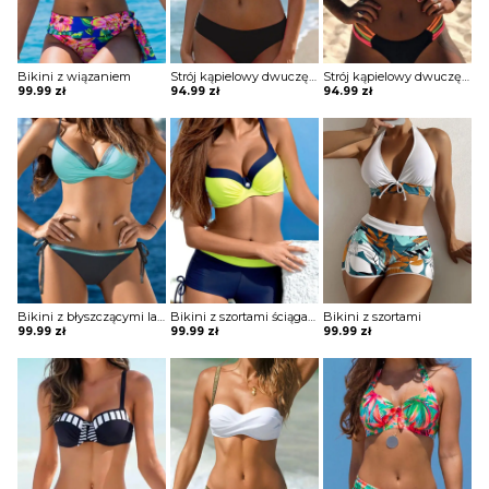
Bikini z wiązaniem
Strój kąpielowy dwuczęściowy o klasycznym kroju
Strój kąpielowy dwuczęściowy z górą bez ramiączek
99.99
zł
94.99
zł
94.99
zł
Bikini z błyszczącymi lamówkami
Bikini z szortami ściąganymi po bokach
Bikini z szortami
99.99
zł
99.99
zł
99.99
zł