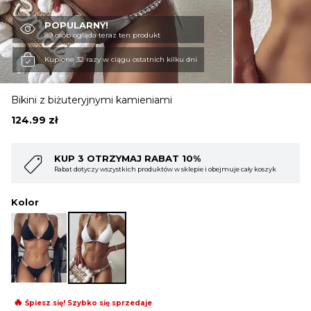
POPULARNY!
OBUWIE
89 osób ogląda teraz ten produkt
Kupione 32 razy w ciągu ostatnich kilku dni
BIELIZNA
Bikini z biżuteryjnymi kamieniami
124.99
zł
BLUZY
KUP 4 OTRZYMAJ RABAT 15%
ejmuje cały koszyk
Rabat dotyczy wszystkich produktów w sklepie i obejmuje 
SWETRY
Kolor
OKRYCIA WIERZCHNIE
🔥
Śpiesz się! Szybko się sprzedaje