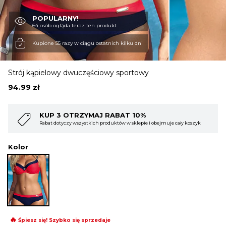
POPULARNY!
OBUWIE
64 osób ogląda teraz ten produkt
Kupione 55 razy w ciągu ostatnich kilku dni
BIELIZNA
Strój kąpielowy dwuczęściowy sportowy
94.99
zł
BLUZY
KUP 4 OTRZYMAJ RABAT 15%
muje cały koszyk
Rabat dotyczy wszystkich produktów w sklepie i obejmuje ca
SWETRY
Kolor
OKRYCIA WIERZCHNIE
🔥
Śpiesz się! Szybko się sprzedaje