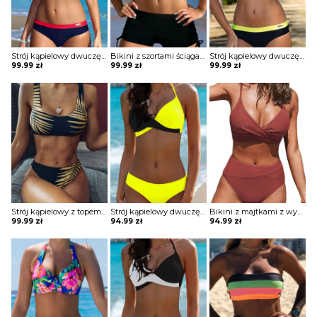
Strój kąpielowy dwuczęściowy z ozdobnym guzikiem
Bikini z szortami ściąganymi po bokach
Strój kąpielowy dwuczęściowy z ozdobnym guzikiem
99.99
zł
99.99
zł
99.99
zł
Strój kąpielowy z topem z nadrukiem
Strój kąpielowy dwuczęściowy o klasycznym kroju
Bikini z majtkami z wysokim stanem
99.99
zł
94.99
zł
94.99
zł