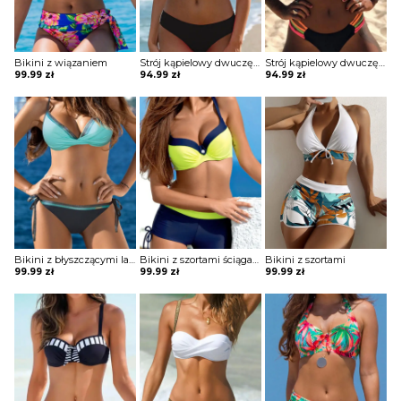
Bikini z wiązaniem
Strój kąpielowy dwuczęściowy o klasycznym kroju
Strój kąpielowy dwuczęściowy z górą bez ramiączek
99.99
zł
94.99
zł
94.99
zł
Bikini z błyszczącymi lamówkami
Bikini z szortami ściąganymi po bokach
Bikini z szortami
99.99
zł
99.99
zł
99.99
zł