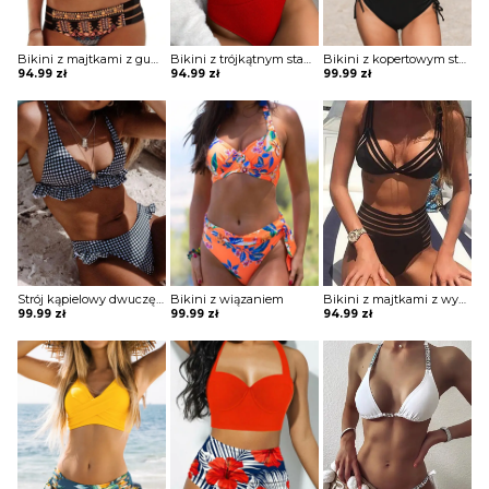
Bikini z majtkami z gumkami i stanikiem wiązanym pod biustem
Bikini z trójkątnym stanikiem
Bikini z kopertowym stanikiem sznurowane
94.99
zł
94.99
zł
99.99
zł
Strój kąpielowy dwuczęściowy z falbankami
Bikini z wiązaniem
Bikini z majtkami z wysokim stanem i stanikiem z paskami
99.99
zł
99.99
zł
94.99
zł