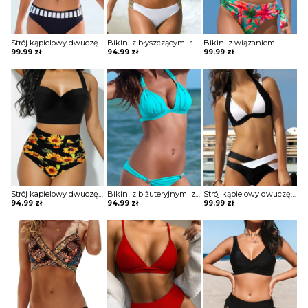
Strój kąpielowy dwuczęściowy z wiązaniem na biuście
Bikini z błyszczącymi ramiączkami i gumkami przy majtkach
Bikini z wiązaniem
99.99
zł
94.99
zł
99.99
zł
Strój kapielowy dwuczęściowy z topem i drapowanymi majtkami z wysokim stanem
Bikini z biżuteryjnymi zdobieniami
Strój kąpielowy dwuczęściowy z paskami
94.99
zł
94.99
zł
99.99
zł