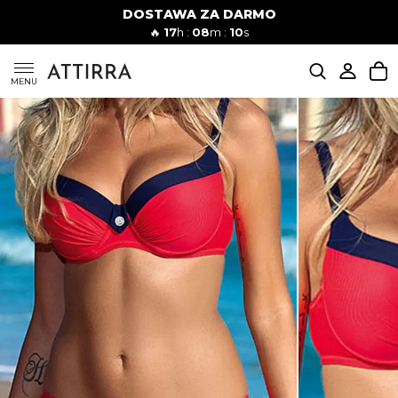
DOSTAWA ZA DARMO
Kobiety
Mężczyźni
🔥
17
h :
08
m :
09
s
SUKIENKI
MENU
KOMPLETY
KOMBINEZONY
DÓŁ DAMSKIE
STROJE KĄPIELOWE
BLUZKI