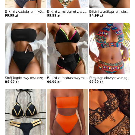
Bikini z ozdobnymi kółkami
Bikini z majtkami z wysokim stanem z falbankami
Bikini z trójkątnym stanikiem
99.99
zł
99.99
zł
94.99
zł
Strój kąpielowy dwuczęściowy z wyciętymi majtkami i bandażowym topem
Bikini z kontrastowymi lamówkami
Stroj kąpielowy dwuczęściowy z wycięciem na biuście
84.99
zł
99.99
zł
99.99
zł