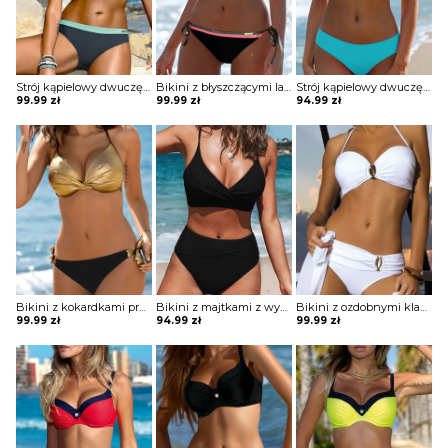
Strój kąpielowy dwuczęściowy z ozdobnym guzikiem
Bikini z błyszczącymi lamówkami
Strój kąpielowy dwuczęściowy o klasycznym kroju
99.99
zł
99.99
zł
94.99
zł
Bikini z kokardkami przy majtkach
Bikini z majtkami z wysokim stanem
Bikini z ozdobnymi klamrami
99.99
zł
94.99
zł
99.99
zł