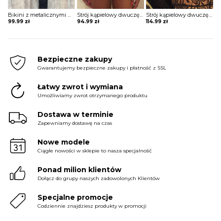
Bikini z metalicznymi wstawkami
Strój kąpielowy dwuczęściowy z bandażową górą
Strój kąpielowy dwuczęściowy koronkowy ze sznurowaniem na biuście
99.99
zł
94.99
zł
114.99
zł
Bezpieczne zakupy
Gwarantujemy bezpieczne zakupy i płatność z SSL
Łatwy zwrot i wymiana
Umożliwiamy zwrot otrzymanego produktu
Dostawa w terminie
Zapewniamy dostawę na czas
Nowe modele
Ciągłe nowości w sklepie to nasza specjalność
Ponad milion klientów
Dołącz do grupy naszych zadowolonych Klientów
Specjalne promocje
Codziennie znajdziesz produkty w promocji