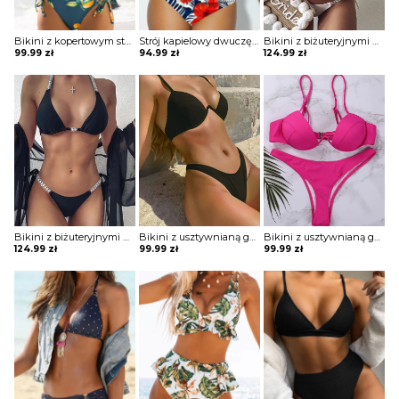
Bikini z kopertowym stanikiem sznurowane
Strój kapielowy dwuczęściowy z topem i drapowanymi majtkami z wysokim stanem
Bikini z biżuteryjnymi kamieniami
99.99
zł
94.99
zł
124.99
zł
Bikini z biżuteryjnymi kamieniami
Bikini z usztywnianą górą i wyciętym dołem
Bikini z usztywnianą górą i wyciętym dołem
124.99
zł
99.99
zł
99.99
zł