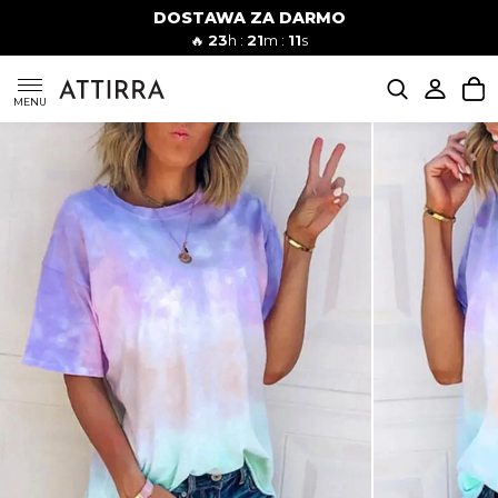
DOSTAWA ZA DARMO
Kobiety
Mężczyźni
🔥
23
h :
21
m :
11
s
SUKIENKI
MENU
KOMPLETY
KOMBINEZONY
DÓŁ DAMSKIE
STROJE KĄPIELOWE
BLUZKI