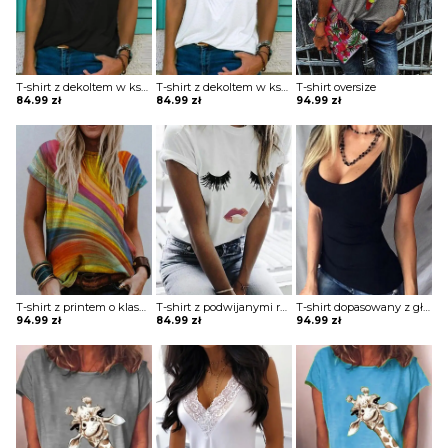
T-shirt z dekoltem w kształcie litery V
T-shirt z dekoltem w kształcie litery V
T-shirt oversize
84.99
zł
84.99
zł
94.99
zł
T-shirt z printem o klasycznym kroju
T-shirt z podwijanymi rękawami z nadrukiem
T-shirt dopasowany z głębokim dekoltem
94.99
zł
84.99
zł
94.99
zł