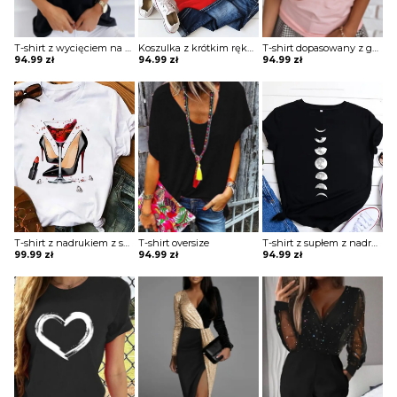
T-shirt z wycięciem na ramieniu z napisem
Koszulka z krótkim rękawem z obrazkiem
T-shirt dopasowany z guzikami
94.99
zł
94.99
zł
94.99
zł
T-shirt z nadrukiem z supłem
T-shirt oversize
T-shirt z supłem z nadrukiem
99.99
zł
94.99
zł
94.99
zł