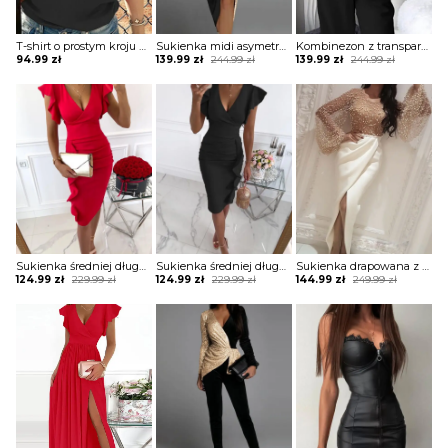
T-shirt o prostym kroju z nadrukiem
Sukienka midi asymetryczna dwukolorowa
Kombinezon z transparentną górą z brokatem
Original
Current
Original
Current
94.99
zł
139.99
zł
244.99
zł
139.99
zł
244.99
zł
price
price
price
price
was:
is:
was:
is:
244.99 zł.
139.99 zł.
244.99 zł.
139.99 zł.
Sukienka średniej długości z falbanami
Sukienka średniej długości z falbanami
Sukienka drapowana z transparentną górą zdobioną perełkami
Original
Current
Original
Current
Original
Current
124.99
zł
229.99
zł
124.99
zł
229.99
zł
144.99
zł
249.99
zł
price
price
price
price
price
price
was:
is:
was:
is:
was:
is:
229.99 zł.
124.99 zł.
229.99 zł.
124.99 zł.
249.99 zł.
144.99 zł.