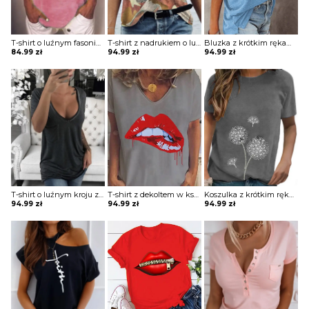
T-shirt o luźnym fasonie z nadrukiem
T-shirt z nadrukiem o luźnym kroju z dekoltem w kształcie litery V
Bluzka z krótkim rękawem o długim luźnym kroju z odkrytym ramieniem
84.99
zł
94.99
zł
94.99
zł
T-shirt o luźnym kroju z dużym dekoltem
T-shirt z dekoltem w kształcie litery V z nadrukiem
Koszulka z krótkim rękawem o prostym kroju z nadrukiem
94.99
zł
94.99
zł
94.99
zł