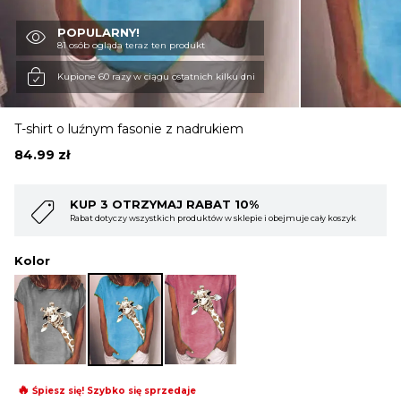
POPULARNY!
OBUWIE
81 osób ogląda teraz ten produkt
Kupione 60 razy w ciągu ostatnich kilku dni
BIELIZNA
T-shirt o luźnym fasonie z nadrukiem
84.99
zł
BLUZY
10%
KUP 4 OTRZYMAJ RABAT 15%
lepie i obejmuje cały koszyk
Rabat dotyczy wszystkich produktów w sklepie i
SWETRY
Kolor
OKRYCIA WIERZCHNIE
🔥
Śpiesz się! Szybko się sprzedaje