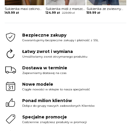
Sukienka maxi cekinowa z kwadratowym dekoltem
Sukienka midi z marszczeniem na brzuchu i falbaną
Sukienka ze zwiewnym dołem i koronkową górą
Original
Current
149.99
zł
124.99
zł
229.99
zł
159.99
zł
price
price
was:
is:
229.99 zł.
124.99 zł.
Bezpieczne zakupy
Gwarantujemy bezpieczne zakupy i płatność z SSL
Łatwy zwrot i wymiana
Umożliwiamy zwrot otrzymanego produktu
Dostawa w terminie
Zapewniamy dostawę na czas
Nowe modele
Ciągłe nowości w sklepie to nasza specjalność
Ponad milion klientów
Dołącz do grupy naszych zadowolonych Klientów
Specjalne promocje
Codziennie znajdziesz produkty w promocji