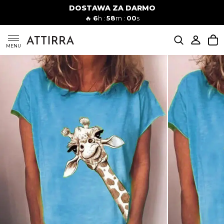
DOSTAWA ZA DARMO
Kobiety
Mężczyźni
🔥
6
h :
57
m :
59
s
SUKIENKI
MENU
KOMPLETY
KOMBINEZONY
DÓŁ DAMSKIE
STROJE KĄPIELOWE
BLUZKI