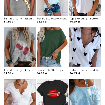
T-shirt o luźnym fasonie z nadrukiem
T-shirt z surowo wykończonym dołem
Top z koronką na dekolcie
84.99
zł
94.99
zł
94.99
zł
T-shirt o luźnym kroju z printem
Bluzka z krótkim rękawem o długim luźnym kroju z odkrytym ramieniem
T-shirt z printem z dekoltem w kształcie litery V
94.99
zł
94.99
zł
94.99
zł