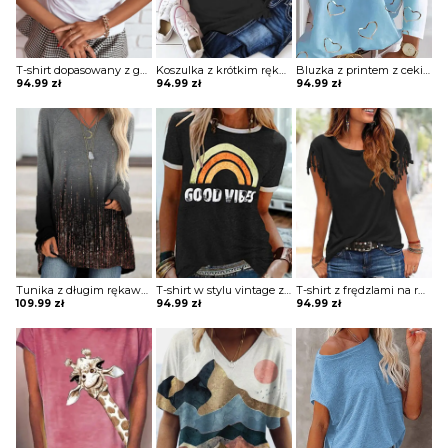
T-shirt dopasowany z guzikami
Koszulka z krótkim rękawem z obrazkiem
Bluzka z printem z cekinowym ramiączkiem
94.99
zł
94.99
zł
94.99
zł
Tunika z długim rękawem z nadrukiem
T-shirt w stylu vintage z nadrukiem
T-shirt z frędzlami na rękawach
109.99
zł
94.99
zł
94.99
zł