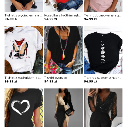
T-shirt z wycięciem na ramieniu z napisem
Koszulka z krótkim rękawem z obrazkiem
T-shirt dopasowany z guzikami
94.99
zł
94.99
zł
94.99
zł
T-shirt z nadrukiem z supłem
T-shirt oversize
T-shirt z supłem z nadrukiem
99.99
zł
94.99
zł
94.99
zł