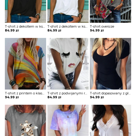
T-shirt z dekoltem w kształcie litery V
T-shirt z dekoltem w kształcie litery V
T-shirt oversize
84.99
zł
84.99
zł
94.99
zł
T-shirt z printem o klasycznym kroju
T-shirt z podwijanymi rękawami z nadrukiem
T-shirt dopasowany z głębokim dekoltem
94.99
zł
84.99
zł
94.99
zł