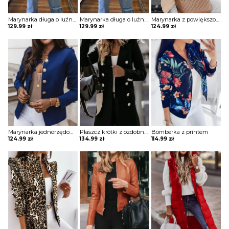
Marynarka długa o luźnym kroju z kieszeniami
Marynarka długa o luźnym kroju z kieszeniami
Marynarka z powiększonymi ramionami z ozdobnymi guzikami
129.99
zł
129.99
zł
124.99
zł
Marynarka jednorzędowa z ozdobnymi guzikami
Płaszcz krótki z ozdobnymi guzikami
Bomberka z printem
124.99
zł
134.99
zł
114.99
zł