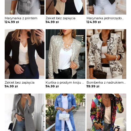
Marynarka z printem
Żakiet bez zapięcia
Marynarka jednorzędowa z ozdobnymi guzikami
124.99
zł
114.99
zł
124.99
zł
Żakiet bez zapięcia
Kurtka o prostym kroju z cekinami
Bomberka z nadrukiem na zamek
114.99
zł
114.99
zł
119.99
zł