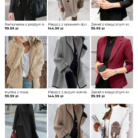
Ramoneska o prostym kroju
Płaszcz z rękawem do łokcia
Żakiet o klasycznym kroju z przeszyciami
119.99
zł
144.99
zł
119.99
zł
Kurtka z misia
Płaszcz z dużym kołnierzem i ozdobną lamówką
Żakiet o klasycznym kroju z przeszyciami
119.99
zł
144.99
zł
119.99
zł