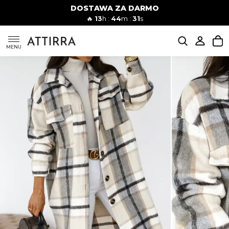
DOSTAWA ZA DARMO
Kobiety
Mężczyźni
🔥
13
h :
44
m :
30
s
SUKIENKI
MENU
KOMPLETY
KOMBINEZONY
DÓŁ DAMSKIE
STROJE KĄPIELOWE
BLUZKI