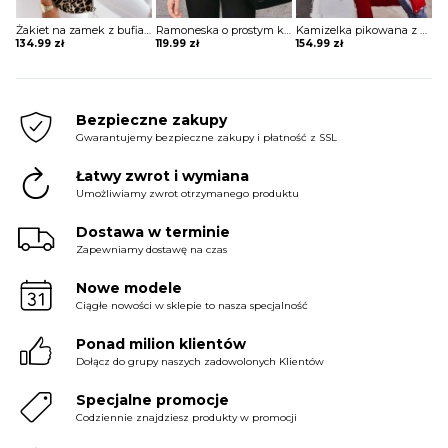
Żakiet na zamek z bufiastymi rękawami i stójką
Ramoneska o prostym kroju
Kamizelka pikowana z kapturem długa
134.99
zł
119.99
zł
154.99
zł
Bezpieczne zakupy
Gwarantujemy bezpieczne zakupy i płatność z SSL
Łatwy zwrot i wymiana
Umożliwiamy zwrot otrzymanego produktu
Dostawa w terminie
Zapewniamy dostawę na czas
Nowe modele
Ciągłe nowości w sklepie to nasza specjalność
Ponad milion klientów
Dołącz do grupy naszych zadowolonych Klientów
Specjalne promocje
Codziennie znajdziesz produkty w promocji