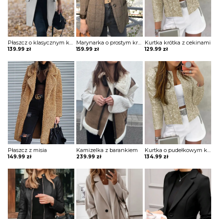
Płaszcz o klasycznym kroju
Marynarka o prostym kroju zapinana na jeden guzik
Kurtka krótka z cekinami
139.99
zł
159.99
zł
129.99
zł
Płaszcz z misia
Kamizelka z barankiem
Kurtka o pudełkowym kroju z cekinami
149.99
zł
239.99
zł
134.99
zł