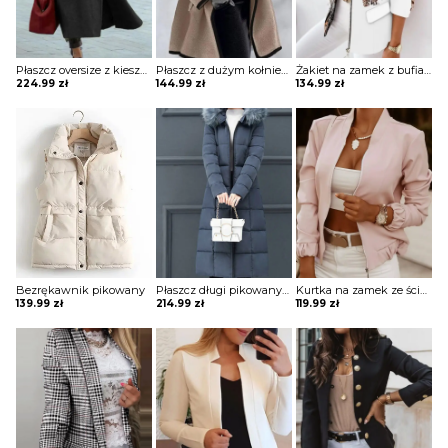
Płaszcz oversize z kieszeniami
Płaszcz z dużym kołnierzem i ozdobną lamówką
Żakiet na zamek z bufiastymi rękawami i stójką
224.99
zł
144.99
zł
134.99
zł
Bezrękawnik pikowany
Płaszcz długi pikowany z futrzanym wykończeniem
Kurtka na zamek ze ściągaczami
139.99
zł
214.99
zł
119.99
zł