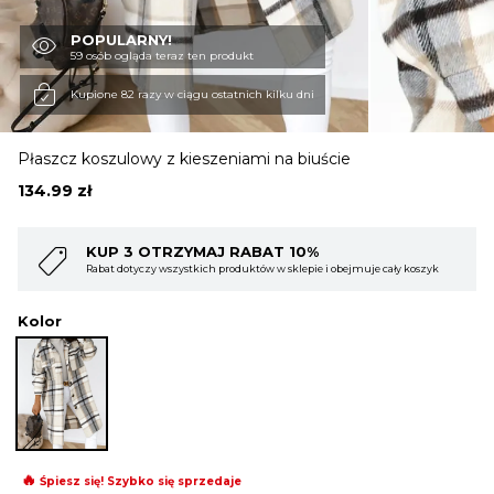
POPULARNY!
OBUWIE
59 osób ogląda teraz ten produkt
Kupione 82 razy w ciągu ostatnich kilku dni
BIELIZNA
Płaszcz koszulowy z kieszeniami na biuście
134.99
zł
BLUZY
 10%
KUP 4 OTRZYMAJ RABAT 15
 sklepie i obejmuje cały koszyk
Rabat dotyczy wszystkich produktów w sklepi
SWETRY
Kolor
OKRYCIA WIERZCHNIE
🔥
Śpiesz się! Szybko się sprzedaje