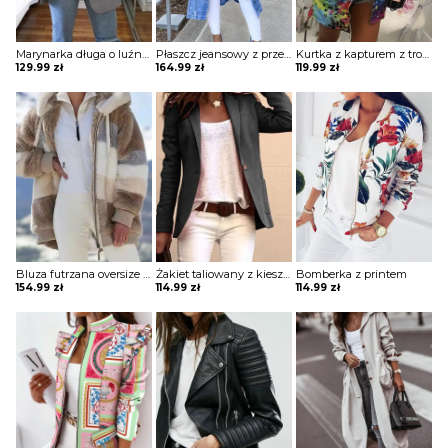
Marynarka długa o luźnym kroju z kieszeniami
Płaszcz jeansowy z przetarciami
Kurtka z kapturem z troczkami
129.99
zł
164.99
zł
119.99
zł
Bluza futrzana oversize z kapturem
Żakiet taliowany z kieszeniami
Bomberka z printem
154.99
zł
114.99
zł
114.99
zł