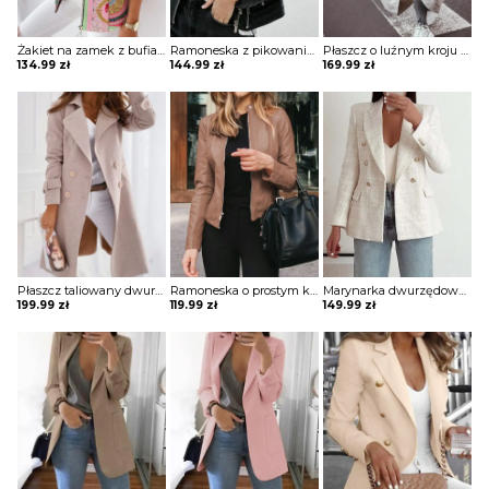
Żakiet na zamek z bufiastymi rękawami i stójką
Ramoneska z pikowaniem i zamkami
Płaszcz o luźnym kroju z dużymi kieszeniami bez kaptura
134.99
zł
144.99
zł
169.99
zł
Płaszcz taliowany dwurzędowy
Ramoneska o prostym kroju
Marynarka dwurzędowa z ozdobnymi guzikami
199.99
zł
119.99
zł
149.99
zł