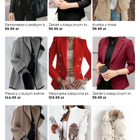
Ramoneska o prostym kroju
Żakiet o klasycznym kroju z przeszyciami
Kurtka z misia
119.99
zł
119.99
zł
119.99
zł
Płaszcz z dużym kołnierzem i ozdobną lamówką
Marynarka klasyczna prosta dwurzędowa
Żakiet o klasycznym kroju z przeszyciami
144.99
zł
109.99
zł
119.99
zł