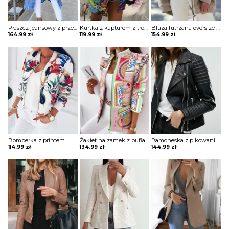
Płaszcz jeansowy z przetarciami
Kurtka z kapturem z troczkami
Bluza futrzana oversize z kapturem
164.99
zł
119.99
zł
154.99
zł
Bomberka z printem
Żakiet na zamek z bufiastymi rękawami i stójką
Ramoneska z pikowaniem i zamkami
114.99
zł
134.99
zł
144.99
zł