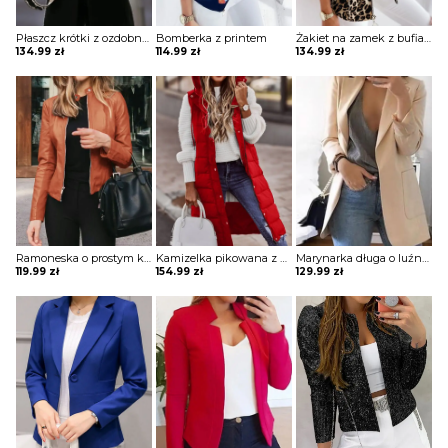
Płaszcz krótki z ozdobnymi guzikami
Bomberka z printem
Żakiet na zamek z bufiastymi rękawami i stójką
134.99
zł
114.99
zł
134.99
zł
Ramoneska o prostym kroju
Kamizelka pikowana z kapturem długa
Marynarka długa o luźnym kroju z kieszeniami
119.99
zł
154.99
zł
129.99
zł