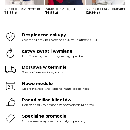
Żakiet o klasycznym kroju z przeszyciami
Żakiet bez zapięcia
Kurtka krótka z cekinami
119.99
zł
114.99
zł
129.99
zł
Bezpieczne zakupy
Gwarantujemy bezpieczne zakupy i płatność z SSL
Łatwy zwrot i wymiana
Umożliwiamy zwrot otrzymanego produktu
Dostawa w terminie
Zapewniamy dostawę na czas
Nowe modele
Ciągłe nowości w sklepie to nasza specjalność
Ponad milion klientów
Dołącz do grupy naszych zadowolonych Klientów
Specjalne promocje
Codziennie znajdziesz produkty w promocji