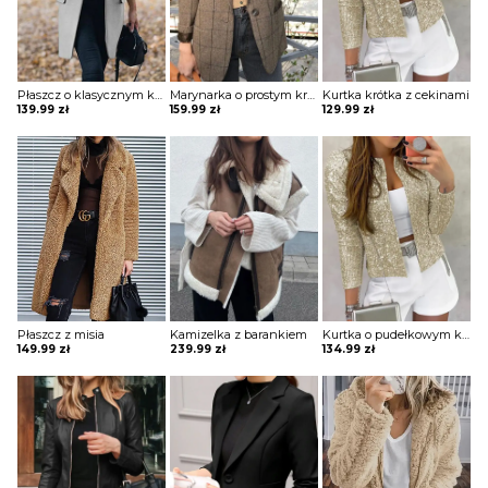
Płaszcz o klasycznym kroju
Marynarka o prostym kroju zapinana na jeden guzik
Kurtka krótka z cekinami
139.99
zł
159.99
zł
129.99
zł
Płaszcz z misia
Kamizelka z barankiem
Kurtka o pudełkowym kroju z cekinami
149.99
zł
239.99
zł
134.99
zł