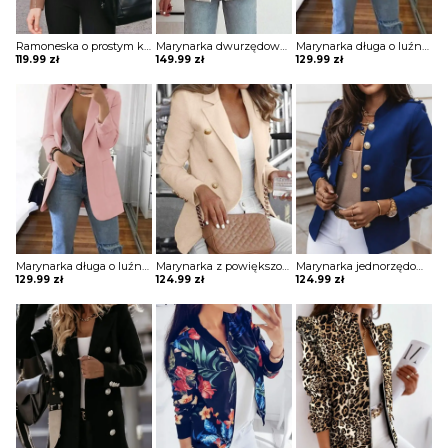
Ramoneska o prostym kroju
Marynarka dwurzędowa z ozdobnymi guzikami
Marynarka długa o luźnym kroju z kieszeniami
119.99
zł
149.99
zł
129.99
zł
Marynarka długa o luźnym kroju z kieszeniami
Marynarka z powiększonymi ramionami z ozdobnymi guzikami
Marynarka jednorzędowa z ozdobnymi guzikami
129.99
zł
124.99
zł
124.99
zł