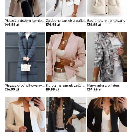
Płaszcz z dużym kołnierzem i ozdobną lamówką
Żakiet na zamek z bufiastymi rękawami i stójką
Bezrękawnik pikowany
144.99
zł
134.99
zł
139.99
zł
Płaszcz długi pikowany z futrzanym wykończeniem
Kurtka na zamek ze ściągaczami
Marynarka z printem
214.99
zł
119.99
zł
124.99
zł