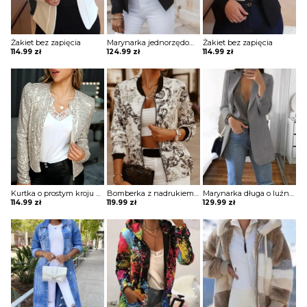
Żakiet bez zapięcia
Marynarka jednorzędowa z ozdobnymi guzikami
Żakiet bez zapięcia
114.99
zł
124.99
zł
114.99
zł
Kurtka o prostym kroju z cekinami
Bomberka z nadrukiem na zamek
Marynarka długa o luźnym kroju z kieszeniami
114.99
zł
119.99
zł
129.99
zł