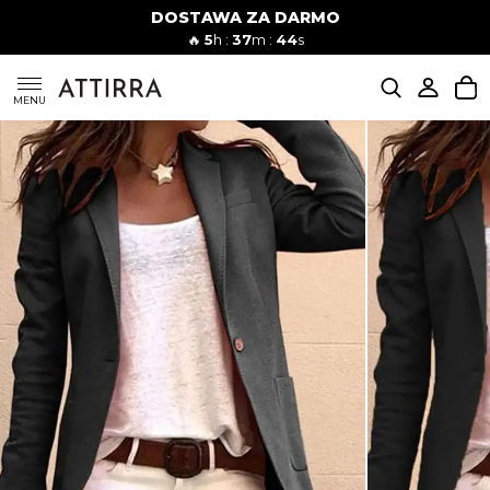
DOSTAWA ZA DARMO
Kobiety
Mężczyźni
🔥
5
h :
37
m :
42
s
SUKIENKI
MENU
KOMPLETY
KOMBINEZONY
DÓŁ DAMSKIE
STROJE KĄPIELOWE
BLUZKI