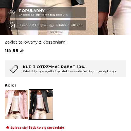
POPULARNY!
OBUWIE
67 osób ogląda teraz ten produkt
Kupione 89 razy w ciągu ostatnich kilku dni
BIELIZNA
Żakiet taliowany z kieszeniami
114.99
zł
BLUZY
10%
KUP 4 OTRZYMAJ RABAT 15%
lepie i obejmuje cały koszyk
Rabat dotyczy wszystkich produktów w sklepie i
SWETRY
Kolor
OKRYCIA WIERZCHNIE
🔥
Śpiesz się! Szybko się sprzedaje