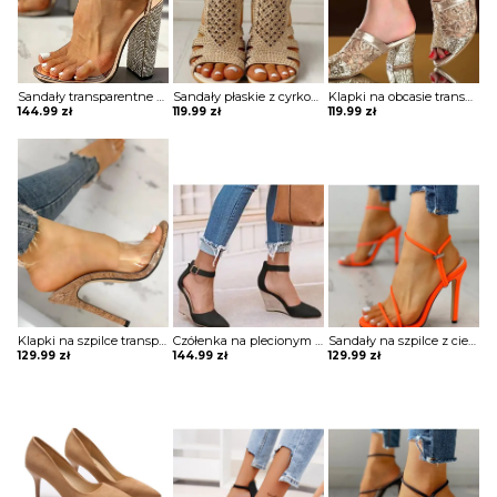
Sandały transparentne na słupku wysadzanym cyrkoniami
Sandały płaskie z cyrkoniami
Klapki na obcasie transparentne z brokatem
144.99
zł
119.99
zł
119.99
zł
Klapki na szpilce transparentne
Czółenka na plecionym koturnie
Sandały na szpilce z cienkich pasków
129.99
zł
144.99
zł
129.99
zł