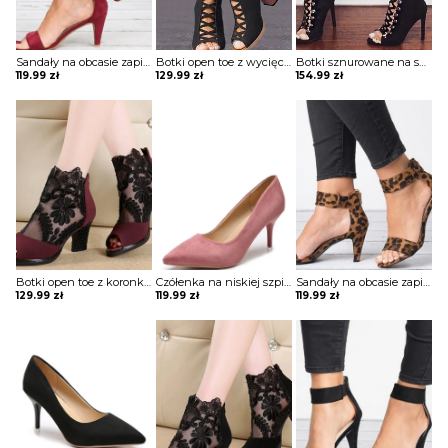
Sandały na obcasie zapinane wokół kostki
Botki open toe z wycięciami i paskami na przodzie
Botki sznurowane na szpilce
119.99
zł
129.99
zł
154.99
zł
Botki open toe z koronkowymi wstawkami
Czółenka na niskiej szpilce
Sandały na obcasie zapinane wokół kostki
129.99
zł
119.99
zł
119.99
zł