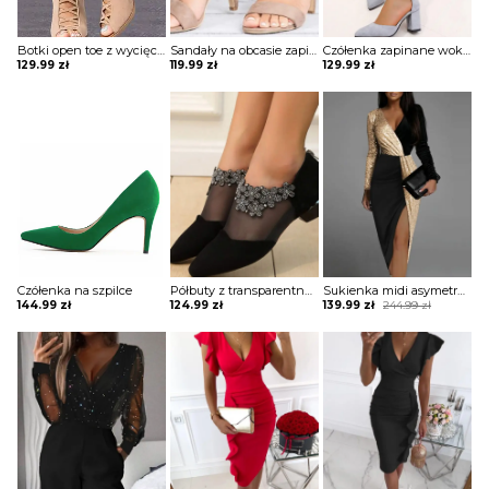
Botki open toe z wycięciami i paskami na przodzie
Sandały na obcasie zapinane wokół kostki
Czółenka zapinane wokół kostki z perełkami
129.99
zł
119.99
zł
129.99
zł
Czółenka na szpilce
Półbuty z transparentnymi wstawkami i cyrkoniowymi kwiatami
Sukienka midi asymetryczna dwukolorowa
Original
Current
144.99
zł
124.99
zł
139.99
zł
244.99
zł
price
price
was:
is:
244.99 zł.
139.99 zł.