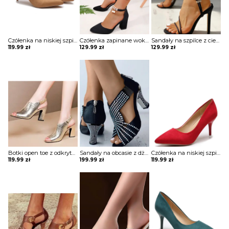
Czółenka na niskiej szpilce
Czółenka zapinane wokół kostki z perełkami
Sandały na szpilce z cienkich pasków
119.99
zł
129.99
zł
129.99
zł
Botki open toe z odkrytą piętą na słupku
Sandały na obcasie z dżetami
Czółenka na niskiej szpilce
119.99
zł
199.99
zł
119.99
zł