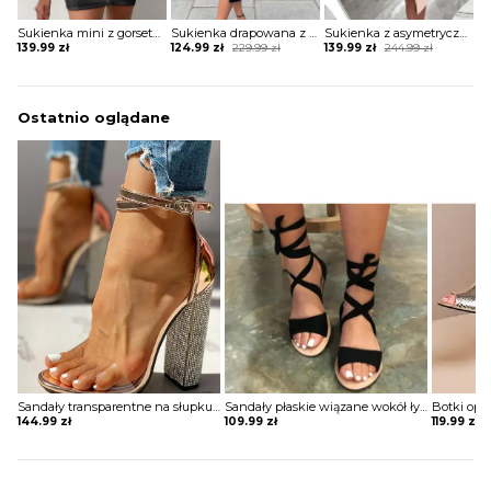
Sukienka mini z gorsetem z koronką na zamek
Sukienka drapowana z koronkowymi wstawkami na rękawach i dekolcie
Sukienka z asymetryczną górą z cekinami
Original
Current
Original
Current
139.99
zł
124.99
zł
229.99
zł
139.99
zł
244.99
zł
price
price
price
price
was:
is:
was:
is:
229.99 zł.
124.99 zł.
244.99 zł.
139.99 zł.
Ostatnio oglądane
Sandały transparentne na słupku wysadzanym cyrkoniami
Sandały płaskie wiązane wokół łydki
144.99
zł
109.99
zł
119.99
zł