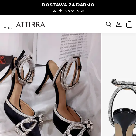
DOSTAWA ZA DARMO
Kobiety
Mężczyźni
🔥
7
h :
57
m :
54
s
SUKIENKI
MENU
KOMPLETY
KOMBINEZONY
DÓŁ DAMSKIE
STROJE KĄPIELOWE
BLUZKI