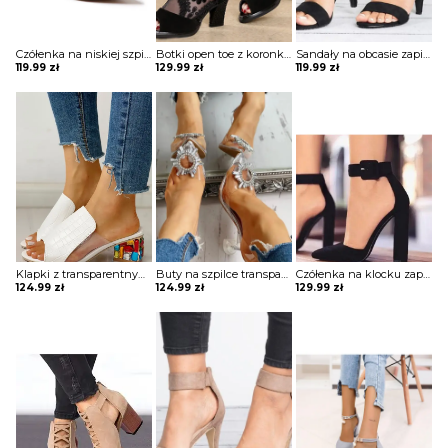
Czółenka na niskiej szpilce
Botki open toe z koronkowymi wstawkami
Sandały na obcasie zapinane wokół kostki
119.99
zł
129.99
zł
119.99
zł
Klapki z transparentnymi wstawkami obcasami wysadzanymi kamieniami
Buty na szpilce transparentne
Czółenka na klocku zapinane wokół kostki
124.99
zł
124.99
zł
129.99
zł