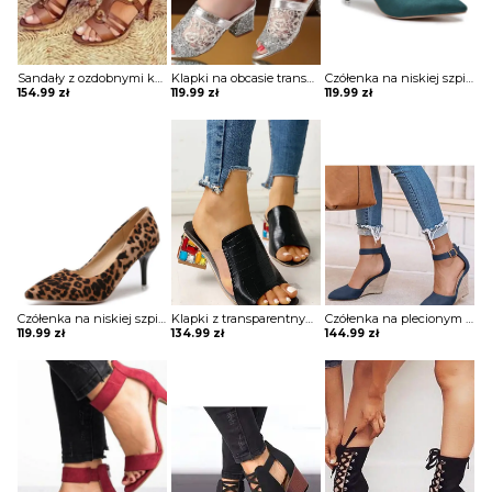
Sandały z ozdobnymi kółkami na niewysokim obcasie
Klapki na obcasie transparentne z brokatem
Czółenka na niskiej szpilce
154.99
zł
119.99
zł
119.99
zł
Czółenka na niskiej szpilce
Klapki z transparentnymi wstawkami obcasami wysadzanymi kamieniami
Czółenka na plecionym koturnie
119.99
zł
134.99
zł
144.99
zł