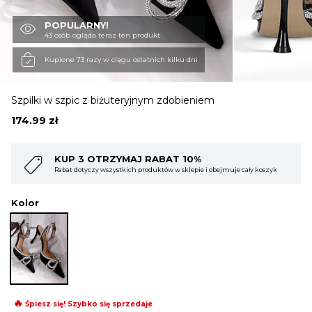
POPULARNY!
OBUWIE
43 osób ogląda teraz ten produkt
Kupione 73 razy w ciągu ostatnich kilku dni
BIELIZNA
Szpilki w szpic z biżuteryjnym zdobieniem
174.99
zł
BLUZY
 OTRZYMAJ RABAT 10%
KUP 4 OTR
zy wszystkich produktów w sklepie i obejmuje cały koszyk
Rabat dotyczy wsz
SWETRY
Kolor
OKRYCIA WIERZCHNIE
🔥
Śpiesz się! Szybko się sprzedaje