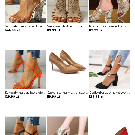
Sandały transparentne na słupku wysadzanym cyrkoniami
Sandały płaskie z cyrkoniami
Klapki na obcasie transparentne z brokatem
144.99
zł
119.99
zł
119.99
zł
Sandały na szpilce z cienkich pasków
Czółenka na niskiej szpilce
Czółenka zapinane wokół kostki z perełkami
129.99
zł
119.99
zł
129.99
zł