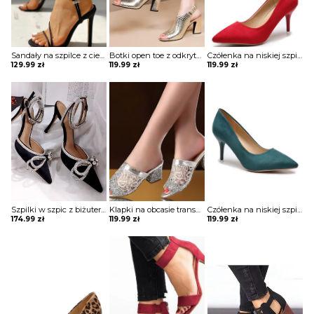
Sandały na szpilce z cienkich pasków
Botki open toe z odkrytą piętą na słupku
Czółenka na niskiej szpilce
129.99
zł
119.99
zł
119.99
zł
Szpilki w szpic z biżuteryjnym zdobieniem
Klapki na obcasie transparentne z brokatem
Czółenka na niskiej szpilce
174.99
zł
119.99
zł
119.99
zł