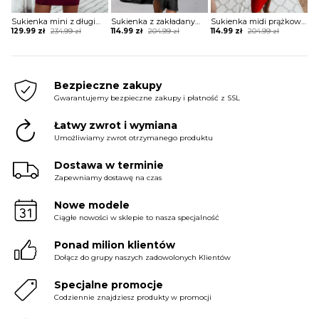
Sukienka mini z długim rękawem i zabudowanym dekoltem
Sukienka z zakładanym dołem i wycięciami na ramionach
Sukienka midi prążkowana
Original
Current
Original
Current
Original
Current
129.99
zł
234.99
zł
114.99
zł
204.99
zł
114.99
zł
204.99
zł
price
price
price
price
price
price
was:
is:
was:
is:
was:
is:
234.99 zł.
129.99 zł.
204.99 zł.
114.99 zł.
204.99 zł.
114.99 zł.
Bezpieczne zakupy
Gwarantujemy bezpieczne zakupy i płatność z SSL
Łatwy zwrot i wymiana
Umożliwiamy zwrot otrzymanego produktu
Dostawa w terminie
Zapewniamy dostawę na czas
Nowe modele
Ciągłe nowości w sklepie to nasza specjalność
Ponad milion klientów
Dołącz do grupy naszych zadowolonych Klientów
Specjalne promocje
Codziennie znajdziesz produkty w promocji