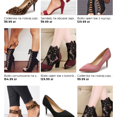
Czółenka na niskiej szpilce
Sandały na obcasie zapinane wokół kostki
Botki open toe z wycięciami i paskami na przodzie
119.99
zł
119.99
zł
129.99
zł
Botki sznurowane na szpilce
Botki open toe z koronkowymi wstawkami
Czółenka na niskiej szpilce
154.99
zł
129.99
zł
119.99
zł