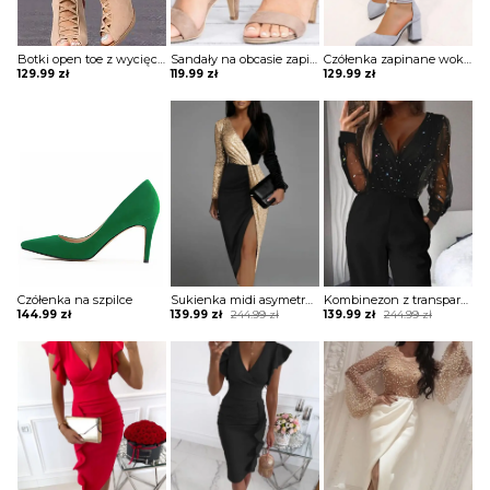
Botki open toe z wycięciami i paskami na przodzie
Sandały na obcasie zapinane wokół kostki
Czółenka zapinane wokół kostki z perełkami
129.99
zł
119.99
zł
129.99
zł
Czółenka na szpilce
Sukienka midi asymetryczna dwukolorowa
Kombinezon z transparentną górą z brokatem
Original
Current
Original
Current
144.99
zł
139.99
zł
244.99
zł
139.99
zł
244.99
zł
price
price
price
price
was:
is:
was:
is:
244.99 zł.
139.99 zł.
244.99 zł.
139.99 zł.