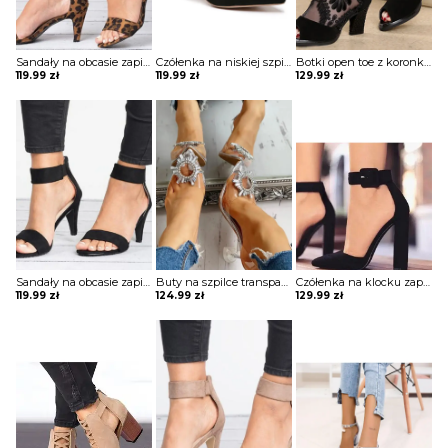
Sandały na obcasie zapinane wokół kostki
Czółenka na niskiej szpilce
Botki open toe z koronkowymi wstawkami
119.99
zł
119.99
zł
129.99
zł
Sandały na obcasie zapinane wokół kostki
Buty na szpilce transparentne
Czółenka na klocku zapinane wokół kostki
119.99
zł
124.99
zł
129.99
zł