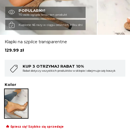
POPULARNY!
OBUWIE
70 osób ogląda teraz ten produkt
Kupione 46 razy w ciągu ostatnich kilku dni
BIELIZNA
Klapki na szpilce transparentne
129.99
zł
BLUZY
YMAJ RABAT 10%
KUP 4 OTRZYMAJ
tkich produktów w sklepie i obejmuje cały koszyk
Rabat dotyczy wszystkich 
SWETRY
Kolor
OKRYCIA WIERZCHNIE
🔥
Śpiesz się! Szybko się sprzedaje