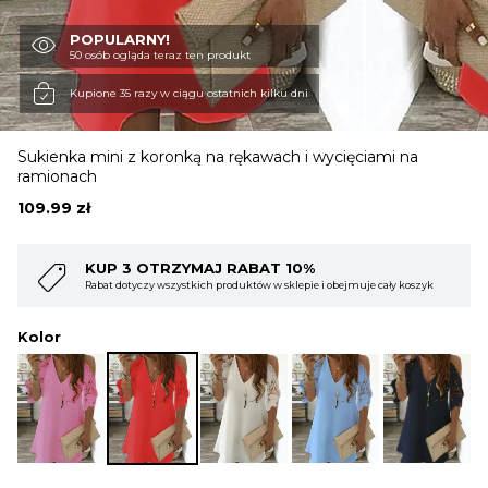
POPULARNY!
OBUWIE
50 osób ogląda teraz ten produkt
Kupione 35 razy w ciągu ostatnich kilku dni
BIELIZNA
Sukienka mini z koronką na rękawach i wycięciami na
ramionach
BLUZY
109.99
zł
KUP 3 OTRZYMAJ RABAT 10%
SWETRY
Rabat dotyczy wszystkich produktów w sklepie i obejmuje cały koszyk
Kolor
OKRYCIA WIERZCHNIE