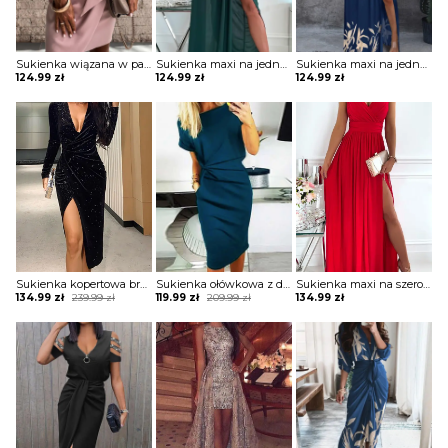
Sukienka wiązana w pasie z krótkimi koronkowymi rękawami
Sukienka maxi na jedno ramię z drapowaniem
Sukienka maxi na jedno ramię z zabudowanym dekoltem
124.99
zł
124.99
zł
124.99
zł
Sukienka kopertowa brokatowa z drapowaniem
Sukienka ołówkowa z drapowaniem i dekoltem w łódkę
Sukienka maxi na szerokich ramiączkach z kopertową górą i rozporkiem
Original
Current
Original
Current
134.99
zł
239.99
zł
119.99
zł
209.99
zł
134.99
zł
price
price
price
price
was:
is:
was:
is:
239.99 zł.
134.99 zł.
209.99 zł.
119.99 zł.