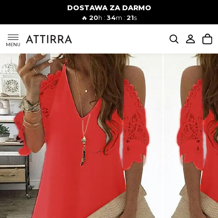
DOSTAWA ZA DARMO
Kobiety
Mężczyźni
🔥
20
h :
34
m :
20
s
SUKIENKI
MENU
KOMPLETY
KOMBINEZONY
DÓŁ DAMSKIE
STROJE KĄPIELOWE
BLUZKI