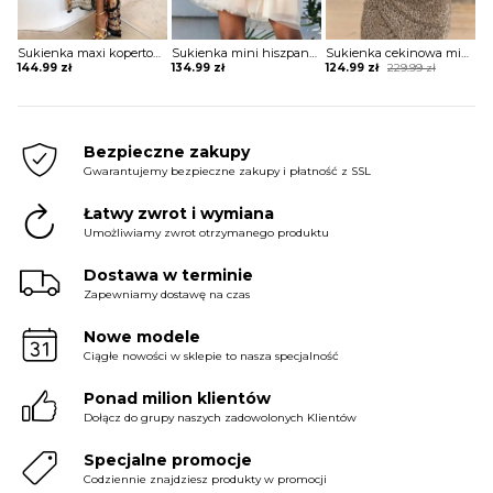
Sukienka maxi kopertowa w stylu boho
Sukienka mini hiszpanka tiulowa z szerokimi rękawami
Sukienka cekinowa mini z krótkim rękawem
Original
Current
144.99
zł
134.99
zł
124.99
zł
229.99
zł
price
price
was:
is:
229.99 zł.
124.99 zł.
Bezpieczne zakupy
Gwarantujemy bezpieczne zakupy i płatność z SSL
Łatwy zwrot i wymiana
Umożliwiamy zwrot otrzymanego produktu
Dostawa w terminie
Zapewniamy dostawę na czas
Nowe modele
Ciągłe nowości w sklepie to nasza specjalność
Ponad milion klientów
Dołącz do grupy naszych zadowolonych Klientów
Specjalne promocje
Codziennie znajdziesz produkty w promocji