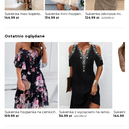
Sukienka maxi kopertowa w stylu boho
Sukienka mini hiszpanka tiulowa z szerokimi rękawami
Sukienka cekinowa mini z krótkim rękawem
Original
Current
144.99
zł
134.99
zł
124.99
zł
229.99
zł
price
price
was:
is:
229.99 zł.
124.99 zł.
Ostatnio oglądane
Sukienka hiszpanka na cienkich ramiączkach
Sukienka z wycięciami na ramionach z biżuteryjnym zdobieniem
Sukienka 
Original
Current
109.99
zł
114.99
zł
204.99
zł
144.99
zł
price
price
was:
is:
204.99 zł.
114.99 zł.