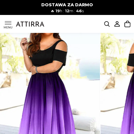
DOSTAWA ZA DARMO
Kobiety
Mężczyźni
🔥
19
h :
12
m :
45
s
SUKIENKI
MENU
KOMPLETY
KOMBINEZONY
DÓŁ DAMSKIE
STROJE KĄPIELOWE
BLUZKI