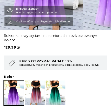
POPULARNY!
OBUWIE
38 osób ogląda teraz ten produkt
Kupione 40 razy w ciągu ostatnich kilku dni
BIELIZNA
Sukienka z wycięciami na ramionach i rozkloszowanym
dołem
BLUZY
129.99
zł
KUP 4 OTRZYMAJ RABAT 15%
SWETRY
i obejmuje cały koszyk
Rabat dotyczy wszystkich produktów w sklepie i obej
Kolor
OKRYCIA WIERZCHNIE