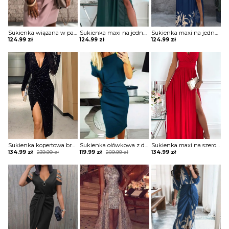
Sukienka wiązana w pasie z krótkimi koronkowymi rękawami
Sukienka maxi na jedno ramię z drapowaniem
Sukienka maxi na jedno ramię z zabudowanym dekoltem
124.99
zł
124.99
zł
124.99
zł
Sukienka kopertowa brokatowa z drapowaniem
Sukienka ołówkowa z drapowaniem i dekoltem w łódkę
Sukienka maxi na szerokich ramiączkach z kopertową górą i rozporkiem
Original
Current
Original
Current
134.99
zł
239.99
zł
119.99
zł
209.99
zł
134.99
zł
price
price
price
price
was:
is:
was:
is:
239.99 zł.
134.99 zł.
209.99 zł.
119.99 zł.