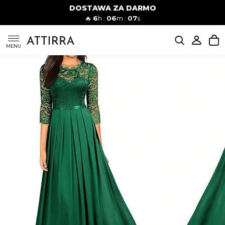
DOSTAWA ZA DARMO
Kobiety
Mężczyźni
🔥
6
h :
06
m :
06
s
SUKIENKI
MENU
KOMPLETY
KOMBINEZONY
DÓŁ DAMSKIE
STROJE KĄPIELOWE
BLUZKI