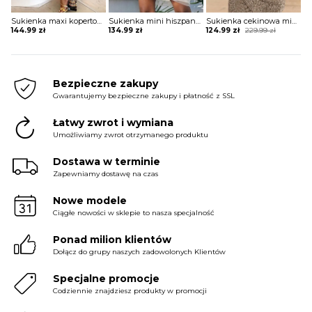
Sukienka maxi kopertowa w stylu boho
Sukienka mini hiszpanka tiulowa z szerokimi rękawami
Sukienka cekinowa mini z krótkim rękawem
Original
Current
144.99
zł
134.99
zł
124.99
zł
229.99
zł
price
price
was:
is:
229.99 zł.
124.99 zł.
Bezpieczne zakupy
Gwarantujemy bezpieczne zakupy i płatność z SSL
Łatwy zwrot i wymiana
Umożliwiamy zwrot otrzymanego produktu
Dostawa w terminie
Zapewniamy dostawę na czas
Nowe modele
Ciągłe nowości w sklepie to nasza specjalność
Ponad milion klientów
Dołącz do grupy naszych zadowolonych Klientów
Specjalne promocje
Codziennie znajdziesz produkty w promocji