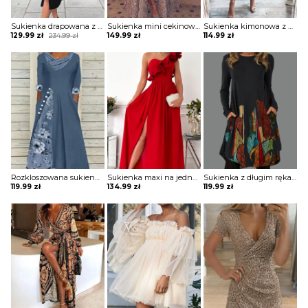
Sukienka drapowana z zamkiem i ozdobnymi paskami na ramionach
Sukienka mini cekinowa z długą spódnicą
Sukienka kimonowa z drapowaniem
Original
Current
129.99
zł
234.99
zł
149.99
zł
114.99
zł
price
price
was:
is:
234.99 zł.
129.99 zł.
Rozkloszowana sukienka z ozdobnymi wstawkami
Sukienka maxi na jedno ramię z falbaną
Sukienka z długim rękawem z kieszeniami
119.99
zł
134.99
zł
119.99
zł