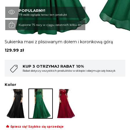
POPULARNY!
OBUWIE
79 osób ogląda teraz ten produkt
Kupione 75 razy w ciągu ostatnich kilku dni
BIELIZNA
Sukienka maxi z plisowanym dołem i koronkową górą
129.99
zł
BLUZY
AJ RABAT 10%
KUP 4 OTRZYMAJ R
h produktów w sklepie i obejmuje cały koszyk
Rabat dotyczy wszystkich prod
SWETRY
Kolor
OKRYCIA WIERZCHNIE
🔥
Śpiesz się! Szybko się sprzedaje