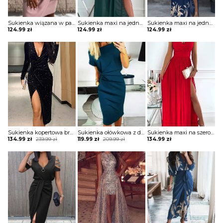
Sukienka wiązana w pasie z krótkimi koronkowymi rękawami
Sukienka maxi na jedno ramię z drapowaniem
Sukienka maxi na jedno ramię z zabudowanym dekoltem
124.99
zł
124.99
zł
124.99
zł
Sukienka kopertowa brokatowa z drapowaniem
Sukienka ołówkowa z drapowaniem i dekoltem w łódkę
Sukienka maxi na szerokich ramiączkach z kopertową górą i rozporkiem
Original
Current
Original
Current
134.99
zł
239.99
zł
119.99
zł
209.99
zł
134.99
zł
price
price
price
price
was:
is:
was:
is:
239.99 zł.
134.99 zł.
209.99 zł.
119.99 zł.