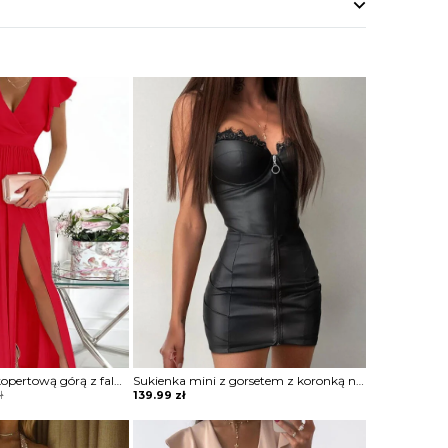
Sukienka maxi z kopertową górą z falbankami
Sukienka mini z gorsetem z koronką na zamek
ł
139.99
zł