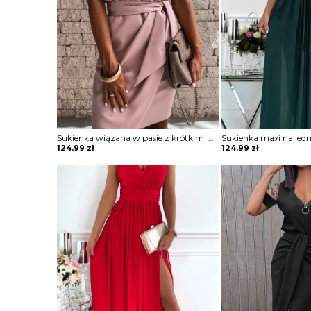
Sukienka wiązana w pasie z krótkimi koronkowymi rękawami
124.99
zł
124.99
zł