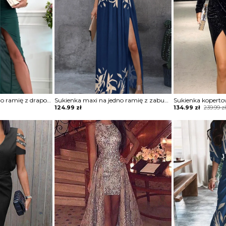
Sukienka maxi na jedno ramię z drapowaniem
Sukienka maxi na jedno ramię z zabudowanym dekoltem
Original
Current
124.99
zł
134.99
zł
239.99
z
price
price
was:
is:
239.99 zł.
134.99 zł.