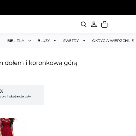
BIELIZNA
BLUZY
SWETRY
OKRYCIA WIERZCHNIE
m dołem i koronkową górą
5%
KUP 2 OTRZYMAJ RABAT 5%
epie i obejmuje cały
Rabat dotyczy wszystkich produktów w sklepie i
koszyk