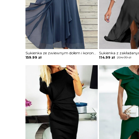
Sukienka ze zwiewnym dołem i koronkową górą
Original
Current
159.99
zł
114.99
zł
204.99
zł
price
price
was:
is:
204.99 zł.
114.99 zł.