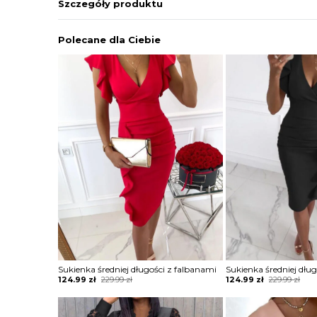
Szczegóły produktu
Polecane dla Ciebie
Sukienka średniej długości z falbanami
Sukienka średniej dłu
Original
Current
Original
Current
124.99
zł
229.99
zł
124.99
zł
229.99
zł
price
price
price
price
was:
is:
was:
is:
229.99 zł.
124.99 zł.
229.99 zł.
124.99 zł.