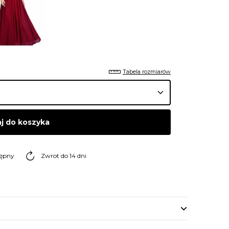
Tabela rozmiarów
j do koszyka
tępny
Zwrot do 14 dni