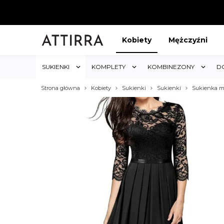
Kobiety
Mężczyźni
SUKIENKI
KOMPLETY
KOMBINEZONY
D
Strona główna
Kobiety
Sukienki
Sukienki
Sukienka m
ABAT 5%
KUP 3 OTRZYMAJ RABA
któw w sklepie i obejmuje cały
Rabat dotyczy wszystkich produktów 
koszyk