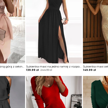
Sukienka z asymetryczną górą z cekinami
Sukienka maxi na jedno ramię z rozporkiem
Original
Current
139.99
zł
244.99
zł
149.99
zł
price
price
was:
is:
244.99 zł.
139.99 zł.