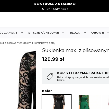
DOSTAWA ZA DARMO
🔥
19
h :
54
m :
53
s
ÓŁ DAMSKIE
STROJE KĄPIELOWE
BLUZKI
OBUWIE
axi z plisowanym dołem i koronkową górą
Sukienka maxi z plisowany
129.99
zł
T 10%
KUP 4 OTRZYMAJ RABAT 1
w sklepie i obejmuje cały
Rabat dotyczy wszystkich produktów w skl
koszyk
Kolor