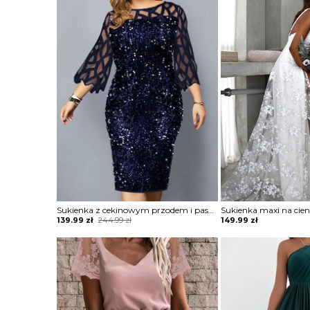
was:
is:
244.99 zł.
139.99 zł.
Sukienka z cekinowym przodem i paskami
Original
Current
139.99
zł
244.99
zł
149.99
zł
price
price
was:
is:
244.99 zł.
139.99 zł.