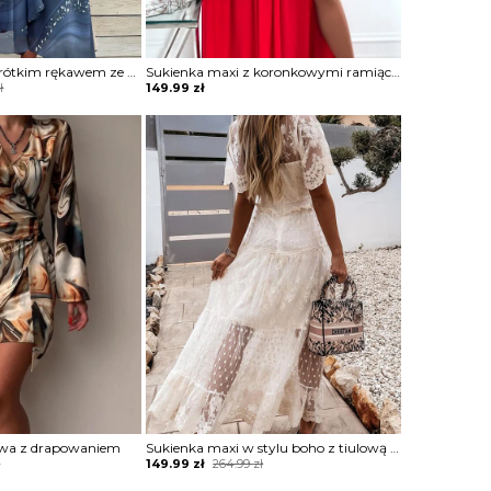
Sukienka midi z krótkim rękawem ze zwiewnego materiału
Sukienka maxi z koronkowymi ramiączkami
ł
149.99
zł
owa z drapowaniem
Sukienka maxi w stylu boho z tiulową warstwą
Original
Current
ł
149.99
zł
264.99
zł
price
price