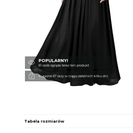
POPULARNY!
61 osób ogląda teraz ten produkt
Kupione 67 razy w ciągu ostatnich kilku dni
Tabela rozmiarów