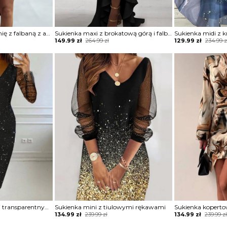
Sukienka na jedno ramię z falbaną z asymetrycznym dołem
Sukienka maxi z brokatową górą i falbaną
Original
Current
Original
Current
149.99
zł
264.99
zł
129.99
zł
234.99
z
price
price
price
price
was:
is:
was:
is:
264.99 zł.
149.99 zł.
234.99 zł.
129.99 zł.
Sukienka z brokatem i transparentnymi rękawami
Sukienka mini z tiulowymi rękawami
Sukienka kopert
Original
Current
Original
Current
134.99
zł
239.99
zł
134.99
zł
239.99
z
price
price
price
price