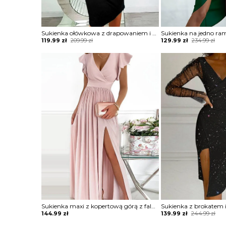
Sukienka ołówkowa z drapowaniem i dekoltem w łódkę
Original
Current
Original
Current
119.99
zł
209.99
zł
129.99
zł
234.99
zł
price
price
price
price
was:
is:
was:
is:
209.99 zł.
119.99 zł.
234.99 zł.
129.99 zł.
Sukienka maxi z kopertową górą z falbankami
Original
Current
144.99
zł
139.99
zł
244.99
zł
price
price