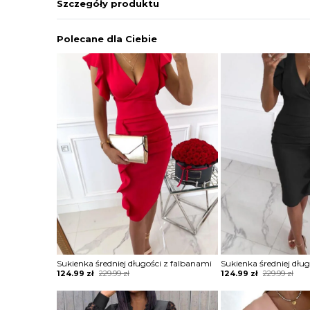
Szczegóły produktu
Polecane dla Ciebie
Sukienka średniej długości z falbanami
Sukienka średniej dłu
Original
Current
Original
Current
124.99
zł
229.99
zł
124.99
zł
229.99
zł
price
price
price
price
was:
is:
was:
is:
229.99 zł.
124.99 zł.
229.99 zł.
124.99 zł.