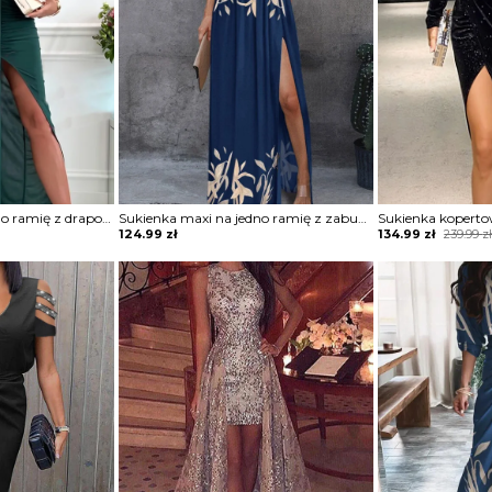
Sukienka maxi na jedno ramię z drapowaniem
Sukienka maxi na jedno ramię z zabudowanym dekoltem
Original
Current
124.99
zł
134.99
zł
239.99
z
price
price
was:
is:
239.99 zł.
134.99 zł.