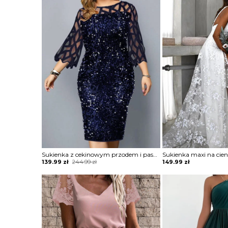
was:
is:
244.99 zł.
139.99 zł.
Sukienka z cekinowym przodem i paskami
Original
Current
139.99
zł
244.99
zł
149.99
zł
price
price
was:
is:
244.99 zł.
139.99 zł.