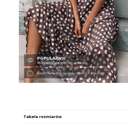
POPULARNY!
76 osób ogląda teraz ten produkt
Kupione 64 razy w ciągu ostatnich kilku dni
Tabela rozmiarów