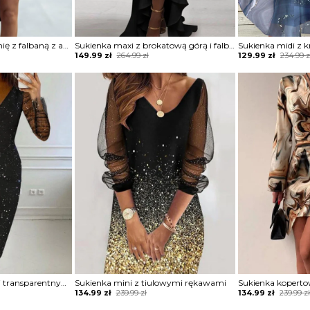
Sukienka na jedno ramię z falbaną z asymetrycznym dołem
Sukienka maxi z brokatową górą i falbaną
Original
Current
Original
Current
149.99
zł
264.99
zł
129.99
zł
234.99
z
price
price
price
price
was:
is:
was:
is:
264.99 zł.
149.99 zł.
234.99 zł.
129.99 zł.
Sukienka z brokatem i transparentnymi rękawami
Sukienka mini z tiulowymi rękawami
Sukienka kopert
Original
Current
Original
Current
134.99
zł
239.99
zł
134.99
zł
239.99
z
price
price
price
price