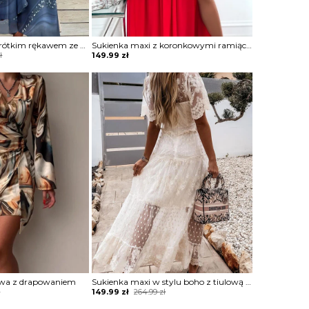
Sukienka midi z krótkim rękawem ze zwiewnego materiału
Sukienka maxi z koronkowymi ramiączkami
ł
149.99
zł
owa z drapowaniem
Sukienka maxi w stylu boho z tiulową warstwą
Original
Current
ł
149.99
zł
264.99
zł
price
price