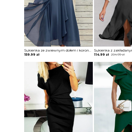
Sukienka ze zwiewnym dołem i koronkową górą
Original
Current
159.99
zł
114.99
zł
204.99
zł
price
price
was:
is:
204.99 zł.
114.99 zł.