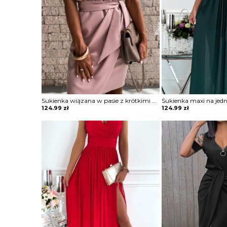
Sukienka wiązana w pasie z krótkimi koronkowymi rękawami
124.99
zł
124.99
zł