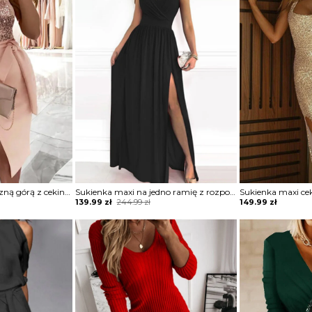
Sukienka z asymetryczną górą z cekinami
Sukienka maxi na jedno ramię z rozporkiem
Original
Current
139.99
zł
244.99
zł
149.99
zł
price
price
was:
is:
244.99 zł.
139.99 zł.