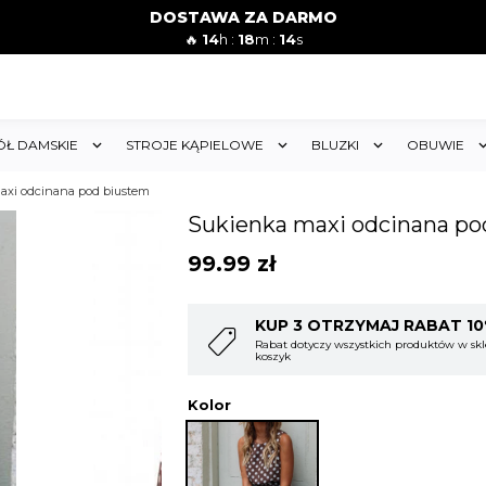
DOSTAWA ZA DARMO
🔥
14
h :
18
m :
12
s
ÓŁ DAMSKIE
STROJE KĄPIELOWE
BLUZKI
OBUWIE
axi odcinana pod biustem
Sukienka maxi odcinana po
99.99
zł
T 10%
KUP 4 OTRZYMAJ RABAT 1
w sklepie i obejmuje cały
Rabat dotyczy wszystkich produktów w skl
koszyk
Kolor