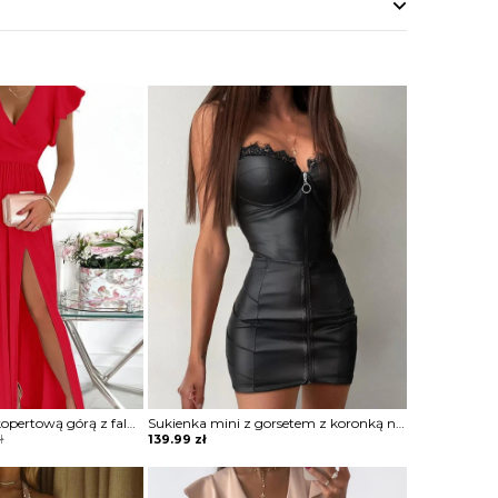
Sukienka maxi z kopertową górą z falbankami
Sukienka mini z gorsetem z koronką na zamek
ł
139.99
zł