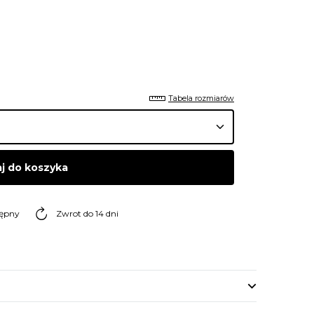
Tabela rozmiarów
j do koszyka
tępny
Zwrot do 14 dni