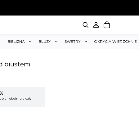
BIELIZNA
BLUZY
SWETRY
OKRYCIA WIERZCHNIE
d biustem
5%
KUP 2 OTRZYMAJ RABAT 5%
epie i obejmuje cały
Rabat dotyczy wszystkich produktów w sklepie i
koszyk