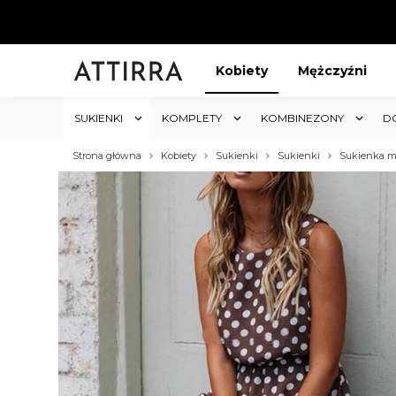
Kobiety
Mężczyźni
SUKIENKI
KOMPLETY
KOMBINEZONY
D
Strona główna
Kobiety
Sukienki
Sukienki
Sukienka m
ABAT 5%
KUP 3 OTRZYMAJ RABA
któw w sklepie i obejmuje cały
Rabat dotyczy wszystkich produktów 
koszyk