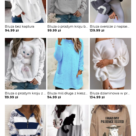
Bluza bez kaptura
Bluza o prostym kroju bez kaptura z nadrukiem
Bluza oversize z napisem na plecach
94.99
zł
99.99
zł
139.99
zł
Bluza o prostym kroju z printem
Bluza miś długa z kieszeniami
Bluza dzianinowa w prążki z odkrytym ramieniem
119.99
zł
114.99
zł
134.99
zł