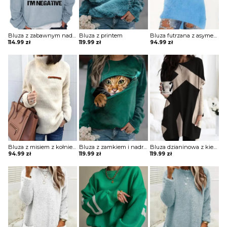
Bluza z zabawnym nadrukiem
Bluza z printem
Bluza futrzana z asymetrycznym dołem
114.99
zł
119.99
zł
94.99
zł
Bluza z misiem z kołnierzem z kieszenią na zamek
Bluza z zamkiem i nadrukiem
Bluza dzianinowa z kieszeniami
94.99
zł
119.99
zł
119.99
zł