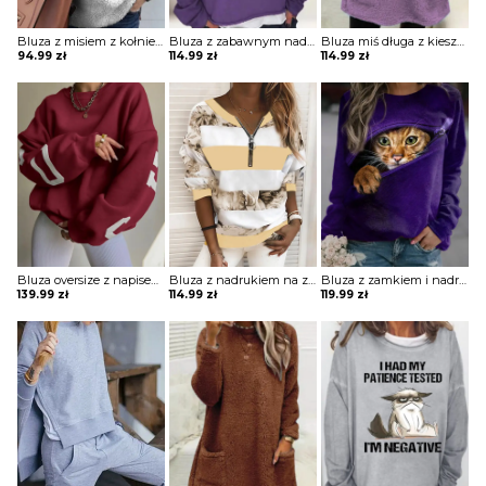
Bluza z misiem z kołnierzem z kieszenią na zamek
Bluza z zabawnym nadrukiem
Bluza miś długa z kieszeniami
94.99
zł
114.99
zł
114.99
zł
Bluza oversize z napisem na plecach
Bluza z nadrukiem na zamek
Bluza z zamkiem i nadrukiem
139.99
zł
114.99
zł
119.99
zł