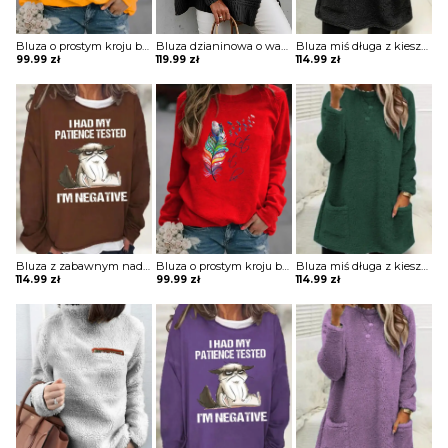
Bluza o prostym kroju bez kaptura z nadrukiem
Bluza dzianinowa o waflowej strukturze
Bluza miś długa z kieszeniami
99.99
zł
119.99
zł
114.99
zł
Bluza z zabawnym nadrukiem
Bluza o prostym kroju bez kaptura z nadrukiem
Bluza miś długa z kieszeniami
114.99
zł
99.99
zł
114.99
zł