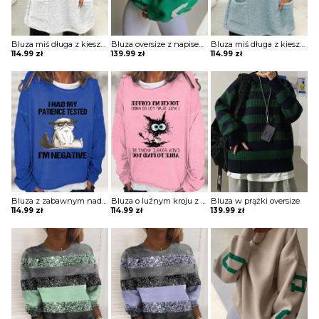
Bluza miś długa z kieszeniami
Bluza oversize z napisem na plecach
Bluza miś długa z kieszeniami
114.99
zł
139.99
zł
114.99
zł
Bluza z zabawnym nadrukiem
Bluza o luźnym kroju z zabawnym nadrukiem
Bluza w prążki oversize
114.99
zł
114.99
zł
139.99
zł