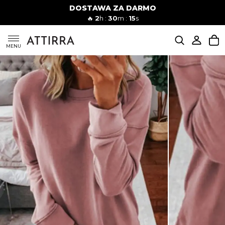
DOSTAWA ZA DARMO
Kobiety
Mężczyźni
🔥
2
h :
30
m :
14
s
SUKIENKI
MENU
KOMPLETY
KOMBINEZONY
DÓŁ DAMSKIE
STROJE KĄPIELOWE
BLUZKI