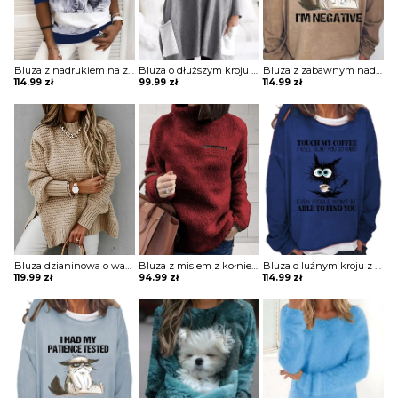
Bluza z nadrukiem na zamek
Bluza o dłuższym kroju z kieszeniami z nadrukiem
Bluza z zabawnym nadrukiem
114.99
zł
99.99
zł
114.99
zł
Bluza dzianinowa o waflowej strukturze
Bluza z misiem z kołnierzem z kieszenią na zamek
Bluza o luźnym kroju z zabawnym nadrukiem
119.99
zł
94.99
zł
114.99
zł