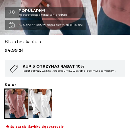
POPULARNY!
OBUWIE
79 osób ogląda teraz ten produkt
Kupione 44 razy w ciągu ostatnich kilku dni
BIELIZNA
Bluza bez kaptura
94.99
zł
BLUZY
KUP 4 OTRZYMAJ RABAT 15%
ejmuje cały koszyk
Rabat dotyczy wszystkich produktów w sklepie i obejmuje 
SWETRY
Kolor
OKRYCIA WIERZCHNIE
🔥
Śpiesz się! Szybko się sprzedaje