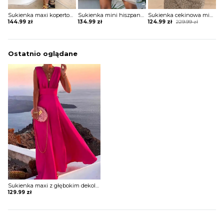
Sukienka maxi kopertowa w stylu boho
Sukienka mini hiszpanka tiulowa z szerokimi rękawami
Sukienka cekinowa mini z krótkim rękawem
Original
Current
144.99
zł
134.99
zł
124.99
zł
229.99
zł
price
price
was:
is:
229.99 zł.
124.99 zł.
Ostatnio oglądane
Sukienka maxi z głębokim dekoltem w kształcie litery V
129.99
zł