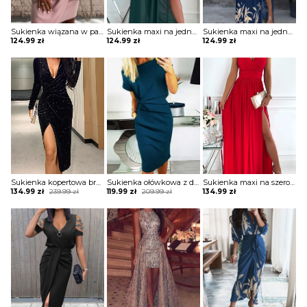
Sukienka wiązana w pasie z krótkimi koronkowymi rękawami
Sukienka maxi na jedno ramię z drapowaniem
Sukienka maxi na jedno ramię z zabudowanym dekoltem
124.99
zł
124.99
zł
124.99
zł
Sukienka kopertowa brokatowa z drapowaniem
Sukienka ołówkowa z drapowaniem i dekoltem w łódkę
Sukienka maxi na szerokich ramiączkach z kopertową górą i rozporkiem
Original
Current
Original
Current
134.99
zł
239.99
zł
119.99
zł
209.99
zł
134.99
zł
price
price
price
price
was:
is:
was:
is:
239.99 zł.
134.99 zł.
209.99 zł.
119.99 zł.