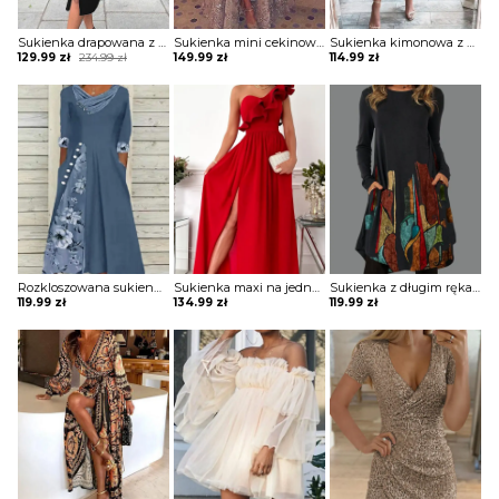
Sukienka drapowana z zamkiem i ozdobnymi paskami na ramionach
Sukienka mini cekinowa z długą spódnicą
Sukienka kimonowa z drapowaniem
Original
Current
129.99
zł
234.99
zł
149.99
zł
114.99
zł
price
price
was:
is:
234.99 zł.
129.99 zł.
Rozkloszowana sukienka z ozdobnymi wstawkami
Sukienka maxi na jedno ramię z falbaną
Sukienka z długim rękawem z kieszeniami
119.99
zł
134.99
zł
119.99
zł