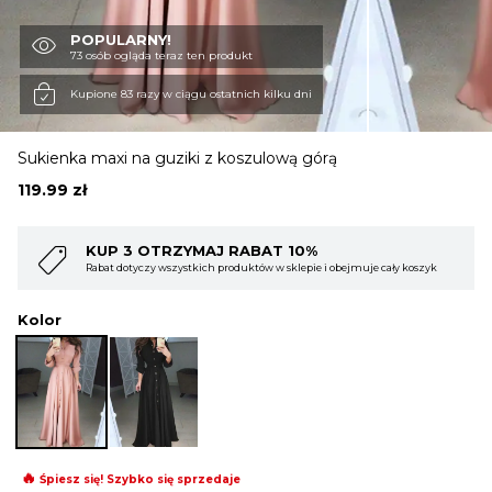
POPULARNY!
OBUWIE
73 osób ogląda teraz ten produkt
Kupione 83 razy w ciągu ostatnich kilku dni
BIELIZNA
Sukienka maxi na guziki z koszulową górą
119.99
zł
BLUZY
%
KUP 4 OTRZYMAJ RABAT 15%
ie i obejmuje cały koszyk
Rabat dotyczy wszystkich produktów w sklepie i ob
SWETRY
Kolor
OKRYCIA WIERZCHNIE
🔥
Śpiesz się! Szybko się sprzedaje