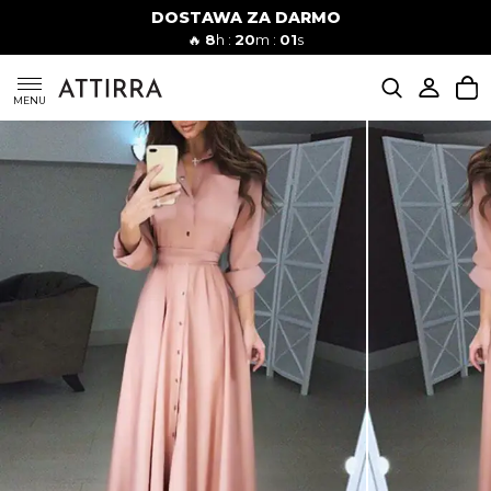
DOSTAWA ZA DARMO
Kobiety
Mężczyźni
🔥
8
h :
20
m :
00
s
SUKIENKI
MENU
KOMPLETY
KOMBINEZONY
DÓŁ DAMSKIE
STROJE KĄPIELOWE
BLUZKI