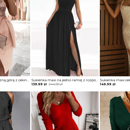
Sukienka z asymetryczną górą z cekinami
Sukienka maxi na jedno ramię z rozporkiem
Original
Current
139.99
zł
244.99
zł
149.99
zł
price
price
was:
is:
244.99 zł.
139.99 zł.