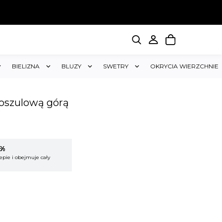
BIELIZNA
BLUZY
SWETRY
OKRYCIA WIERZCHNIE
koszulową górą
5%
KUP 2 OTRZYMAJ RABAT 5%
epie i obejmuje cały
Rabat dotyczy wszystkich produktów w sklepie i
koszyk