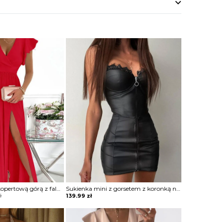
Sukienka maxi z kopertową górą z falbankami
Sukienka mini z gorsetem z koronką na zamek
ł
139.99
zł