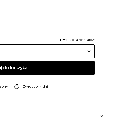
Tabela rozmiarów
j do koszyka
tępny
Zwrot do 14 dni