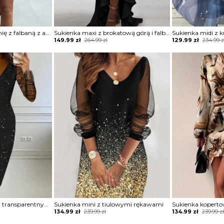
Sukienka na jedno ramię z falbaną z asymetrycznym dołem
Sukienka maxi z brokatową górą i falbaną
Original
Current
Original
Current
149.99
zł
264.99
zł
129.99
zł
234.99
z
price
price
price
price
was:
is:
was:
is:
264.99 zł.
149.99 zł.
234.99 zł.
129.99 zł.
Sukienka z brokatem i transparentnymi rękawami
Sukienka mini z tiulowymi rękawami
Sukienka kopert
Original
Current
Original
Current
134.99
zł
239.99
zł
134.99
zł
239.99
z
price
price
price
price