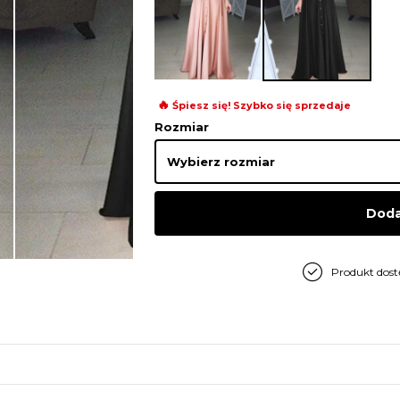
🔥
Śpiesz się! Szybko się sprzedaje
Rozmiar
Doda
Produkt dos