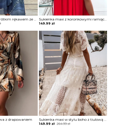
Sukienka midi z krótkim rękawem ze zwiewnego materiału
Sukienka maxi z koronkowymi ramiączkami
ł
149.99
zł
owa z drapowaniem
Sukienka maxi w stylu boho z tiulową warstwą
Original
Current
ł
149.99
zł
264.99
zł
price
price