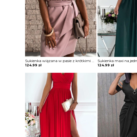
Sukienka wiązana w pasie z krótkimi koronkowymi rękawami
124.99
zł
124.99
zł