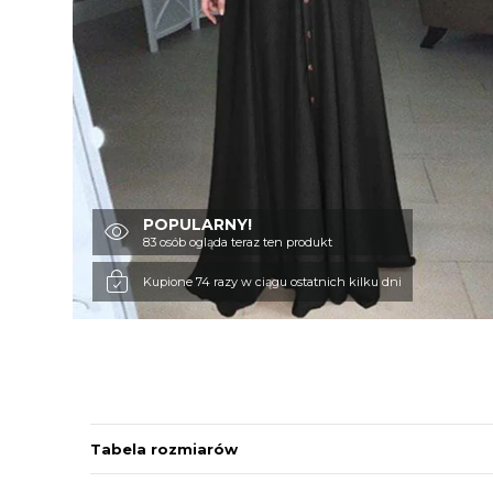
POPULARNY!
83 osób ogląda teraz ten produkt
Kupione 74 razy w ciągu ostatnich kilku dni
Tabela rozmiarów