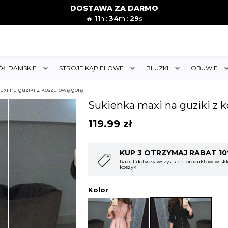
DOSTAWA ZA DARMO
🔥
11
h :
34
m :
26
s
ÓŁ DAMSKIE
STROJE KĄPIELOWE
BLUZKI
OBUWIE
xi na guziki z koszulową górą
Sukienka maxi na guziki z 
119.99
zł
T 10%
KUP 4 OTRZYMAJ RABAT 1
w sklepie i obejmuje cały
Rabat dotyczy wszystkich produktów w skl
koszyk
Kolor