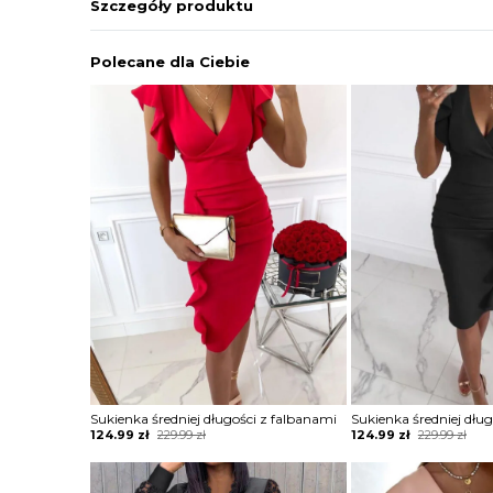
Szczegóły produktu
Polecane dla Ciebie
Sukienka średniej długości z falbanami
Sukienka średniej dłu
Original
Current
Original
Current
124.99
zł
229.99
zł
124.99
zł
229.99
zł
price
price
price
price
was:
is:
was:
is:
229.99 zł.
124.99 zł.
229.99 zł.
124.99 zł.