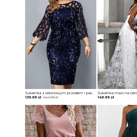
was:
is:
244.99 zł.
139.99 zł.
Sukienka z cekinowym przodem i paskami
Original
Current
139.99
zł
244.99
zł
149.99
zł
price
price
was:
is:
244.99 zł.
139.99 zł.