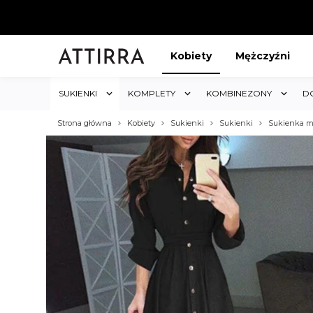
Kobiety
Mężczyźni
SUKIENKI
KOMPLETY
KOMBINEZONY
D
Strona główna
Kobiety
Sukienki
Sukienki
Sukienka ma
ABAT 5%
KUP 3 OTRZYMAJ RABA
któw w sklepie i obejmuje cały
Rabat dotyczy wszystkich produktów 
koszyk