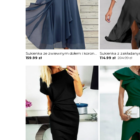
Sukienka ze zwiewnym dołem i koronkową górą
Original
Current
159.99
zł
114.99
zł
204.99
zł
price
price
was:
is:
204.99 zł.
114.99 zł.