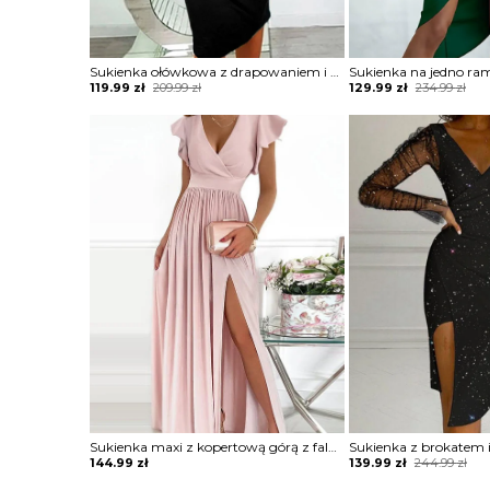
Sukienka ołówkowa z drapowaniem i dekoltem w łódkę
Original
Current
Original
Current
119.99
zł
209.99
zł
129.99
zł
234.99
zł
price
price
price
price
was:
is:
was:
is:
209.99 zł.
119.99 zł.
234.99 zł.
129.99 zł.
Sukienka maxi z kopertową górą z falbankami
Original
Current
144.99
zł
139.99
zł
244.99
zł
price
price