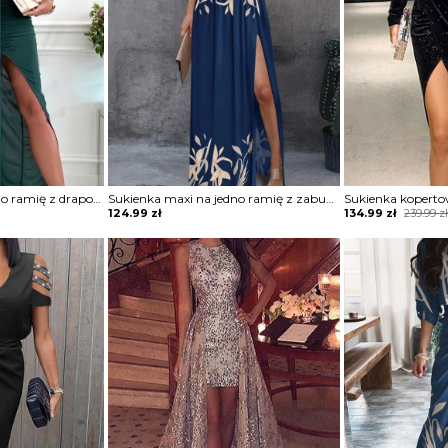
Sukienka maxi na jedno ramię z drapowaniem
Sukienka maxi na jedno ramię z zabudowanym dekoltem
Original
Current
124.99
zł
134.99
zł
239.99
z
price
price
was:
is:
239.99 zł.
134.99 zł.