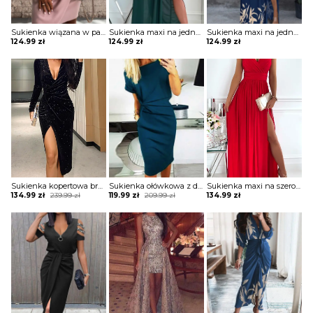
Sukienka wiązana w pasie z krótkimi koronkowymi rękawami
Sukienka maxi na jedno ramię z drapowaniem
Sukienka maxi na jedno ramię z zabudowanym dekoltem
124.99
zł
124.99
zł
124.99
zł
Sukienka kopertowa brokatowa z drapowaniem
Sukienka ołówkowa z drapowaniem i dekoltem w łódkę
Sukienka maxi na szerokich ramiączkach z kopertową górą i rozporkiem
Original
Current
Original
Current
134.99
zł
239.99
zł
119.99
zł
209.99
zł
134.99
zł
price
price
price
price
was:
is:
was:
is:
239.99 zł.
134.99 zł.
209.99 zł.
119.99 zł.