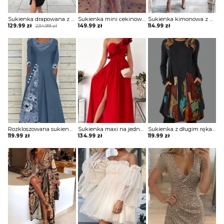
Sukienka drapowana z zamkiem i ozdobnymi paskami na ramionach
Sukienka mini cekinowa z długą spódnicą
Sukienka kimonowa z drapowaniem
Original
Current
129.99
zł
234.99
zł
149.99
zł
114.99
zł
price
price
was:
is:
234.99 zł.
129.99 zł.
Rozkloszowana sukienka z ozdobnymi wstawkami
Sukienka maxi na jedno ramię z falbaną
Sukienka z długim rękawem z kieszeniami
119.99
zł
134.99
zł
119.99
zł