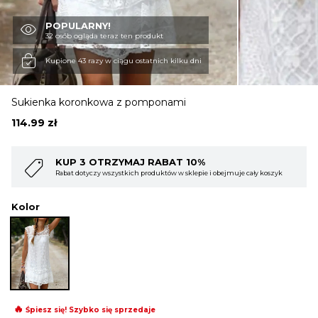
POPULARNY!
OBUWIE
32 osób ogląda teraz ten produkt
Kupione 43 razy w ciągu ostatnich kilku dni
BIELIZNA
Sukienka koronkowa z pomponami
114.99
zł
BLUZY
%
KUP 4 OTRZYMAJ RABAT 15%
ie i obejmuje cały koszyk
Rabat dotyczy wszystkich produktów w sklepie i ob
SWETRY
Kolor
OKRYCIA WIERZCHNIE
🔥
Śpiesz się! Szybko się sprzedaje