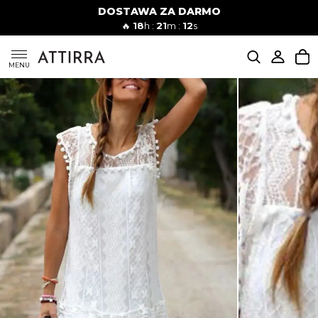
DOSTAWA ZA DARMO
Kobiety
Mężczyźni
🔥
18
h :
21
m :
11
s
SUKIENKI
MENU
KOMPLETY
KOMBINEZONY
DÓŁ DAMSKIE
STROJE KĄPIELOWE
BLUZKI