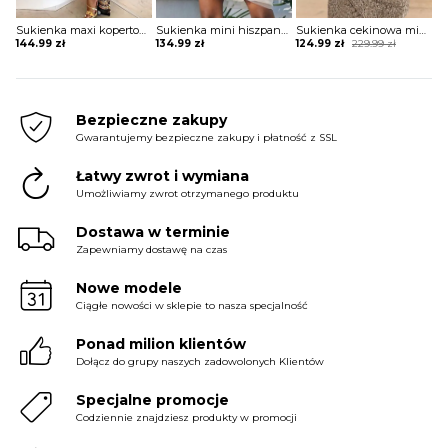
Sukienka maxi kopertowa w stylu boho
Sukienka mini hiszpanka tiulowa z szerokimi rękawami
Sukienka cekinowa mini z krótkim rękawem
Original
Current
144.99
zł
134.99
zł
124.99
zł
229.99
zł
price
price
was:
is:
229.99 zł.
124.99 zł.
Bezpieczne zakupy
Gwarantujemy bezpieczne zakupy i płatność z SSL
Łatwy zwrot i wymiana
Umożliwiamy zwrot otrzymanego produktu
Dostawa w terminie
Zapewniamy dostawę na czas
Nowe modele
Ciągłe nowości w sklepie to nasza specjalność
Ponad milion klientów
Dołącz do grupy naszych zadowolonych Klientów
Specjalne promocje
Codziennie znajdziesz produkty w promocji