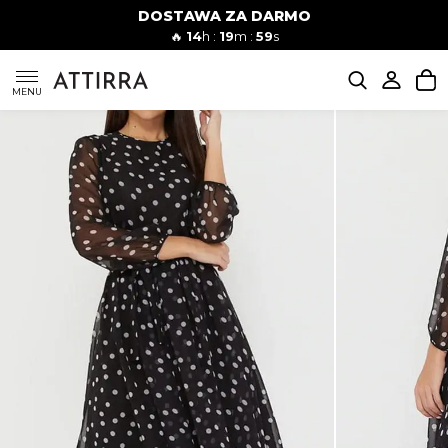
DOSTAWA ZA DARMO
Kobiety
Mężczyźni
🔥
14
h :
19
m :
58
s
SUKIENKI
MENU
KOMPLETY
KOMBINEZONY
DÓŁ DAMSKIE
STROJE KĄPIELOWE
BLUZKI