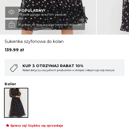
POPULARNY!
OBUWIE
79 osób ogląda teraz ten produkt
Kupione 48 razy w ciągu ostatnich kilku dni
BIELIZNA
Sukienka szyfonowa do kolan
139.99
zł
BLUZY
YMAJ RABAT 10%
KUP 4 OTRZYMAJ
tkich produktów w sklepie i obejmuje cały koszyk
Rabat dotyczy wszystkich 
SWETRY
Kolor
OKRYCIA WIERZCHNIE
🔥
Śpiesz się! Szybko się sprzedaje