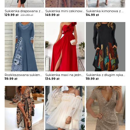
Sukienka drapowana z zamkiem i ozdobnymi paskami na ramionach
Sukienka mini cekinowa z długą spódnicą
Sukienka kimonowa z drapowaniem
Original
Current
129.99
zł
234.99
zł
149.99
zł
114.99
zł
price
price
was:
is:
234.99 zł.
129.99 zł.
Rozkloszowana sukienka z ozdobnymi wstawkami
Sukienka maxi na jedno ramię z falbaną
Sukienka z długim rękawem z kieszeniami
119.99
zł
134.99
zł
119.99
zł