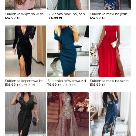
Sukienka wiązana w pasie z krótkimi koronkowymi rękawami
Sukienka maxi na jedno ramię z drapowaniem
Sukienka maxi na jedno ramię z zabudowanym dekoltem
124.99
zł
124.99
zł
124.99
zł
Sukienka kopertowa brokatowa z drapowaniem
Sukienka ołówkowa z drapowaniem i dekoltem w łódkę
Sukienka maxi na szerokich ramiączkach z kopertową górą i rozporkiem
Original
Current
Original
Current
134.99
zł
239.99
zł
119.99
zł
209.99
zł
134.99
zł
price
price
price
price
was:
is:
was:
is:
239.99 zł.
134.99 zł.
209.99 zł.
119.99 zł.