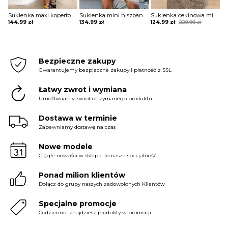
Sukienka maxi kopertowa w stylu boho
Sukienka mini hiszpanka tiulowa z szerokimi rękawami
Sukienka cekinowa mini z krótkim rękawem
Original
Current
144.99
zł
134.99
zł
124.99
zł
229.99
zł
price
price
was:
is:
229.99 zł.
124.99 zł.
Bezpieczne zakupy
Gwarantujemy bezpieczne zakupy i płatność z SSL
Łatwy zwrot i wymiana
Umożliwiamy zwrot otrzymanego produktu
Dostawa w terminie
Zapewniamy dostawę na czas
Nowe modele
Ciągłe nowości w sklepie to nasza specjalność
Ponad milion klientów
Dołącz do grupy naszych zadowolonych Klientów
Specjalne promocje
Codziennie znajdziesz produkty w promocji