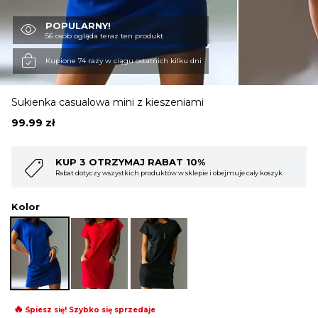
POPULARNY!
OBUWIE
56 osób ogląda teraz ten produkt
Kupione 74 razy w ciągu ostatnich kilku dni
BIELIZNA
Sukienka casualowa mini z kieszeniami
99.99
zł
BLUZY
AT 10%
KUP 4 OTRZYMAJ RABAT 1
w w sklepie i obejmuje cały koszyk
Rabat dotyczy wszystkich produktów w skl
SWETRY
Kolor
OKRYCIA WIERZCHNIE
🔥
Śpiesz się! Szybko się sprzedaje