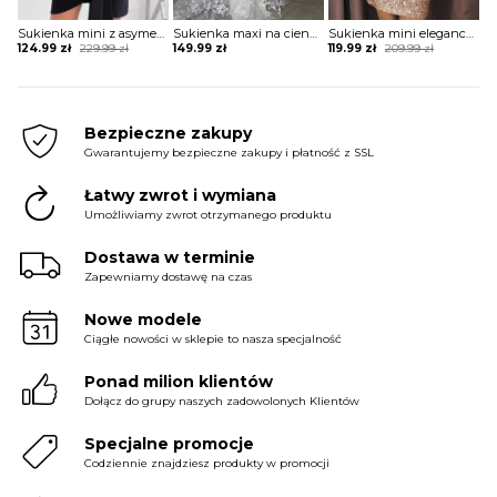
Sukienka mini z asymetrycznym długim rękawem
Sukienka maxi na cienkich ramiączkach koronkowa
Sukienka mini elegancka z rozcięciami na rękawach
Original
Current
Original
Current
124.99
zł
229.99
zł
149.99
zł
119.99
zł
209.99
zł
price
price
price
price
was:
is:
was:
is:
229.99 zł.
124.99 zł.
209.99 zł.
119.99 zł.
Bezpieczne zakupy
Gwarantujemy bezpieczne zakupy i płatność z SSL
Łatwy zwrot i wymiana
Umożliwiamy zwrot otrzymanego produktu
Dostawa w terminie
Zapewniamy dostawę na czas
Nowe modele
Ciągłe nowości w sklepie to nasza specjalność
Ponad milion klientów
Dołącz do grupy naszych zadowolonych Klientów
Specjalne promocje
Codziennie znajdziesz produkty w promocji