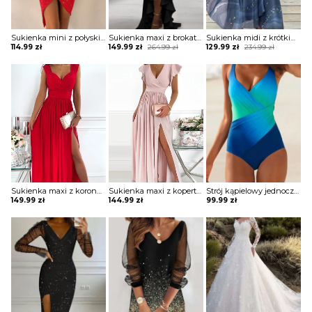
Sukienka mini z połyskiem asymetryczna
Sukienka maxi z brokatową górą i falbaną
Sukienka midi z krótkim rękawem ze zwiewnego materiału
Original
Current
Original
Current
114.99
zł
149.99
zł
264.99
zł
129.99
zł
234.99
zł
price
price
price
price
was:
is:
was:
is:
264.99 zł.
149.99 zł.
234.99 zł.
129.99 zł.
Sukienka maxi z koronkowymi ramiączkami
Sukienka maxi z kopertową górą z falbankami
Strój kąpielowy jednoczęściowy z drapowaniem
149.99
zł
144.99
zł
99.99
zł