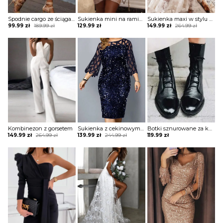
Spodnie cargo ze ściągaczami na dole
Sukienka mini na ramiączkach błyszcząca
Sukienka maxi w stylu boho z tiulową warstwą
Original
Current
Original
Current
99.99
zł
189.99
zł
129.99
zł
149.99
zł
264.99
zł
price
price
price
price
was:
is:
was:
is:
189.99 zł.
99.99 zł.
264.99 zł.
149.99 zł.
Kombinezon z gorsetem
Sukienka z cekinowym przodem i paskami
Botki sznurowane za kostkę na płaskiej podeszwie
Original
Current
Original
Current
149.99
zł
264.99
zł
139.99
zł
244.99
zł
119.99
zł
price
price
price
price
was:
is:
was:
is:
264.99 zł.
149.99 zł.
244.99 zł.
139.99 zł.