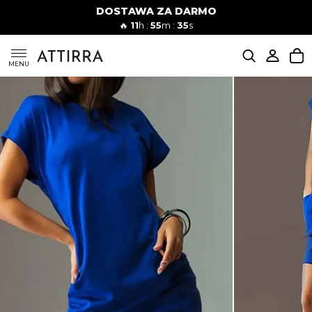
DOSTAWA ZA DARMO
Kobiety
Mężczyźni
🔥
11
h :
55
m :
34
s
SUKIENKI
MENU
KOMPLETY
KOMBINEZONY
DÓŁ DAMSKIE
STROJE KĄPIELOWE
BLUZKI