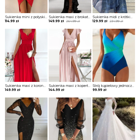
Sukienka mini z połyskiem asymetryczna
Sukienka maxi z brokatową górą i falbaną
Sukienka midi z krótkim rękawem ze zwiewnego materiału
Original
Current
Original
Current
114.99
zł
149.99
zł
264.99
zł
129.99
zł
234.99
zł
price
price
price
price
was:
is:
was:
is:
264.99 zł.
149.99 zł.
234.99 zł.
129.99 zł.
Sukienka maxi z koronkowymi ramiączkami
Sukienka maxi z kopertową górą z falbankami
Strój kąpielowy jednoczęściowy z drapowaniem
149.99
zł
144.99
zł
99.99
zł