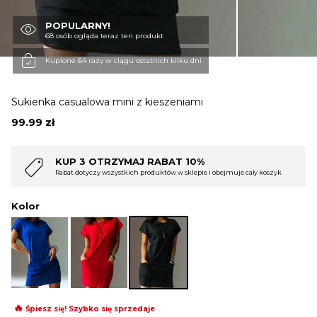
POPULARNY!
OBUWIE
68 osób ogląda teraz ten produkt
Kupione 64 razy w ciągu ostatnich kilku dni
BIELIZNA
Sukienka casualowa mini z kieszeniami
99.99
zł
BLUZY
AJ RABAT 10%
KUP 4 OTRZYMAJ R
h produktów w sklepie i obejmuje cały koszyk
Rabat dotyczy wszystkich prod
SWETRY
Kolor
OKRYCIA WIERZCHNIE
🔥
Śpiesz się! Szybko się sprzedaje