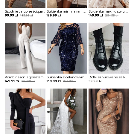
Spodnie cargo ze ściągaczami na dole
Sukienka mini na ramiączkach błyszcząca
Sukienka maxi w stylu boho z tiulową warstwą
Original
Current
Original
Current
99.99
zł
189.99
zł
129.99
zł
149.99
zł
264.99
zł
price
price
price
price
was:
is:
was:
is:
189.99 zł.
99.99 zł.
264.99 zł.
149.99 zł.
Kombinezon z gorsetem
Sukienka z cekinowym przodem i paskami
Botki sznurowane za kostkę na płaskiej podeszwie
Original
Current
Original
Current
149.99
zł
264.99
zł
139.99
zł
244.99
zł
119.99
zł
price
price
price
price
was:
is:
was:
is:
264.99 zł.
149.99 zł.
244.99 zł.
139.99 zł.