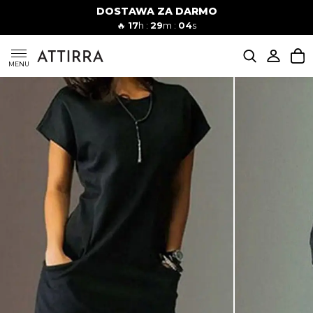
DOSTAWA ZA DARMO
Kobiety
Mężczyźni
🔥
17
h :
29
m :
03
s
SUKIENKI
MENU
KOMPLETY
KOMBINEZONY
DÓŁ DAMSKIE
STROJE KĄPIELOWE
BLUZKI