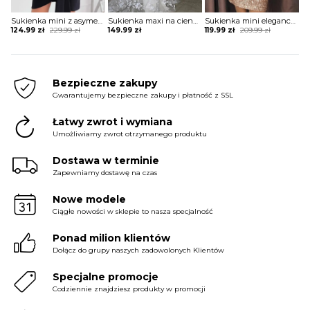
Sukienka mini z asymetrycznym długim rękawem
Sukienka maxi na cienkich ramiączkach koronkowa
Sukienka mini elegancka z rozcięciami na rękawach
Original
Current
Original
Current
124.99
zł
229.99
zł
149.99
zł
119.99
zł
209.99
zł
price
price
price
price
was:
is:
was:
is:
229.99 zł.
124.99 zł.
209.99 zł.
119.99 zł.
Bezpieczne zakupy
Gwarantujemy bezpieczne zakupy i płatność z SSL
Łatwy zwrot i wymiana
Umożliwiamy zwrot otrzymanego produktu
Dostawa w terminie
Zapewniamy dostawę na czas
Nowe modele
Ciągłe nowości w sklepie to nasza specjalność
Ponad milion klientów
Dołącz do grupy naszych zadowolonych Klientów
Specjalne promocje
Codziennie znajdziesz produkty w promocji