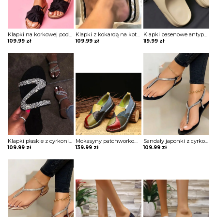
Klapki na korkowej podeszwie z kokardą
Klapki z kokardą na koturnie
Klapki basenowe antypoślizgowe
109.99
zł
109.99
zł
119.99
zł
Klapki płaskie z cyrkoniami
Mokasyny patchworkowe
Sandały japonki z cyrkoniami
109.99
zł
139.99
zł
109.99
zł