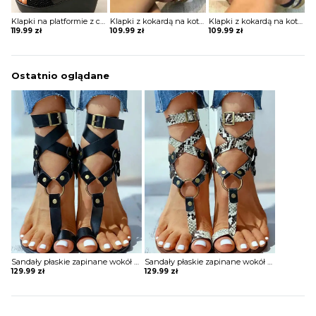
Klapki na platformie z cekinami
Klapki z kokardą na koturnie
Klapki z kokardą na koturnie
119.99
zł
109.99
zł
109.99
zł
Ostatnio oglądane
Sandały płaskie zapinane wokół kostki
Sandały płaskie zapinane wokół kostki
129.99
zł
129.99
zł