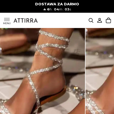
DOSTAWA ZA DARMO
Kobiety
Mężczyźni
🔥
6
h :
04
m :
02
s
SUKIENKI
MENU
KOMPLETY
KOMBINEZONY
DÓŁ DAMSKIE
STROJE KĄPIELOWE
BLUZKI