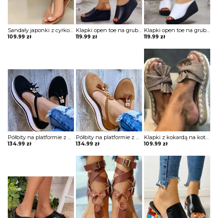
Sandały japonki z cyrkoniami
Klapki open toe na grubej podeszwie
Klapki open toe na grubej podeszwie
109.99
zł
119.99
zł
119.99
zł
Półbity na platformie z wycięciami i chwostami
Półbity na platformie z wycięciami i chwostami
Klapki z kokardą na koturnie
134.99
zł
134.99
zł
109.99
zł