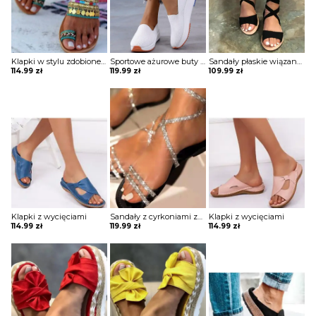
Klapki w stylu zdobione łańcuszkami
Sportowe ażurowe buty na grubszej podeszwie
Sandały płaskie wiązane wokół łydki
114.99
zł
119.99
zł
109.99
zł
Klapki z wycięciami
Sandały z cyrkoniami zapinane na łydce
Klapki z wycięciami
114.99
zł
119.99
zł
114.99
zł