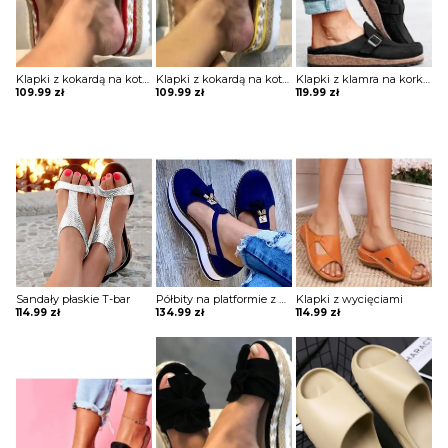
Klapki z kokardą na koturnie
Klapki z kokardą na koturnie
Klapki z klamra na korkowej podeszwie
109.99
zł
109.99
zł
119.99
zł
Sandały płaskie T-bar
Półbity na platformie z wycięciami i chwostami
Klapki z wycięciami
114.99
zł
134.99
zł
114.99
zł