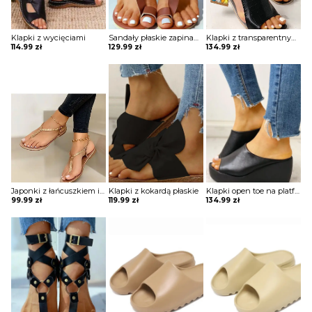
Klapki z wycięciami
Sandały płaskie zapinane wokół kostki
Klapki z transparentnymi wstawkami obcasami wysadzanymi kamieniami
114.99
zł
129.99
zł
134.99
zł
Japonki z łańcuszkiem i koralikami
Klapki z kokardą płaskie
Klapki open toe na platformie
99.99
zł
119.99
zł
134.99
zł