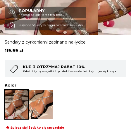
POPULARNY!
OBUWIE
47 osób ogląda teraz ten produkt
Kupione 54 razy w ciągu ostatnich kilku dni
BIELIZNA
Sandały z cyrkoniami zapinane na łydce
119.99
zł
BLUZY
ABAT 10%
KUP 4 OTRZYMAJ RABAT
któw w sklepie i obejmuje cały koszyk
Rabat dotyczy wszystkich produktów w 
SWETRY
Kolor
OKRYCIA WIERZCHNIE
🔥
Śpiesz się! Szybko się sprzedaje