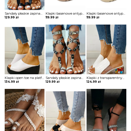
Sandały płaskie zapinane wokół kostki
Klapki basenowe antypoślizgowe
Klapki basenowe antypoślizgowe
129.99
zł
119.99
zł
119.99
zł
Klapki open toe na platformie
Sandały płaskie zapinane wokół kostki
Klapki z transparentnymi wstawkami obcasami wysadzanymi kamieniami
134.99
zł
129.99
zł
124.99
zł