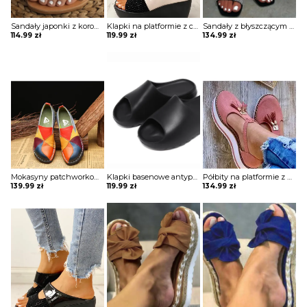
Sandały japonki z koronką
Klapki na platformie z cekinami
Sandały z błyszczącym paskiem
114.99
zł
119.99
zł
134.99
zł
Mokasyny patchworkowe
Klapki basenowe antypoślizgowe
Półbity na platformie z wycięciami i chwostami
139.99
zł
119.99
zł
134.99
zł