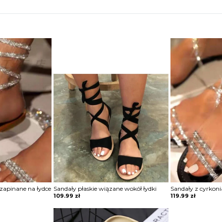
zapinane na łydce
Sandały płaskie wiązane wokół łydki
Sandały z cyrkon
109.99
zł
119.99
zł