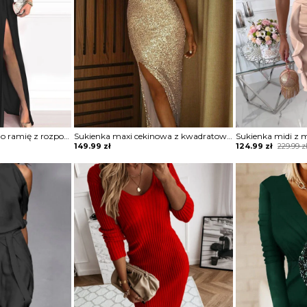
Sukienka maxi na jedno ramię z rozporkiem
Sukienka maxi cekinowa z kwadratowym dekoltem
Original
Current
149.99
zł
124.99
zł
229.99
z
price
price
was:
is:
229.99 zł.
124.99 zł.