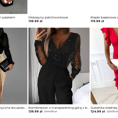
m paskiem
Mokasyny patchworkowe
Klapki basenowe 
139.99
zł
119.99
zł
Sukienka midi asymetryczna dwukolorowa
Kombinezon z transparentną górą z brokatem
Sukienka średniej
Original
Current
Original
Current
139.99
zł
244.99
zł
124.99
zł
229.99
z
price
price
price
price