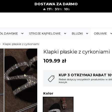
DOSTAWA ZA DARMO
🔥
17
h :
31
m :
08
s
ÓŁ DAMSKIE
STROJE KĄPIELOWE
BLUZKI
OBUWIE
Klapki płaskie z cyrkoniami
Klapki płaskie z cyrkoniami
109.99
zł
T 10%
KUP 4 OTRZYMAJ RABAT 1
w sklepie i obejmuje cały
Rabat dotyczy wszystkich produktów w skl
koszyk
Kolor