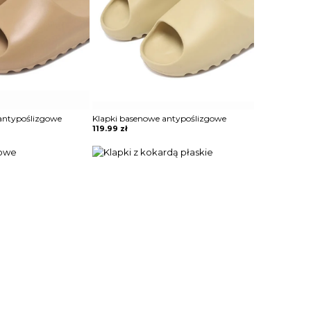
antypoślizgowe
Klapki basenowe antypoślizgowe
119.99
zł