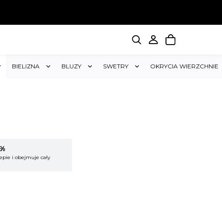
BIELIZNA
BLUZY
SWETRY
OKRYCIA WIERZCHNIE
5%
KUP 2 OTRZYMAJ RABAT 5%
epie i obejmuje cały
Rabat dotyczy wszystkich produktów w sklepie i
koszyk