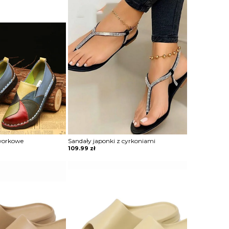
workowe
Sandały japonki z cyrkoniami
109.99
zł