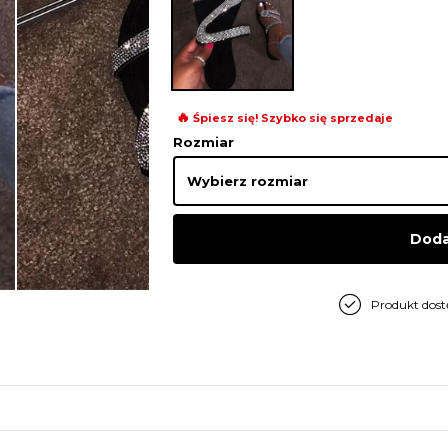
🔥
Śpiesz się! Szybko się sprzedaje
Rozmiar
Doda
Produkt dos