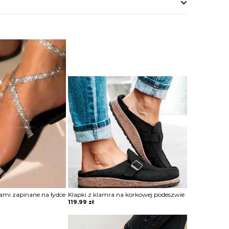
iami zapinane na łydce
Klapki z klamra na korkowej podeszwie
119.99
zł