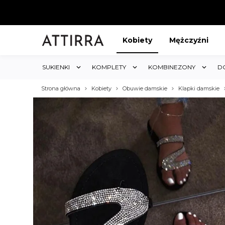
Kobiety
Mężczyźni
SUKIENKI
KOMPLETY
KOMBINEZONY
D
Strona główna
Kobiety
Obuwie damskie
Klapki damskie
ABAT 5%
KUP 3 OTRZYMAJ RABA
któw w sklepie i obejmuje cały
Rabat dotyczy wszystkich produktów 
koszyk