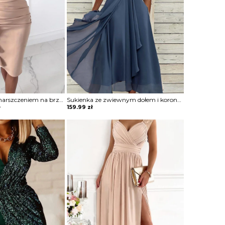
Sukienka midi z marszczeniem na brzuchu i falbaną
Sukienka ze zwiewnym dołem i koronkową górą
ł
159.99
zł