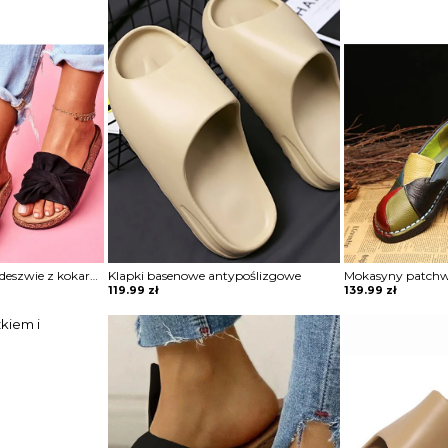
Klapki na korkowej podeszwie z kokardą
Klapki basenowe antypoślizgowe
Mokasyny patch
119.99
zł
139.99
zł