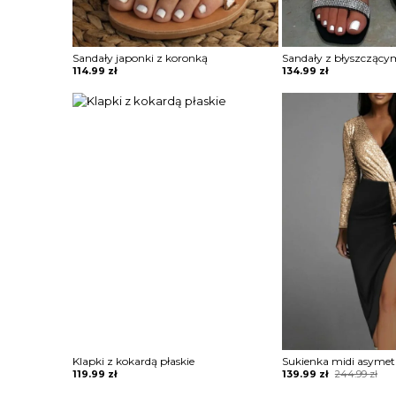
Sandały japonki z koronką
Sandały z błyszczący
114.99
zł
134.99
zł
Klapki z kokardą płaskie
Original
Current
119.99
zł
139.99
zł
244.99
zł
price
price