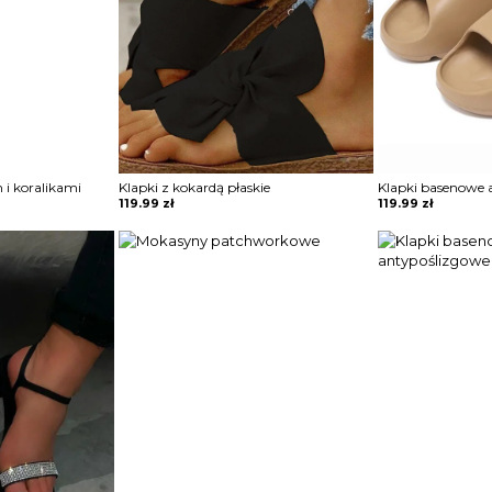
 i koralikami
Klapki z kokardą płaskie
Klapki basenowe 
119.99
zł
119.99
zł