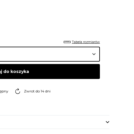
Tabela rozmiarów
j do koszyka
tępny
Zwrot do 14 dni