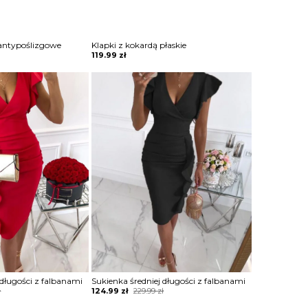
antypoślizgowe
Klapki z kokardą płaskie
119.99
zł
 długości z falbanami
Sukienka średniej długości z falbanami
Original
Current
ł
124.99
zł
229.99
zł
price
price