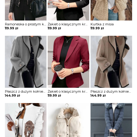
Ramoneska o prostym kroju
Żakiet o klasycznym kroju z przeszyciami
Kurtka z misia
119.99
zł
119.99
zł
119.99
zł
Płaszcz z dużym kołnierzem i ozdobną lamówką
Żakiet o klasycznym kroju z przeszyciami
Płaszcz z dużym kołnierzem i ozdobną lamówką
144.99
zł
119.99
zł
144.99
zł