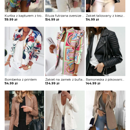
Kurtka z kapturem z troczkami
Bluza futrzana oversize z kapturem
Żakiet taliowany z kieszeniami
119.99
zł
154.99
zł
114.99
zł
Bomberka z printem
Żakiet na zamek z bufiastymi rękawami i stójką
Ramoneska z pikowaniem i zamkami
114.99
zł
134.99
zł
144.99
zł