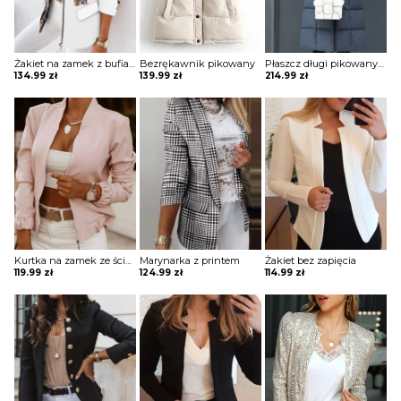
Żakiet na zamek z bufiastymi rękawami i stójką
Bezrękawnik pikowany
Płaszcz długi pikowany z futrzanym wykończeniem
134.99
zł
139.99
zł
214.99
zł
Kurtka na zamek ze ściągaczami
Marynarka z printem
Żakiet bez zapięcia
119.99
zł
124.99
zł
114.99
zł