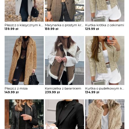
Płaszcz o klasycznym kroju
Marynarka o prostym kroju zapinana na jeden guzik
Kurtka krótka z cekinami
139.99
zł
159.99
zł
129.99
zł
Płaszcz z misia
Kamizelka z barankiem
Kurtka o pudełkowym kroju z cekinami
149.99
zł
239.99
zł
134.99
zł