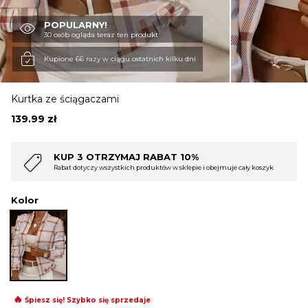
POPULARNY!
OBUWIE
30 osób ogląda teraz ten produkt
Kupione 66 razy w ciągu ostatnich kilku dni
BIELIZNA
Kurtka ze ściągaczami
139.99
zł
BLUZY
10%
KUP 4 OTRZYMAJ RABAT 15%
lepie i obejmuje cały koszyk
Rabat dotyczy wszystkich produktów w sklepie i
SWETRY
Kolor
OKRYCIA WIERZCHNIE
🔥
Śpiesz się! Szybko się sprzedaje