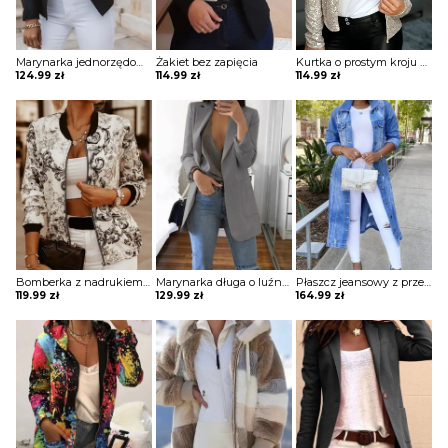
Marynarka jednorzędowa z ozdobnymi guzikami
Żakiet bez zapięcia
Kurtka o prostym kroju z cekinami
124.99
zł
114.99
zł
114.99
zł
Bomberka z nadrukiem na zamek
Marynarka długa o luźnym kroju z kieszeniami
Płaszcz jeansowy z przetarciami
119.99
zł
129.99
zł
164.99
zł