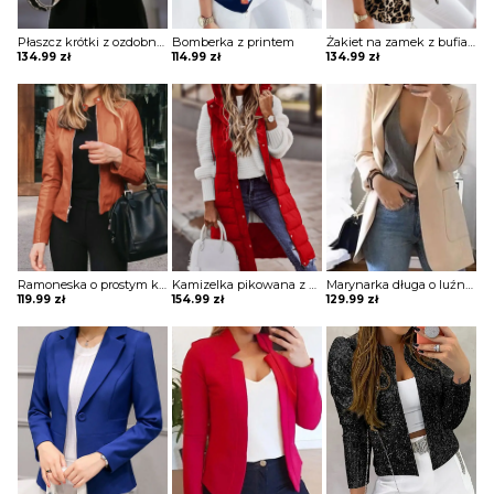
Płaszcz krótki z ozdobnymi guzikami
Bomberka z printem
Żakiet na zamek z bufiastymi rękawami i stójką
134.99
zł
114.99
zł
134.99
zł
Ramoneska o prostym kroju
Kamizelka pikowana z kapturem długa
Marynarka długa o luźnym kroju z kieszeniami
119.99
zł
154.99
zł
129.99
zł