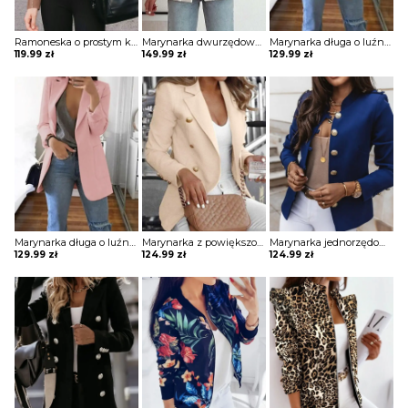
Ramoneska o prostym kroju
Marynarka dwurzędowa z ozdobnymi guzikami
Marynarka długa o luźnym kroju z kieszeniami
119.99
zł
149.99
zł
129.99
zł
Marynarka długa o luźnym kroju z kieszeniami
Marynarka z powiększonymi ramionami z ozdobnymi guzikami
Marynarka jednorzędowa z ozdobnymi guzikami
129.99
zł
124.99
zł
124.99
zł