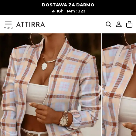
DOSTAWA ZA DARMO
Kobiety
Mężczyźni
🔥
18
h :
14
m :
31
s
SUKIENKI
MENU
KOMPLETY
KOMBINEZONY
DÓŁ DAMSKIE
STROJE KĄPIELOWE
BLUZKI