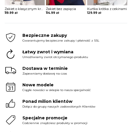
Żakiet o klasycznym kroju z przeszyciami
Żakiet bez zapięcia
Kurtka krótka z cekinami
119.99
zł
114.99
zł
129.99
zł
Bezpieczne zakupy
Gwarantujemy bezpieczne zakupy i płatność z SSL
Łatwy zwrot i wymiana
Umożliwiamy zwrot otrzymanego produktu
Dostawa w terminie
Zapewniamy dostawę na czas
Nowe modele
Ciągłe nowości w sklepie to nasza specjalność
Ponad milion klientów
Dołącz do grupy naszych zadowolonych Klientów
Specjalne promocje
Codziennie znajdziesz produkty w promocji