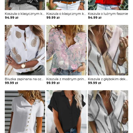
Koszula o klasycznym kroju z printem
Koszula o klasycznym kroju z kieszeniami na piersi
Koszula o luźnym fasonie
94.99
zł
99.99
zł
94.99
zł
Bluzka zapinana na ozdobne guziki z printem
Koszula z modnym printem
Koszula z głębokim dekoltem w kształcie litery V z printem
99.99
zł
99.99
zł
99.99
zł