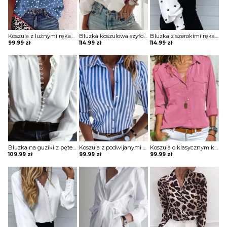
Koszula z luźnymi rękawami z printem
Bluzka koszulowa szyfonowa z falbanką
Bluzka z szerokimi rękawami i koronkowym wykończeniem
99.99
zł
114.99
zł
114.99
zł
Bluzka na guziki z pętelkami
Koszula z podwijanymi rękawami i ozdobnymi guzikami
Koszula o klasycznym kroju z kieszeniami na piersi
109.99
zł
99.99
zł
99.99
zł