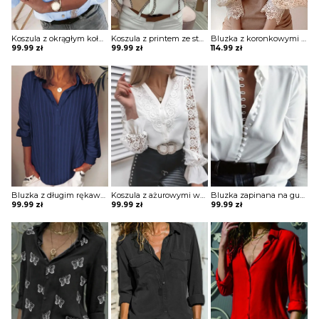
Koszula z okrągłym kołnierzykiem z printem
Koszula z printem ze stójką i ozdobnymi guzikami
Bluzka z koronkowymi rękawami i bufkami zapinana na ozdobne guziki
99.99
zł
99.99
zł
114.99
zł
Bluzka z długim rękawem na guziki
Koszula z ażurowymi wstawkami
Bluzka zapinana na guziki z pętelkami
99.99
zł
99.99
zł
99.99
zł