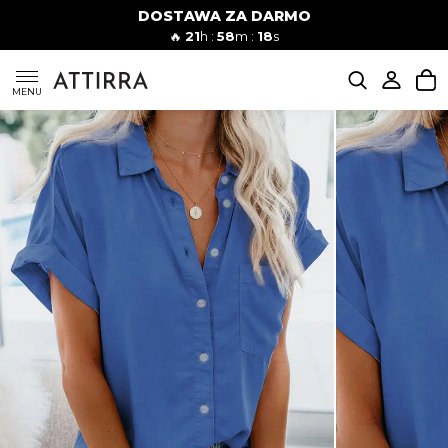
DOSTAWA ZA DARMO
Kobiety
Mężczyźni
🔥
21
h :
58
m :
17
s
SUKIENKI
MENU
KOMPLETY
KOMBINEZONY
DÓŁ DAMSKIE
STROJE KĄPIELOWE
BLUZKI