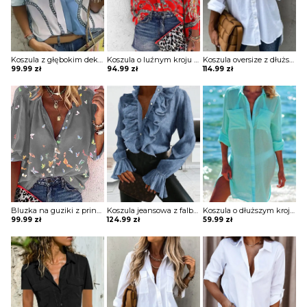
Koszula z głębokim dekoltem w kształcie litery V z printem
Koszula o luźnym kroju z szerokimi rękawami
Koszula oversize z dłuższym tyłem
99.99
zł
94.99
zł
114.99
zł
Bluzka na guziki z printem z szerokimi rękawami
Koszula jeansowa z falbankami
Koszula o dłuższym kroju półprzezroczysta
99.99
zł
124.99
zł
59.99
zł