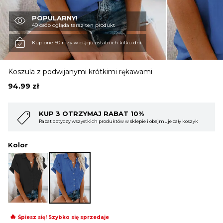
POPULARNY!
OBUWIE
49 osób ogląda teraz ten produkt
Kupione 50 razy w ciągu ostatnich kilku dni
BIELIZNA
Koszula z podwijanymi krótkimi rękawami
94.99
zł
BLUZY
KUP 3 OTRZYMAJ RABAT 10%
Rabat dotyczy wszystkich produktów w sklepie i obejmuje cały koszyk
SWETRY
Kolor
OKRYCIA WIERZCHNIE
🔥
Śpiesz się! Szybko się sprzedaje