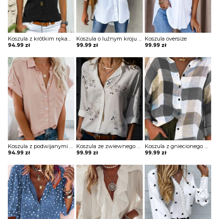
Koszula z krótkim rękawem dopasowana
Koszula o luźnym kroju z dłuższym tyłem
Koszula oversize
94.99
zł
99.99
zł
99.99
zł
Koszula z podwijanymi krótkimi rękawami z kieszenią
Koszula ze zwiewnego materiału z printem
Koszula z gniecionego materiału na guziki
94.99
zł
99.99
zł
99.99
zł