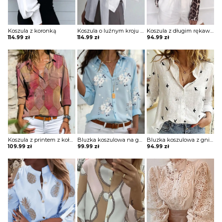
Koszula z koronką
Koszula o luźnym kroju z wiązaniem w pasie
Koszula z długim rękawem z printem
114.99
zł
114.99
zł
94.99
zł
Koszula z printem z kołnierzykiem i kieszeniami
Bluzka koszulowa na guziki z dekoltem w ksztalcie litery V z printem
Bluzka koszulowa z gniecionego materiału z nadrukiem
109.99
zł
99.99
zł
94.99
zł