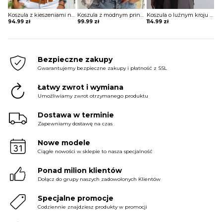
Koszula z kieszeniami na biuście
Koszula z modnym printem
Koszula o luźnym kroju z wiązaniem w pasie
94.99
zł
99.99
zł
114.99
zł
Bezpieczne zakupy
Gwarantujemy bezpieczne zakupy i płatność z SSL
Łatwy zwrot i wymiana
Umożliwiamy zwrot otrzymanego produktu
Dostawa w terminie
Zapewniamy dostawę na czas
Nowe modele
Ciągłe nowości w sklepie to nasza specjalność
Ponad milion klientów
Dołącz do grupy naszych zadowolonych Klientów
Specjalne promocje
Codziennie znajdziesz produkty w promocji