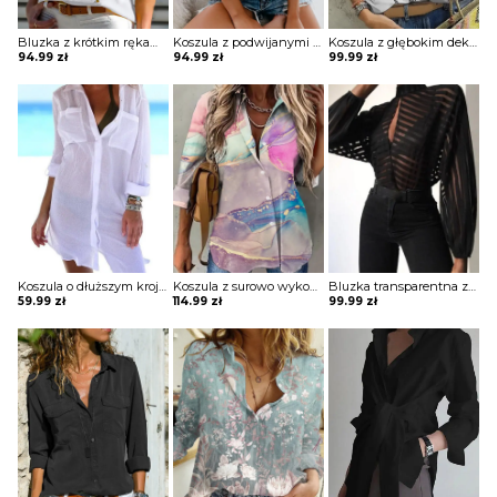
Bluzka z krótkim rękawem zapinana po skosie na guziki
Koszula z podwijanymi krótkimi rękawami
Koszula z głębokim dekoltem w kształcie litery V z printem
94.99
zł
94.99
zł
99.99
zł
Koszula o dłuższym kroju półprzezroczysta
Koszula z surowo wykończonym dołem
Bluzka transparentna z szerokimi rękawami i łezką na dekolcie
59.99
zł
114.99
zł
99.99
zł