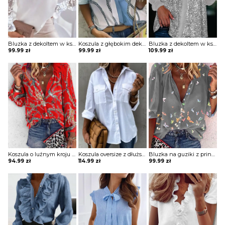
Bluzka z dekoltem w kształcie litery V z tiulowymi rękawami na gumkę
Koszula z głębokim dekoltem w kształcie litery V z printem
Bluzka z dekoltem w kształcie litery V z cekinami
99.99
zł
99.99
zł
109.99
zł
Koszula o luźnym kroju z szerokimi rękawami
Koszula oversize z dłuższym tyłem
Bluzka na guziki z printem z szerokimi rękawami
94.99
zł
114.99
zł
99.99
zł