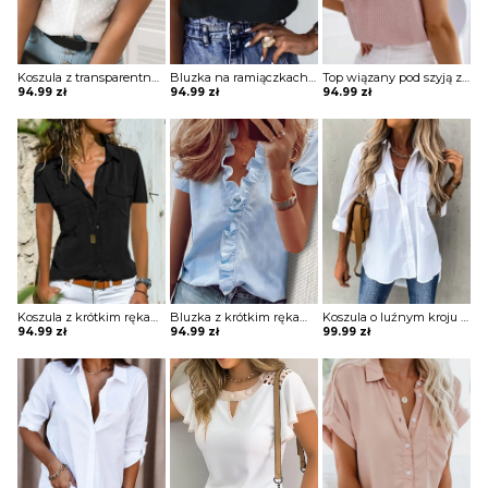
Koszula z transparentną warstwą z falbanką
Bluzka na ramiączkach z falbankami
Top wiązany pod szyją z falbankami przy rękawach
94.99
zł
94.99
zł
94.99
zł
Koszula z krótkim rękawem dopasowana
Bluzka z krótkim rękawem z falbanką na przodzie
Koszula o luźnym kroju z dłuższym tyłem
94.99
zł
94.99
zł
99.99
zł