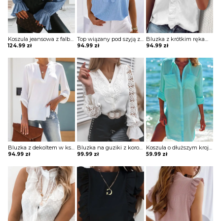
Koszula jeansowa z falbankami
Top wiązany pod szyją z falbankami przy rękawach
Bluzka z krótkim rękawem z falbanką na przodzie
124.99
zł
94.99
zł
94.99
zł
Bluzka z dekoltem w kształcie litery V z podwijanymi rękawami
Bluzka na guziki z koronkowymi rękawami typu dzwony i z koronkową aplikacją
Koszula o dłuższym kroju półprzezroczysta
94.99
zł
99.99
zł
59.99
zł