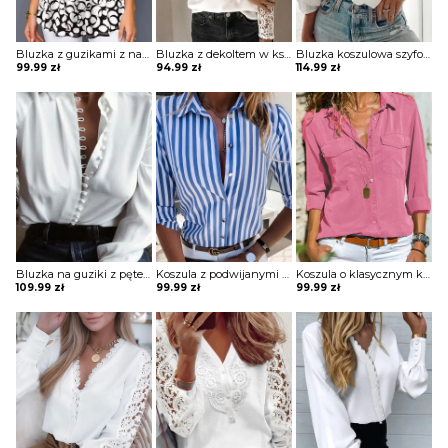
Bluzka z guzikami z nadrukiem i z transparentnymi rękawami
Bluzka z dekoltem w kształcie litery V z koronkowymi rękawami
Bluzka koszulowa szyfonowa z falbanką
99.99
zł
94.99
zł
114.99
zł
Bluzka na guziki z pętelkami
Koszula z podwijanymi rękawami i ozdobnymi guzikami
Koszula o klasycznym kroju z kieszeniami na piersi
109.99
zł
99.99
zł
99.99
zł