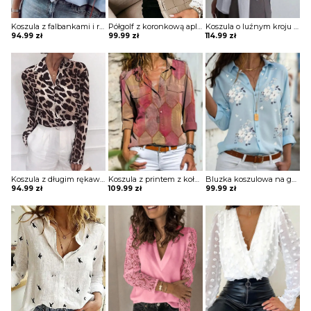
Koszula z falbankami i rękawami na gumkę
Półgolf z koronkową aplikacją i koronkowym wykończeniem rękawów
Koszula o luźnym kroju z wiązaniem w pasie
94.99
zł
99.99
zł
114.99
zł
Koszula z długim rękawem z printem
Koszula z printem z kołnierzykiem i kieszeniami
Bluzka koszulowa na guziki z dekoltem w ksztalcie litery V z printem
94.99
zł
109.99
zł
99.99
zł