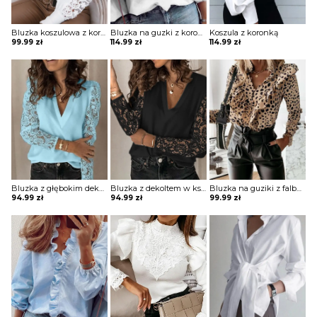
Bluzka koszulowa z koronkowymi wstawkami na rękawach i przy dekolcie
Bluzka na guzki z koronkowymi rekawami i koronkową aplikacją
Koszula z koronką
99.99
zł
114.99
zł
114.99
zł
Bluzka z głębokim dekoltem w kształcie litery V z koronkowymi rękawami
Bluzka z dekoltem w kształcie litery V z koronkowymi rękawami
Bluzka na guziki z falbaną na biuście
94.99
zł
94.99
zł
99.99
zł