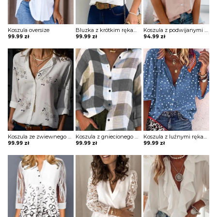
Koszula oversize
Bluzka z krótkim rękawem z falbankami przy rękawach i ozdobnymi guzikami na dekolcie
Koszula z podwijanymi krótkimi rękawami z kieszenią
99.99
zł
99.99
zł
94.99
zł
Koszula ze zwiewnego materiału z printem
Koszula z gniecionego materiału na guziki
Koszula z luźnymi rękawami z printem
99.99
zł
99.99
zł
99.99
zł