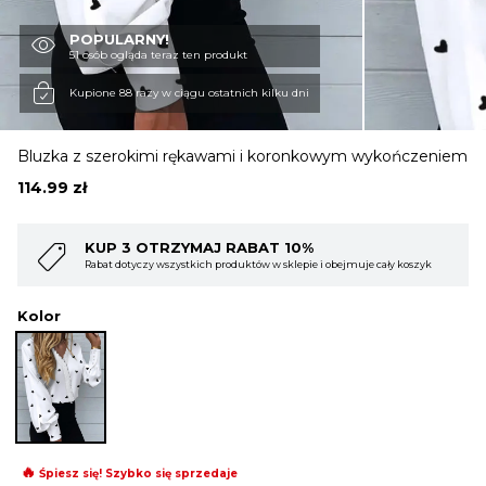
POPULARNY!
OBUWIE
51 osób ogląda teraz ten produkt
Kupione 88 razy w ciągu ostatnich kilku dni
BIELIZNA
Bluzka z szerokimi rękawami i koronkowym wykończeniem
114.99
zł
BLUZY
 10%
KUP 4 OTRZYMAJ RABAT 15
 sklepie i obejmuje cały koszyk
Rabat dotyczy wszystkich produktów w sklepi
SWETRY
Kolor
OKRYCIA WIERZCHNIE
🔥
Śpiesz się! Szybko się sprzedaje