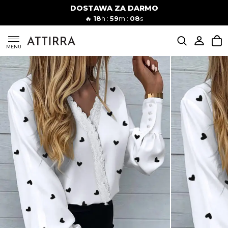
DOSTAWA ZA DARMO
Kobiety
Mężczyźni
🔥
18
h :
59
m :
07
s
SUKIENKI
MENU
KOMPLETY
KOMBINEZONY
DÓŁ DAMSKIE
STROJE KĄPIELOWE
BLUZKI