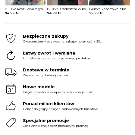
Bluzka koszulowa z gniecionego materiału z nadrukiem
Bluzka z dekoltem w kształcie litery V z koronkowymi rękawami
Bluzka kopertowa z transparentnymi rękawami
94.99
zł
94.99
zł
99.99
zł
Bezpieczne zakupy
Gwarantujemy bezpieczne zakupy i płatność z SSL
Łatwy zwrot i wymiana
Umożliwiamy zwrot otrzymanego produktu
Dostawa w terminie
Zapewniamy dostawę na czas
Nowe modele
Ciągłe nowości w sklepie to nasza specjalność
Ponad milion klientów
Dołącz do grupy naszych zadowolonych Klientów
Specjalne promocje
Codziennie znajdziesz produkty w promocji