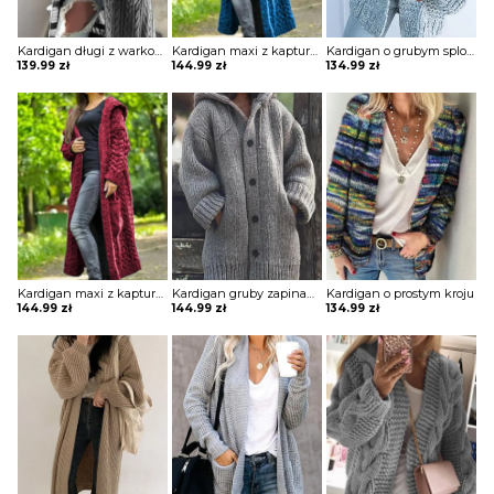
Kardigan długi z warkoczowym splotem z kieszeniami
Kardigan maxi z kapturem o grubym warkoczowym splocie
Kardigan o grubym splocie z szerokimi rękawami
139.99
zł
144.99
zł
134.99
zł
Kardigan maxi z kapturem o grubym warkoczowym splocie
Kardigan gruby zapinany na guziki z kapturem
Kardigan o prostym kroju
144.99
zł
144.99
zł
134.99
zł