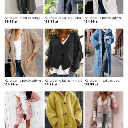
Kardigan maxi ze ściągaczami przy rękawach
Kardigan długi z guzikami i kapturem
Kardigan z półokrągłym dołem z kieszeniami
69.99
zł
129.99
zł
134.99
zł
Kardigan z półokrągłym dołem z kieszeniami
Kardigan o luźnym kroju
Kardigan maxi o grubym splocie z kapturem
134.99
zł
114.99
zł
159.99
zł