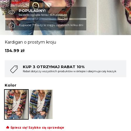
POPULARNY!
OBUWIE
54 osób ogląda teraz ten produkt
Kupione 79 razy w ciągu ostatnich kilku dni
BIELIZNA
Kardigan o prostym kroju
134.99
zł
BLUZY
AT 10%
KUP 4 OTRZYMAJ RABAT 1
w w sklepie i obejmuje cały koszyk
Rabat dotyczy wszystkich produktów w skl
SWETRY
Kolor
OKRYCIA WIERZCHNIE
🔥
Śpiesz się! Szybko się sprzedaje