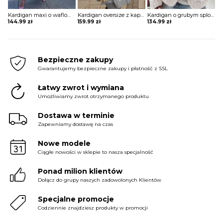
Kardigan maxi o waflowej strukturze z kieszeniami
Kardigan oversize z kapturem i nadrukiem na plecach
Kardigan o grubym splocie
144.99
zł
159.99
zł
134.99
zł
Bezpieczne zakupy
Gwarantujemy bezpieczne zakupy i płatność z SSL
Łatwy zwrot i wymiana
Umożliwiamy zwrot otrzymanego produktu
Dostawa w terminie
Zapewniamy dostawę na czas
Nowe modele
Ciągłe nowości w sklepie to nasza specjalność
Ponad milion klientów
Dołącz do grupy naszych zadowolonych Klientów
Specjalne promocje
Codziennie znajdziesz produkty w promocji