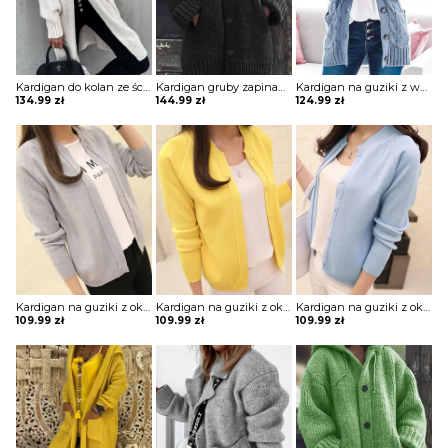
Kardigan do kolan ze ściągaczami
Kardigan gruby zapinany na guziki z kapturem
Kardigan na guziki z warkoczowym splotem
134.99
zł
144.99
zł
124.99
zł
Kardigan na guziki z okrągłym dekoltem
Kardigan na guziki z okrągłym dekoltem
Kardigan na guziki z okrągłym dekoltem
109.99
zł
109.99
zł
109.99
zł