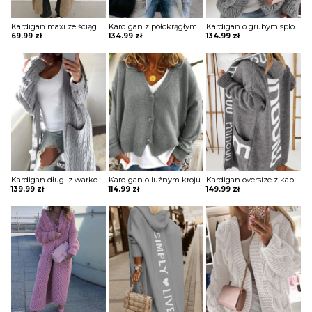
Kardigan maxi ze ściągaczami przy rękawach
Kardigan z półokrągłym dołem z kieszeniami
Kardigan o grubym splocie
69.99
zł
134.99
zł
134.99
zł
Kardigan długi z warkoczowym splotem z kieszeniami
Kardigan o luźnym kroju
Kardigan oversize z kapturem i napisami
139.99
zł
114.99
zł
149.99
zł