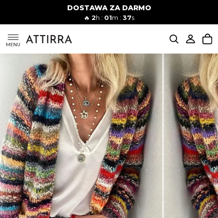
DOSTAWA ZA DARMO
Kobiety
Mężczyźni
🔥
2
h :
01
m :
36
s
SUKIENKI
MENU
KOMPLETY
KOMBINEZONY
DÓŁ DAMSKIE
STROJE KĄPIELOWE
BLUZKI