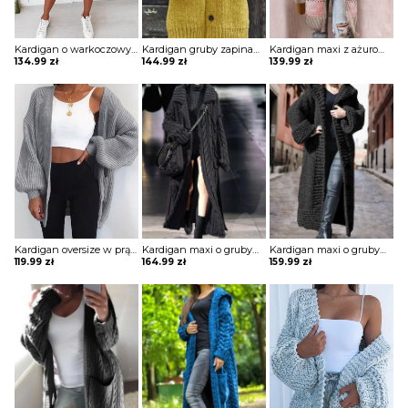
Kardigan o warkoczowym splocie z kieszeniami
Kardigan gruby zapinany na guziki z kapturem
Kardigan maxi z ażurowymi wstawkami
134.99
zł
144.99
zł
139.99
zł
Kardigan oversize w prążki
Kardigan maxi o grubym warkoczowym splocie z kołnierzem
Kardigan maxi o grubym splocie z kapturem
119.99
zł
164.99
zł
159.99
zł