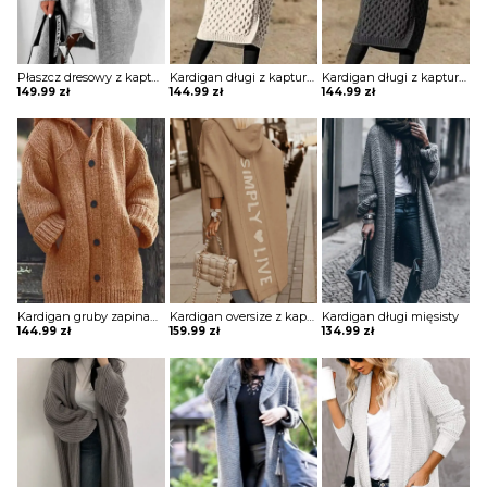
Płaszcz dresowy z kapturem
Kardigan długi z kapturem o waflowej strukturze
Kardigan długi z kapturem o waflowej strukturze
149.99
zł
144.99
zł
144.99
zł
Kardigan gruby zapinany na guziki z kapturem
Kardigan oversize z kapturem i nadrukiem na plecach
Kardigan długi mięsisty
144.99
zł
159.99
zł
134.99
zł