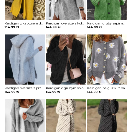
Kardigan z kapturem do kostek
Kardigan oversize z kołnierzem i kieszeniami
Kardigan gruby zapinany na guziki z kapturem
134.99
zł
144.99
zł
144.99
zł
Kardigan oversize z przeszyciem na plecach z kapturem
Kardigan o grubym splocie
Kardigan na guziki z nadrukiem
144.99
zł
134.99
zł
134.99
zł